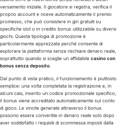
versamento iniziale. Il giocatore si registra, verifica il
proprio account e riceve automaticamente il premio
promesso, che può consistere in giri gratuiti su
specifiche slot o in credito bonus utilizzabile su diversi
giochi. Questa tipologia di promozione è
particolarmente apprezzata perché consente di
esplorare la piattaforma senza rischiare denaro reale,
soprattutto quando si sceglie un affidabile
casino con
bonus senza deposito
.
Dal punto di vista pratico, il funzionamento è piuttosto
semplice: una volta completata la registrazione e, in
alcuni casi, inserito un codice promozionale specifico,
il bonus viene accreditato automaticamente sul conto
di gioco. Le vincite generate attraverso il bonus
possono essere convertite in denaro reale solo dopo
aver soddisfatto i requisiti di scommessa imposti dalla