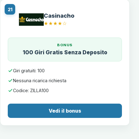
21
Casinacho
★★★★☆
BONUS
100 Giri Gratis Senza Deposito
Giri gratuiti: 100
Nessuna ricarica richiesta
Codice: ZILLA100
Vedi il bonus