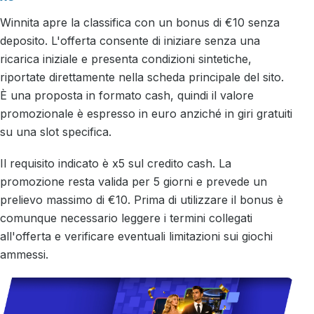
Winnita apre la classifica con un bonus di €10 senza
deposito. L'offerta consente di iniziare senza una
ricarica iniziale e presenta condizioni sintetiche,
riportate direttamente nella scheda principale del sito.
È una proposta in formato cash, quindi il valore
promozionale è espresso in euro anziché in giri gratuiti
su una slot specifica.
Il requisito indicato è x5 sul credito cash. La
promozione resta valida per 5 giorni e prevede un
prelievo massimo di €10. Prima di utilizzare il bonus è
comunque necessario leggere i termini collegati
all'offerta e verificare eventuali limitazioni sui giochi
ammessi.