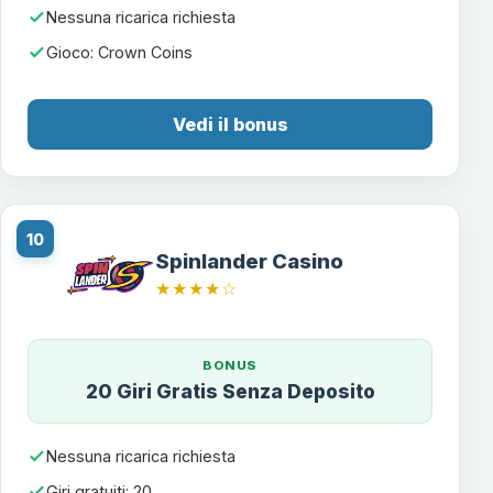
Nessuna ricarica richiesta
Gioco: Crown Coins
Vedi il bonus
10
Spinlander Casino
★★★★☆
BONUS
20 Giri Gratis Senza Deposito
Nessuna ricarica richiesta
Giri gratuiti: 20