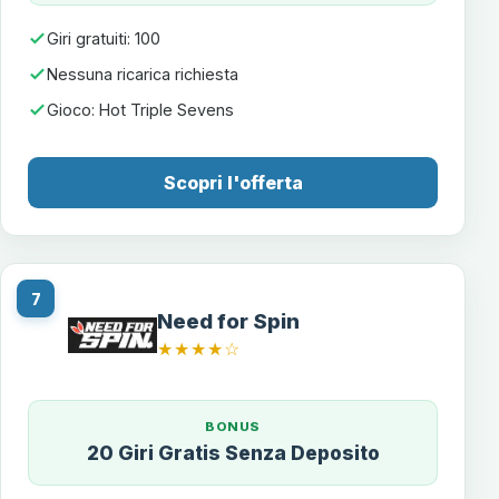
Giri gratuiti: 100
Nessuna ricarica richiesta
Gioco: Hot Triple Sevens
Scopri l'offerta
7
Need for Spin
★★★★☆
BONUS
20 Giri Gratis Senza Deposito