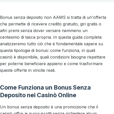
Bonus senza deposito non AAMS si tratta di un'offerta
che permette di ricevere credito gratuito, giri gratis o
altri premi senza dover versare nemmeno un
centesimo di tasca propria. In questa guida completa
analizzeremo tutto ciò che è fondamentale sapere su
questa tipologia di bonus: come funziona, in quali
casinò è disponibile, quali condizioni bisogna rispettare
per poterne beneficiare appieno e come trasformare
queste offerte in vincite reali.
Come Funziona un Bonus Senza
Deposito nei Casinò Online
Un bonus senza deposito è una promozione che il
casinò offre ai nuovi iscritti senza richiedere alcun