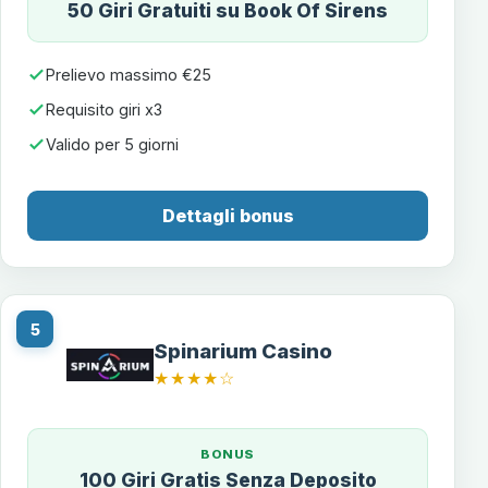
50 Giri Gratuiti su Book Of Sirens
Prelievo massimo €25
Requisito giri x3
Valido per 5 giorni
Dettagli bonus
5
Spinarium Casino
★★★★☆
BONUS
100 Giri Gratis Senza Deposito