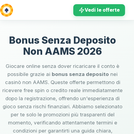
Vedi le offerte
Bonus Senza Deposito
Non AAMS 2026
Giocare online senza dover ricaricare il conto è
possibile grazie ai
bonus senza deposito
nei
casinò non AAMS. Queste offerte permettono di
ricevere free spin o credito reale immediatamente
dopo la registrazione, offrendo un'esperienza di
gioco senza rischi finanziari. Abbiamo selezionato
per te solo le promozioni più trasparenti del
momento, verificando attentamente termini e
condizioni per garantirti una guida chiara,