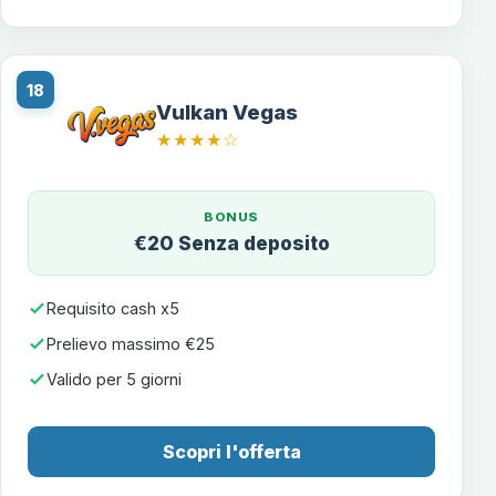
18
Vulkan Vegas
★★★★☆
BONUS
€20 Senza deposito
Requisito cash x5
Prelievo massimo €25
Valido per 5 giorni
Scopri l'offerta