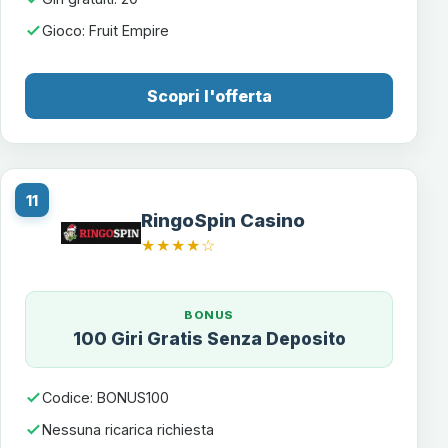
Gioco: Fruit Empire
Scopri l'offerta
11
RingoSpin Casino
★★★★☆
BONUS
100 Giri Gratis Senza Deposito
Codice: BONUS100
Nessuna ricarica richiesta