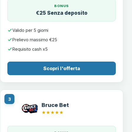
BONUS
€25 Senza deposito
Valido per 5 giorni
Prelievo massimo €25
Requisito cash x5
Scopri l'offerta
3
Bruce Bet
★★★★★