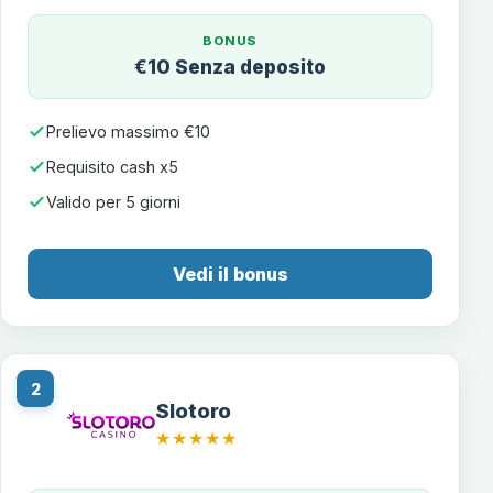
BONUS
€10 Senza deposito
Prelievo massimo €10
Requisito cash x5
Valido per 5 giorni
Vedi il bonus
2
Slotoro
★★★★★