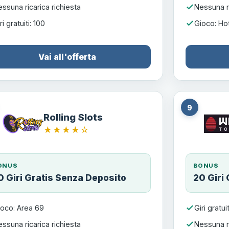
ssuna ricarica richiesta
Nessuna ri
ri gratuiti: 100
Gioco: Ho
Vai all'offerta
9
Rolling Slots
★★★★☆
ONUS
BONUS
0 Giri Gratis Senza Deposito
20 Giri
ioco: Area 69
Giri gratuit
ssuna ricarica richiesta
Nessuna ri