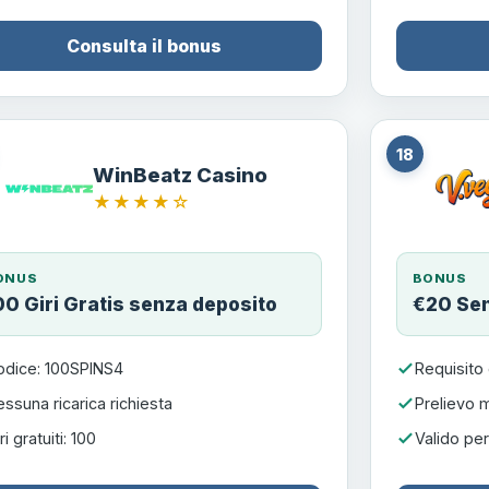
Consulta il bonus
18
WinBeatz Casino
★★★★☆
ONUS
BONUS
00 Giri Gratis senza deposito
€20 Sen
odice: 100SPINS4
Requisito
ssuna ricarica richiesta
Prelievo
ri gratuiti: 100
Valido per