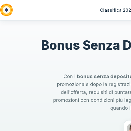
Classifica 20
Bonus Senza D
Con i
bonus senza deposit
promozionale dopo la registrazi
dell'offerta, requisiti di punt
promozioni con condizioni più leg
quando i