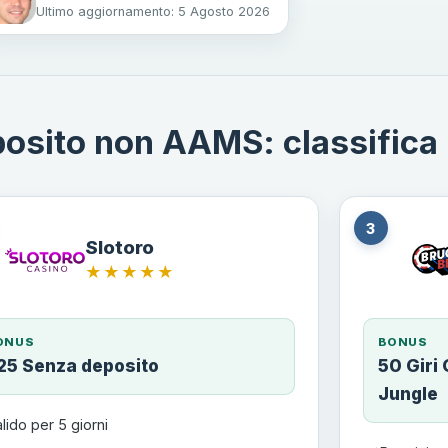
Ultimo aggiornamento: 5 Agosto 2026
osito non AAMS: classifica
3
Slotoro
★★★★★
ONUS
BONUS
25 Senza deposito
50 Giri 
Jungle
lido per 5 giorni