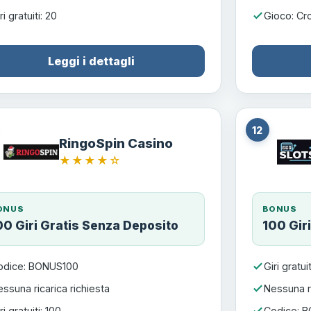
ri gratuiti: 20
Gioco: Cr
Leggi i dettagli
12
RingoSpin Casino
★★★★☆
ONUS
BONUS
00 Giri Gratis Senza Deposito
100 Gir
odice: BONUS100
Giri gratuit
ssuna ricarica richiesta
Nessuna ri
ri gratuiti: 100
Codice: 