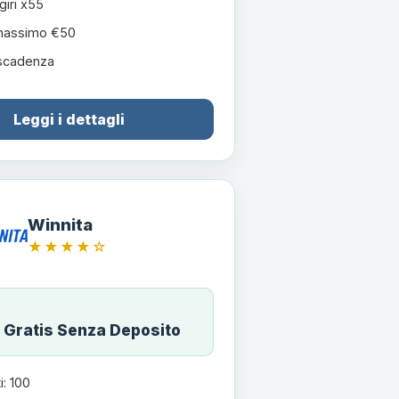
giri x55
 massimo €50
scadenza
Leggi i dettagli
Winnita
★★★★☆
i Gratis Senza Deposito
i: 100