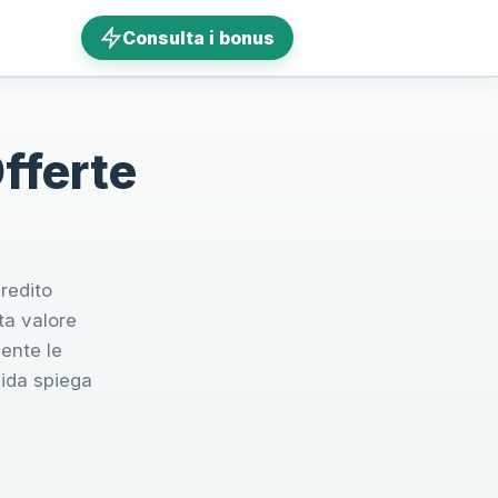
Consulta i bonus
fferte
redito
ta valore
mente le
uida spiega