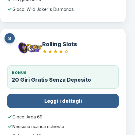
Gioco: Wild Joker's Diamonds
8
Rolling Slots
★★★★☆
BONUS
20 Giri Gratis Senza Deposito
Leggi i dettagli
Gioco: Area 69
Nessuna ricarica richiesta