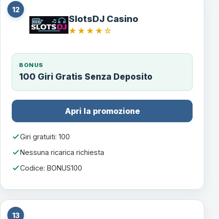
12
SlotsDJ Casino
★★★★☆
BONUS
100 Giri Gratis Senza Deposito
Apri la promozione
Giri gratuiti: 100
Nessuna ricarica richiesta
Codice: BONUS100
13