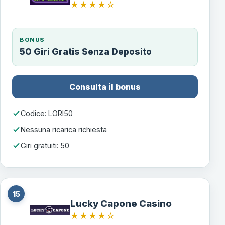
★★★★☆
BONUS
50 Giri Gratis Senza Deposito
Consulta il bonus
Codice: LORI50
Nessuna ricarica richiesta
Giri gratuiti: 50
15
Lucky Capone Casino
★★★★☆