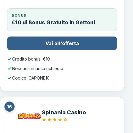
BONUS
€10 di Bonus Gratuito in Gettoni
Vai all'offerta
Credito bonus: €10
Nessuna ricarica richiesta
Codice: CAPONE10
16
Spinania Casino
★★★★☆