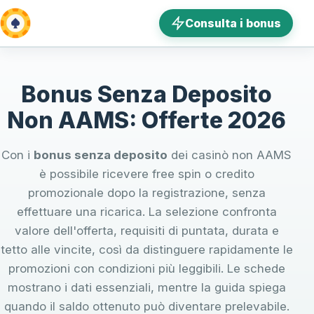
Consulta i bonus
Bonus Senza Deposito
Non AAMS: Offerte 2026
Con i
bonus senza deposito
dei casinò non AAMS
è possibile ricevere free spin o credito
promozionale dopo la registrazione, senza
effettuare una ricarica. La selezione confronta
valore dell'offerta, requisiti di puntata, durata e
tetto alle vincite, così da distinguere rapidamente le
promozioni con condizioni più leggibili. Le schede
mostrano i dati essenziali, mentre la guida spiega
quando il saldo ottenuto può diventare prelevabile.