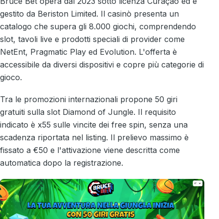
Bruce Bet opera dal 2023 sotto licenza Curaçao ed è
gestito da Beriston Limited. Il casinò presenta un
catalogo che supera gli 8.000 giochi, comprendendo
slot, tavoli live e prodotti speciali di provider come
NetEnt, Pragmatic Play ed Evolution. L'offerta è
accessibile da diversi dispositivi e copre più categorie di
gioco.
Tra le promozioni internazionali propone 50 giri
gratuiti sulla slot Diamond of Jungle. Il requisito
indicato è x55 sulle vincite dei free spin, senza una
scadenza riportata nel listing. Il prelievo massimo è
fissato a €50 e l'attivazione viene descritta come
automatica dopo la registrazione.