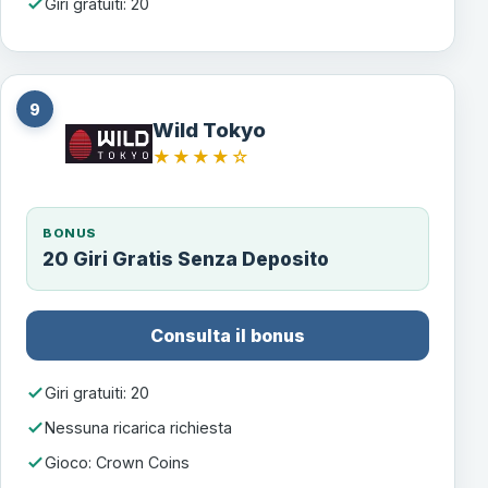
Giri gratuiti: 20
9
Wild Tokyo
★★★★☆
BONUS
20 Giri Gratis Senza Deposito
Consulta il bonus
Giri gratuiti: 20
Nessuna ricarica richiesta
Gioco: Crown Coins