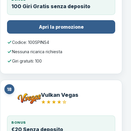
100 Giri Gratis senza deposito
Apri la promozione
Codice: 100SPINS4
Nessuna ricarica richiesta
Giri gratuiti: 100
18
Vulkan Vegas
★★★★☆
BONUS
€20 Senza deposito