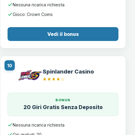
Nessuna ricarica richiesta
Gioco: Crown Coins
Vedi il bonus
10
Spinlander Casino
★★★★☆
BONUS
20 Giri Gratis Senza Deposito
Nessuna ricarica richiesta
Giri gratuiti: 20