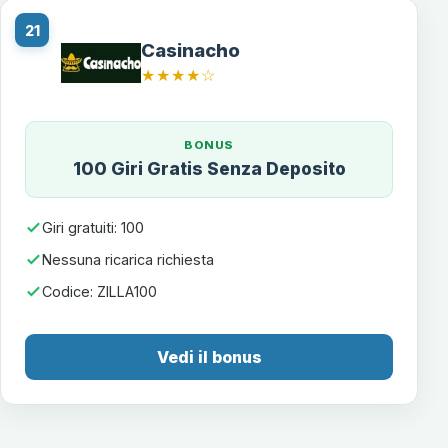
21
Casinacho
★★★★☆
BONUS
100 Giri Gratis Senza Deposito
Giri gratuiti: 100
Nessuna ricarica richiesta
Codice: ZILLA100
Vedi il bonus