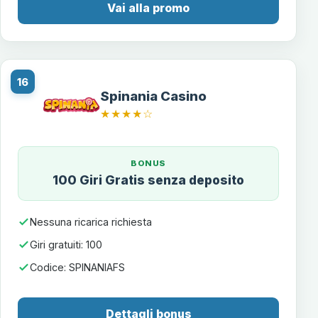
Vai alla promo
16
Spinania Casino
★★★★☆
BONUS
100 Giri Gratis senza deposito
Nessuna ricarica richiesta
Giri gratuiti: 100
Codice: SPINANIAFS
Dettagli bonus