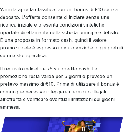
Winnita apre la classifica con un bonus di €10 senza
deposito. L'offerta consente di iniziare senza una
ricarica iniziale e presenta condizioni sintetiche,
riportate direttamente nella scheda principale del sito.
È una proposta in formato cash, quindi il valore
promozionale è espresso in euro anziché in giri gratuiti
su una slot specifica.
Il requisito indicato è x5 sul credito cash. La
promozione resta valida per 5 giorni e prevede un
prelievo massimo di €10. Prima di utilizzare il bonus è
comunque necessario leggere i termini collegati
all'offerta e verificare eventuali limitazioni sui giochi
ammessi.