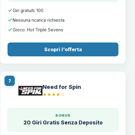
Giri gratuiti: 100
Nessuna ricarica richiesta
Gioco: Hot Triple Sevens
Scopri l'offerta
7
Need for Spin
★★★★☆
BONUS
20 Giri Gratis Senza Deposito