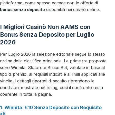
piattaforma, come spesso accade con le offerte di
bonus senza deposito
disponibili nei casinò online.
I Migliori Casinò Non AAMS con
Bonus Senza Deposito per Luglio
2026
Per Luglio 2026 la selezione editoriale segue lo stesso
ordine della classifica principale. Le prime tre proposte
sono Winnita, Slotoro e Bruce Bet, valutate in base al
tipo di premio, ai requisiti indicati e ai limiti applicati alle
vincite. I dettagli riportati di seguito riprendono le
condizioni mostrate nel listing, così il confronto resta
coerente in tutta la pagina.
1. Winnita: €10 Senza Deposito con Requisito
x5