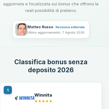
aggiornata e focalizzata sui bonus che offrono le
reali possibilità di prelievo.
Matteo Russo
Revisione editoriale
Ultimo aggiornamento: 7 Agosto 2026
Classifica bonus senza
deposito 2026
1
Winnita
★★★★★