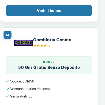
Vedi il bonus
14
Gambloria Casino
★★★★☆
BONUS
50 Giri Gratis Senza Deposito
Codice: LORI50
Nessuna ricarica richiesta
Giri gratuiti: 50