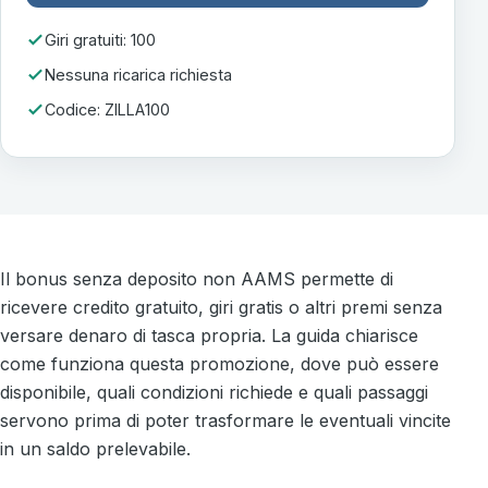
Giri gratuiti: 100
Nessuna ricarica richiesta
Codice: ZILLA100
Il bonus senza deposito non AAMS permette di
ricevere credito gratuito, giri gratis o altri premi senza
versare denaro di tasca propria. La guida chiarisce
come funziona questa promozione, dove può essere
disponibile, quali condizioni richiede e quali passaggi
servono prima di poter trasformare le eventuali vincite
in un saldo prelevabile.