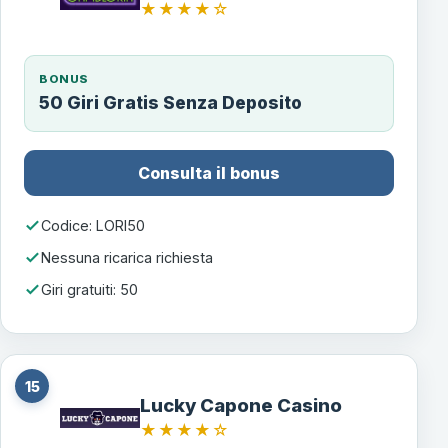
★★★★☆
BONUS
50 Giri Gratis Senza Deposito
Consulta il bonus
Codice: LORI50
Nessuna ricarica richiesta
Giri gratuiti: 50
15
Lucky Capone Casino
★★★★☆