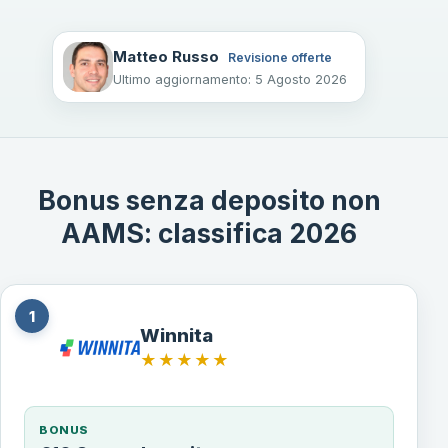
Matteo Russo
Revisione offerte
Ultimo aggiornamento: 5 Agosto 2026
Bonus senza deposito non
AAMS: classifica 2026
1
Winnita
★★★★★
BONUS