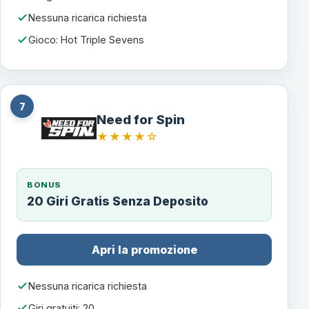
Nessuna ricarica richiesta
Gioco: Hot Triple Sevens
7
Need for Spin
★★★★☆
BONUS
20 Giri Gratis Senza Deposito
Apri la promozione
Nessuna ricarica richiesta
Giri gratuiti: 20