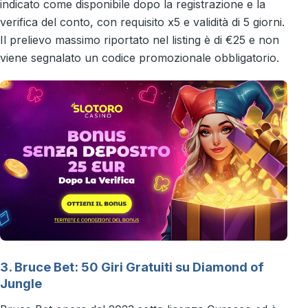
indicato come disponibile dopo la registrazione e la
verifica del conto, con requisito x5 e validità di 5 giorni.
Il prelievo massimo riportato nel listing è di €25 e non
viene segnalato un codice promozionale obbligatorio.
3. Bruce Bet: 50 Giri Gratuiti su Diamond of
Jungle