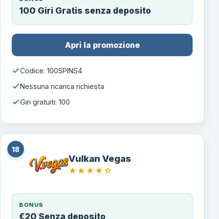
100 Giri Gratis senza deposito
Apri la promozione
Codice: 100SPINS4
Nessuna ricarica richiesta
Giri gratuiti: 100
18
Vulkan Vegas
★★★★☆
BONUS
€20 Senza deposito