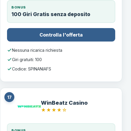
BONUS
100 Giri Gratis senza deposito
Controlla l'offerta
Nessuna ricarica richiesta
Giri gratuiti: 100
Codice: SPINANIAFS
17
WinBeatz Casino
★★★★☆
BONUS