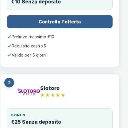
€10 Senza deposito
Controlla l'offerta
Prelievo massimo €10
Requisito cash x5
Valido per 5 giorni
2
Slotoro
★★★★★
BONUS
€25 Senza deposito