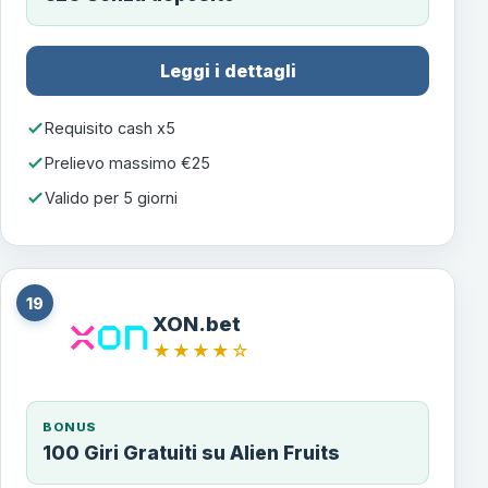
Leggi i dettagli
Requisito cash x5
Prelievo massimo €25
Valido per 5 giorni
19
XON.bet
★★★★☆
BONUS
100 Giri Gratuiti su Alien Fruits