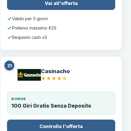
Vai all'offerta
Valido per 5 giorni
Prelievo massimo €25
Requisito cash x5
21
Casinacho
★★★★☆
BONUS
100 Giri Gratis Senza Deposito
Controlla l'offerta