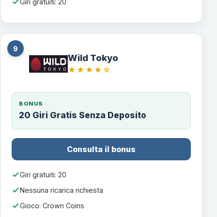
Giri gratuiti: 20
9
Wild Tokyo
★★★★☆
BONUS
20 Giri Gratis Senza Deposito
Consulta il bonus
Giri gratuiti: 20
Nessuna ricarica richiesta
Gioco: Crown Coins