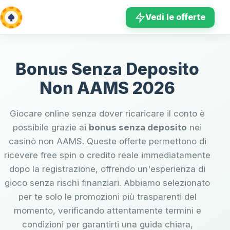
Vedi le offerte
Bonus Senza Deposito
Non AAMS 2026
Giocare online senza dover ricaricare il conto è
possibile grazie ai
bonus senza deposito
nei
casinò non AAMS. Queste offerte permettono di
ricevere free spin o credito reale immediatamente
dopo la registrazione, offrendo un'esperienza di
gioco senza rischi finanziari. Abbiamo selezionato
per te solo le promozioni più trasparenti del
momento, verificando attentamente termini e
condizioni per garantirti una guida chiara,