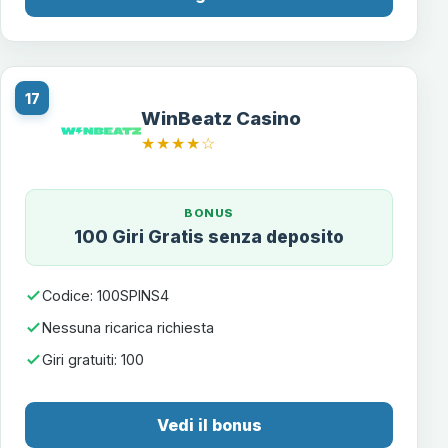
17
WinBeatz Casino
★★★★☆
BONUS
100 Giri Gratis senza deposito
Codice: 100SPINS4
Nessuna ricarica richiesta
Giri gratuiti: 100
Vedi il bonus