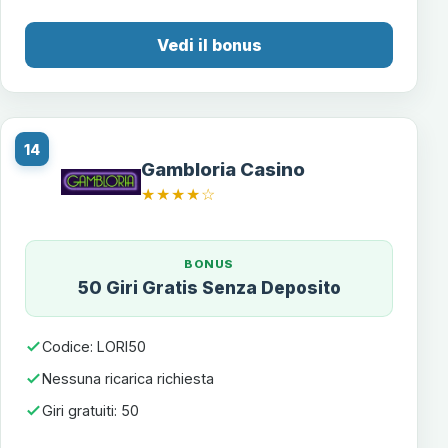
Vedi il bonus
14
Gambloria Casino
★★★★☆
BONUS
50 Giri Gratis Senza Deposito
Codice: LORI50
Nessuna ricarica richiesta
Giri gratuiti: 50