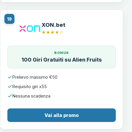
19
XON.bet
★★★★☆
BONUS
100 Giri Gratuiti su Alien Fruits
Prelievo massimo €50
Requisito giri x55
Nessuna scadenza
Vai alla promo