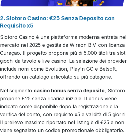
2. Slotoro Casino: €25 Senza Deposito con
Requisito x5
Slotoro Casino è una piattaforma moderna entrata nel
mercato nel 2025 e gestita da Wiraon B.V. con licenza
Curaçao. Il progetto propone più di 5.000 titoli tra slot,
giochi da tavolo e live casino. La selezione dei provider
include nomi come Evolution, Play'n GO e Betsoft,
offrendo un catalogo articolato su più categorie.
Nel segmento
casino bonus senza deposito
, Slotoro
propone €25 senza ricarica iniziale. Il bonus viene
indicato come disponibile dopo la registrazione e la
verifica del conto, con requisito x5 e validità di 5 giorni.
Il prelievo massimo riportato nel listing è di €25 e non
viene segnalato un codice promozionale obbligatorio.