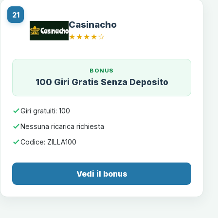
21
Casinacho
★★★★☆
BONUS
100 Giri Gratis Senza Deposito
Giri gratuiti: 100
Nessuna ricarica richiesta
Codice: ZILLA100
Vedi il bonus