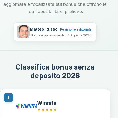
aggiornata e focalizzata sui bonus che offrono le
reali possibilità di prelievo.
Matteo Russo
Revisione editoriale
Ultimo aggiornamento: 7 Agosto 2026
Classifica bonus senza
deposito 2026
1
Winnita
★★★★★