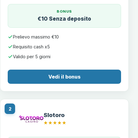
BONUS
€10 Senza deposito
Prelievo massimo €10
Requisito cash x5
Valido per 5 giorni
Vedi il bonus
2
Slotoro
★★★★★