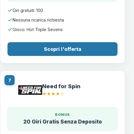
Giri gratuiti: 100
Nessuna ricarica richiesta
Gioco: Hot Triple Sevens
Scopri l'offerta
7
Need for Spin
★★★★☆
BONUS
20 Giri Gratis Senza Deposito