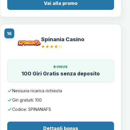
Vai alla promo
16
Spinania Casino
★★★★☆
BONUS
100 Giri Gratis senza deposito
Nessuna ricarica richiesta
Giri gratuiti: 100
Codice: SPINANIAFS
Dettagli bonus