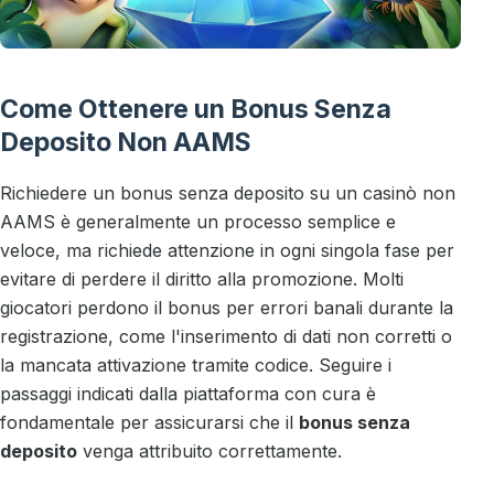
Come Ottenere un Bonus Senza
Deposito Non AAMS
Richiedere un bonus senza deposito su un casinò non
AAMS è generalmente un processo semplice e
veloce, ma richiede attenzione in ogni singola fase per
evitare di perdere il diritto alla promozione. Molti
giocatori perdono il bonus per errori banali durante la
registrazione, come l'inserimento di dati non corretti o
la mancata attivazione tramite codice. Seguire i
passaggi indicati dalla piattaforma con cura è
fondamentale per assicurarsi che il
bonus senza
deposito
venga attribuito correttamente.