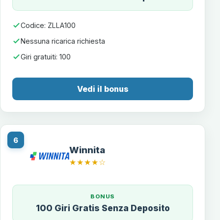
Codice: ZLLA100
Nessuna ricarica richiesta
Giri gratuiti: 100
Vedi il bonus
6
Winnita
★★★★☆
BONUS
100 Giri Gratis Senza Deposito