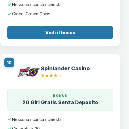
Nessuna ricarica richiesta
Gioco: Crown Coins
Vedi il bonus
10
Spinlander Casino
★★★★☆
BONUS
20 Giri Gratis Senza Deposito
Nessuna ricarica richiesta
Giri gratuiti: 20