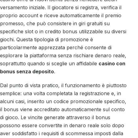
versamento iniziale. Il giocatore si registra, verifica il
proprio account e riceve automaticamente il premio
promesso, che può consistere in giri gratuiti su
specifiche slot o in credito bonus utilizzabile su diversi
giochi. Questa tipologia di promozione è
particolarmente apprezzata perché consente di
esplorare la piattaforma senza rischiare denaro reale,
soprattutto quando si sceglie un affidabile
casino con
bonus senza deposito
.
Dal punto di vista pratico, il funzionamento è piuttosto
semplice: una volta completata la registrazione e, in
alcuni casi, inserito un codice promozionale specifico,
il bonus viene accreditato automaticamente sul conto
di gioco. Le vincite generate attraverso il bonus
possono essere convertite in denaro reale solo dopo
aver soddisfatto i requisiti di scommessa imposti dalla