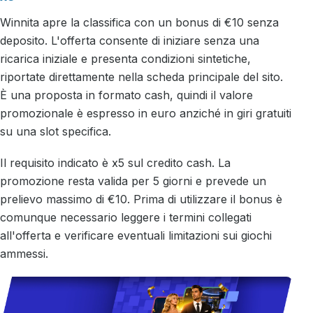
Winnita apre la classifica con un bonus di €10 senza
deposito. L'offerta consente di iniziare senza una
ricarica iniziale e presenta condizioni sintetiche,
riportate direttamente nella scheda principale del sito.
È una proposta in formato cash, quindi il valore
promozionale è espresso in euro anziché in giri gratuiti
su una slot specifica.
Il requisito indicato è x5 sul credito cash. La
promozione resta valida per 5 giorni e prevede un
prelievo massimo di €10. Prima di utilizzare il bonus è
comunque necessario leggere i termini collegati
all'offerta e verificare eventuali limitazioni sui giochi
ammessi.