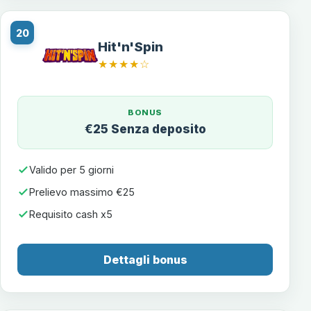
20
Hit'n'Spin
★★★★☆
BONUS
€25 Senza deposito
Valido per 5 giorni
Prelievo massimo €25
Requisito cash x5
Dettagli bonus