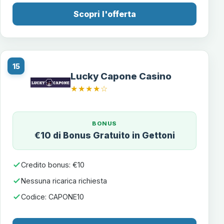
Scopri l'offerta
15
Lucky Capone Casino
★★★★☆
BONUS
€10 di Bonus Gratuito in Gettoni
Credito bonus: €10
Nessuna ricarica richiesta
Codice: CAPONE10