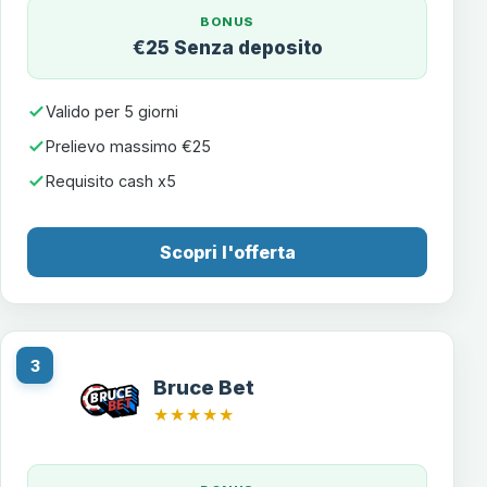
BONUS
€25 Senza deposito
Valido per 5 giorni
Prelievo massimo €25
Requisito cash x5
Scopri l'offerta
3
Bruce Bet
★★★★★