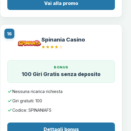
Vai alla promo
16
Spinania Casino
★★★★☆
BONUS
100 Giri Gratis senza deposito
Nessuna ricarica richiesta
Giri gratuiti: 100
Codice: SPINANIAFS
Dettagli bonus