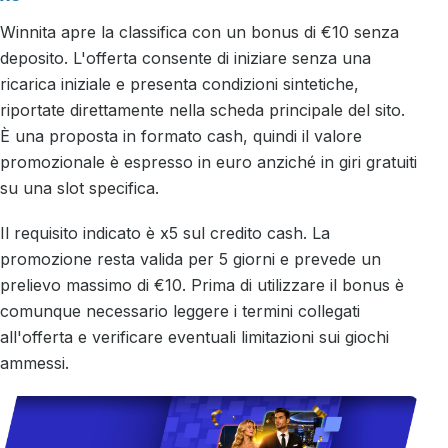
Winnita apre la classifica con un bonus di €10 senza
deposito. L'offerta consente di iniziare senza una
ricarica iniziale e presenta condizioni sintetiche,
riportate direttamente nella scheda principale del sito.
È una proposta in formato cash, quindi il valore
promozionale è espresso in euro anziché in giri gratuiti
su una slot specifica.
Il requisito indicato è x5 sul credito cash. La
promozione resta valida per 5 giorni e prevede un
prelievo massimo di €10. Prima di utilizzare il bonus è
comunque necessario leggere i termini collegati
all'offerta e verificare eventuali limitazioni sui giochi
ammessi.