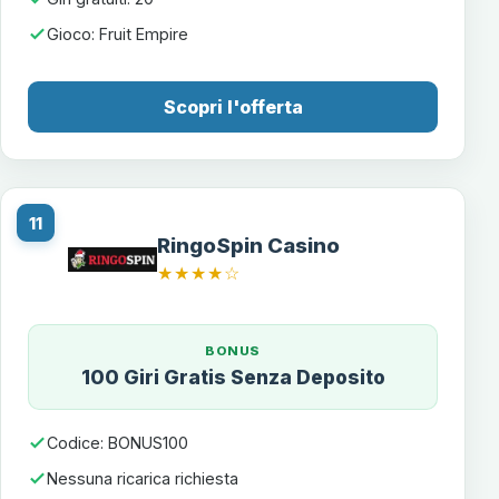
Gioco: Fruit Empire
Scopri l'offerta
11
RingoSpin Casino
★★★★☆
BONUS
100 Giri Gratis Senza Deposito
Codice: BONUS100
Nessuna ricarica richiesta