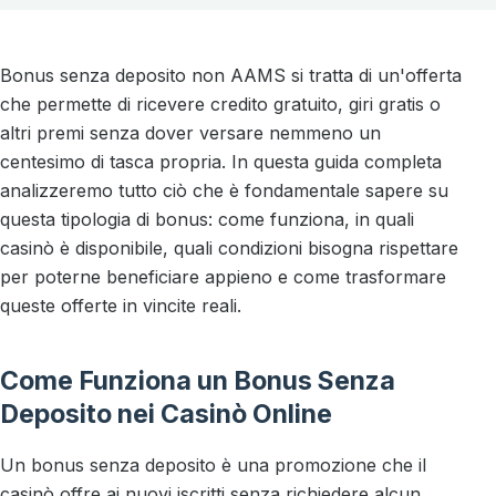
Bonus senza deposito non AAMS si tratta di un'offerta
che permette di ricevere credito gratuito, giri gratis o
altri premi senza dover versare nemmeno un
centesimo di tasca propria. In questa guida completa
analizzeremo tutto ciò che è fondamentale sapere su
questa tipologia di bonus: come funziona, in quali
casinò è disponibile, quali condizioni bisogna rispettare
per poterne beneficiare appieno e come trasformare
queste offerte in vincite reali.
Come Funziona un Bonus Senza
Deposito nei Casinò Online
Un bonus senza deposito è una promozione che il
casinò offre ai nuovi iscritti senza richiedere alcun