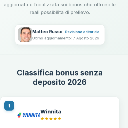
aggiornata e focalizzata sui bonus che offrono le
reali possibilità di prelievo.
Matteo Russo
Revisione editoriale
Ultimo aggiornamento: 7 Agosto 2026
Classifica bonus senza
deposito 2026
1
Winnita
★★★★★