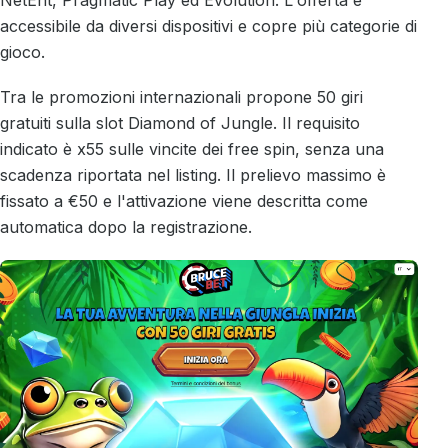
accessibile da diversi dispositivi e copre più categorie di
gioco.
Tra le promozioni internazionali propone 50 giri
gratuiti sulla slot Diamond of Jungle. Il requisito
indicato è x55 sulle vincite dei free spin, senza una
scadenza riportata nel listing. Il prelievo massimo è
fissato a €50 e l'attivazione viene descritta come
automatica dopo la registrazione.