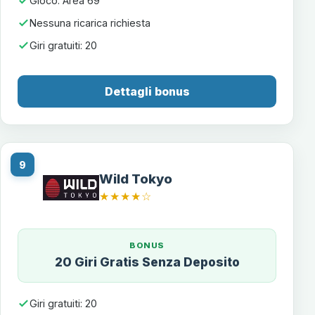
Gioco: Area 69
Nessuna ricarica richiesta
Giri gratuiti: 20
Dettagli bonus
9
Wild Tokyo
★★★★☆
BONUS
20 Giri Gratis Senza Deposito
Giri gratuiti: 20