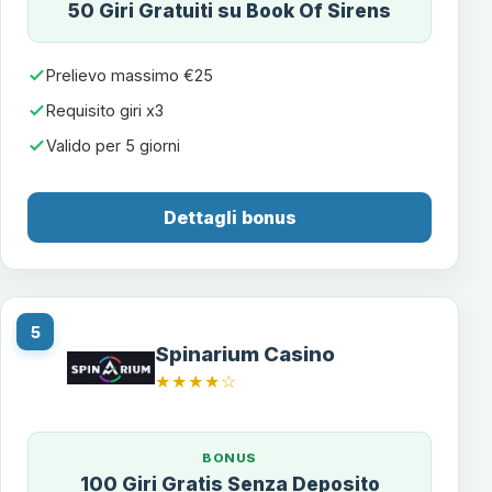
50 Giri Gratuiti su Book Of Sirens
Prelievo massimo €25
Requisito giri x3
Valido per 5 giorni
Dettagli bonus
5
Spinarium Casino
★★★★☆
BONUS
100 Giri Gratis Senza Deposito