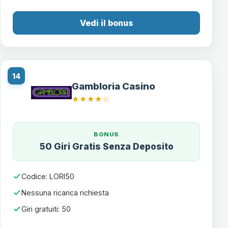
Vedi il bonus
14
Gambloria Casino
★★★★☆
BONUS
50 Giri Gratis Senza Deposito
Codice: LORI50
Nessuna ricarica richiesta
Giri gratuiti: 50