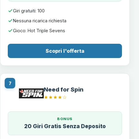
Giri gratuiti: 100
Nessuna ricarica richiesta
Gioco: Hot Triple Sevens
Scopri l'offerta
7
Need for Spin
★★★★☆
BONUS
20 Giri Gratis Senza Deposito