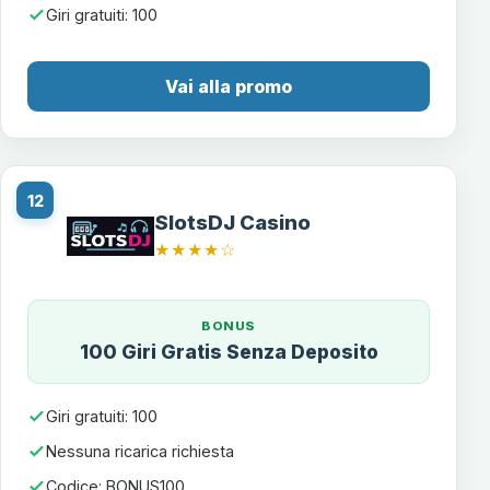
Giri gratuiti: 100
Vai alla promo
12
SlotsDJ Casino
★★★★☆
BONUS
100 Giri Gratis Senza Deposito
Giri gratuiti: 100
Nessuna ricarica richiesta
Codice: BONUS100