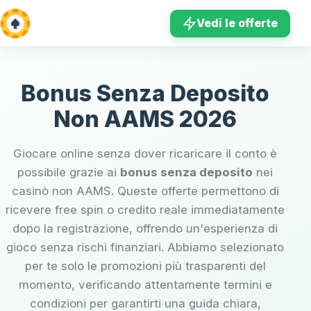
Vedi le offerte
Bonus Senza Deposito
Non AAMS 2026
Giocare online senza dover ricaricare il conto è
possibile grazie ai
bonus senza deposito
nei
casinò non AAMS. Queste offerte permettono di
ricevere free spin o credito reale immediatamente
dopo la registrazione, offrendo un'esperienza di
gioco senza rischi finanziari. Abbiamo selezionato
per te solo le promozioni più trasparenti del
momento, verificando attentamente termini e
condizioni per garantirti una guida chiara,