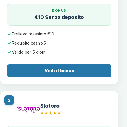
BONUS
€10 Senza deposito
Prelievo massimo €10
Requisito cash x5
Valido per 5 giorni
Vedi il bonus
2
Slotoro
★★★★★