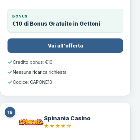
BONUS
€10 di Bonus Gratuito in Gettoni
Vai all'offerta
Credito bonus: €10
Nessuna ricarica richiesta
Codice: CAPONE10
16
Spinania Casino
★★★★☆