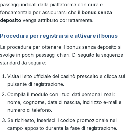
passaggi indicati dalla piattaforma con cura è
fondamentale per assicurarsi che il
bonus senza
deposito
venga attribuito correttamente.
Procedura per registrarsi e attivare il bonus
La procedura per ottenere il bonus senza deposito si
svolge in pochi passaggi chiari. Di seguito la sequenza
standard da seguire:
Visita il sito ufficiale del casinò prescelto e clicca sul
pulsante di registrazione.
Compila il modulo con i tuoi dati personali reali:
nome, cognome, data di nascita, indirizzo e-mail e
numero di telefono.
Se richiesto, inserisci il codice promozionale nel
campo apposito durante la fase di registrazione.