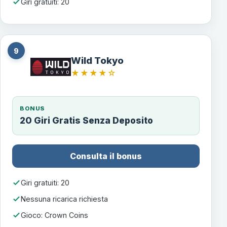
Giri gratuiti: 20
9
Wild Tokyo
★★★★☆
BONUS
20 Giri Gratis Senza Deposito
Consulta il bonus
Giri gratuiti: 20
Nessuna ricarica richiesta
Gioco: Crown Coins