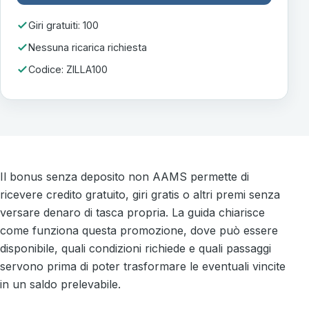
Giri gratuiti: 100
Nessuna ricarica richiesta
Codice: ZILLA100
Il bonus senza deposito non AAMS permette di
ricevere credito gratuito, giri gratis o altri premi senza
versare denaro di tasca propria. La guida chiarisce
come funziona questa promozione, dove può essere
disponibile, quali condizioni richiede e quali passaggi
servono prima di poter trasformare le eventuali vincite
in un saldo prelevabile.