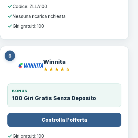
Codice: ZLLA100
Nessuna ricarica richiesta
Giri gratuiti: 100
6
Winnita
★★★★☆
BONUS
100 Giri Gratis Senza Deposito
Controlla l'offerta
Giri gratuiti: 100