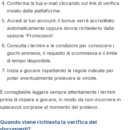
Conferma la tua e-mail cliccando sul link di verifica
inviato dalla piattaforma.
Accedi al tuo account: il bonus verrà accreditato
automaticamente oppure dovrai richiederlo dalla
sezione 'Promozioni'.
Consulta i termini e le condizioni per conoscere i
giochi ammessi, il requisito di scommessa e il limite
di tempo disponibile.
Inizia a giocare rispettando le regole indicate per
poter eventualmente prelevare le vincite.
È consigliabile leggere sempre attentamente i termini
prima di iniziare a giocare, in modo da non incorrere in
spiacevoli sorprese al momento del prelievo.
Quando viene richiesta la verifica dei
documenti?