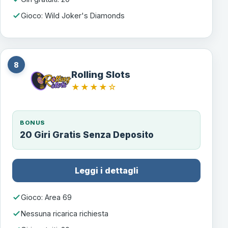
Gioco: Wild Joker's Diamonds
8
Rolling Slots
★★★★☆
BONUS
20 Giri Gratis Senza Deposito
Leggi i dettagli
Gioco: Area 69
Nessuna ricarica richiesta