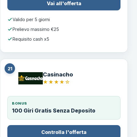
Vai all'offerta
Valido per 5 giorni
Prelievo massimo €25
Requisito cash x5
21
Casinacho
★★★★☆
BONUS
100 Giri Gratis Senza Deposito
Controlla l'offerta