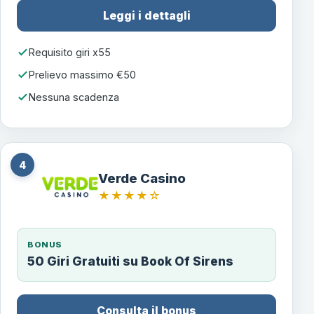
Leggi i dettagli
Requisito giri x55
Prelievo massimo €50
Nessuna scadenza
4
Verde Casino
★★★★☆
BONUS
50 Giri Gratuiti su Book Of Sirens
Consulta il bonus