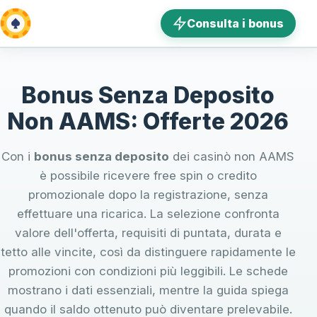
Consulta i bonus
Bonus Senza Deposito
Non AAMS: Offerte 2026
Con i
bonus senza deposito
dei casinò non AAMS
è possibile ricevere free spin o credito
promozionale dopo la registrazione, senza
effettuare una ricarica. La selezione confronta
valore dell'offerta, requisiti di puntata, durata e
tetto alle vincite, così da distinguere rapidamente le
promozioni con condizioni più leggibili. Le schede
mostrano i dati essenziali, mentre la guida spiega
quando il saldo ottenuto può diventare prelevabile.