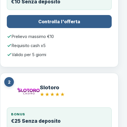
€10 Senza deposito
Controlla l'offerta
Prelievo massimo €10
Requisito cash x5
Valido per 5 giorni
2
Slotoro
★★★★★
BONUS
€25 Senza deposito