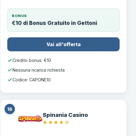
BONUS
€10 di Bonus Gratuito in Gettoni
Vai all'offerta
Credito bonus: €10
Nessuna ricarica richiesta
Codice: CAPONE10
16
Spinania Casino
★★★★☆