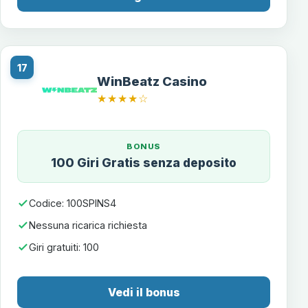
17
WinBeatz Casino
★★★★☆
BONUS
100 Giri Gratis senza deposito
Codice: 100SPINS4
Nessuna ricarica richiesta
Giri gratuiti: 100
Vedi il bonus