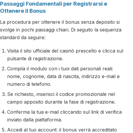
Passaggi Fondamentali per Registrarsi e
Ottenere il Bonus
La procedura per ottenere il bonus senza deposito si
svolge in pochi passaggi chiari. Di seguito la sequenza
standard da seguire:
Visita il sito ufficiale del casinò prescelto e clicca sul
pulsante di registrazione.
Compila il modulo con i tuoi dati personali reali:
nome, cognome, data di nascita, indirizzo e-mail e
numero di telefono.
Se richiesto, inserisci il codice promozionale nel
campo apposito durante la fase di registrazione.
Conferma la tua e-mail cliccando sul link di verifica
inviato dalla piattaforma.
Accedi al tuo account: il bonus verrà accreditato