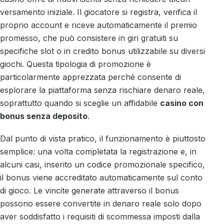
versamento iniziale. Il giocatore si registra, verifica il
proprio account e riceve automaticamente il premio
promesso, che può consistere in giri gratuiti su
specifiche slot o in credito bonus utilizzabile su diversi
giochi. Questa tipologia di promozione è
particolarmente apprezzata perché consente di
esplorare la piattaforma senza rischiare denaro reale,
soprattutto quando si sceglie un affidabile
casino con
bonus senza deposito
.
Dal punto di vista pratico, il funzionamento è piuttosto
semplice: una volta completata la registrazione e, in
alcuni casi, inserito un codice promozionale specifico,
il bonus viene accreditato automaticamente sul conto
di gioco. Le vincite generate attraverso il bonus
possono essere convertite in denaro reale solo dopo
aver soddisfatto i requisiti di scommessa imposti dalla