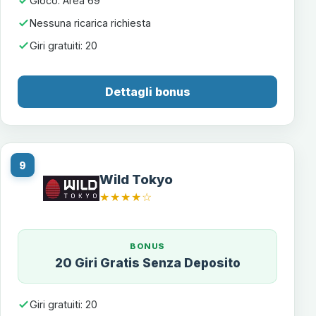
Gioco: Area 69
Nessuna ricarica richiesta
Giri gratuiti: 20
Dettagli bonus
9
Wild Tokyo
★★★★☆
BONUS
20 Giri Gratis Senza Deposito
Giri gratuiti: 20