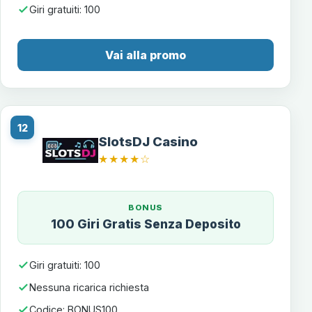
Giri gratuiti: 100
Vai alla promo
12
SlotsDJ Casino
★★★★☆
BONUS
100 Giri Gratis Senza Deposito
Giri gratuiti: 100
Nessuna ricarica richiesta
Codice: BONUS100