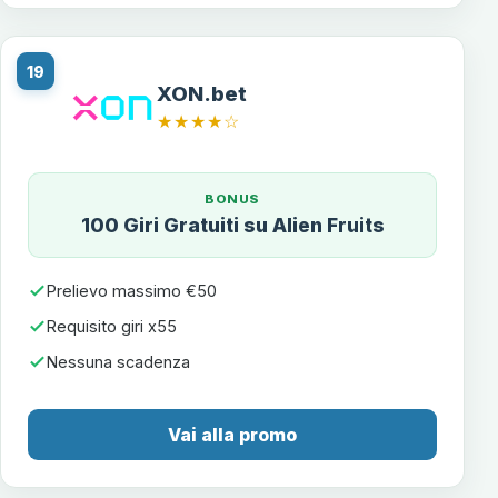
19
XON.bet
★★★★☆
BONUS
100 Giri Gratuiti su Alien Fruits
Prelievo massimo €50
Requisito giri x55
Nessuna scadenza
Vai alla promo