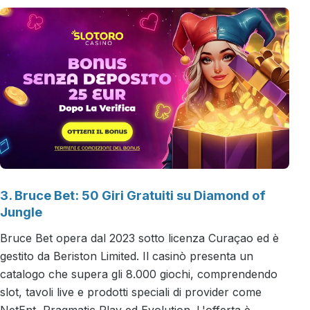
3. Bruce Bet: 50 Giri Gratuiti su Diamond of
Jungle
Bruce Bet opera dal 2023 sotto licenza Curaçao ed è
gestito da Beriston Limited. Il casinò presenta un
catalogo che supera gli 8.000 giochi, comprendendo
slot, tavoli live e prodotti speciali di provider come
NetEnt, Pragmatic Play ed Evolution. L'offerta è