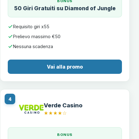
BONUS
50 Giri Gratuiti su Diamond of Jungle
Requisito giri x55
Prelievo massimo €50
Nessuna scadenza
Vai alla promo
4
Verde Casino
★★★★☆
BONUS