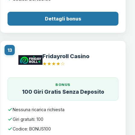
Dettagli bonus
13
Fridayroll Casino
★★★★☆
BONUS
100 Giri Gratis Senza Deposito
Nessuna ricarica richiesta
Giri gratuiti: 100
Codice: BONUS100