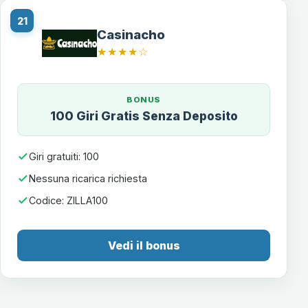
21
Casinacho
★★★★☆
BONUS
100 Giri Gratis Senza Deposito
Giri gratuiti: 100
Nessuna ricarica richiesta
Codice: ZILLA100
Vedi il bonus