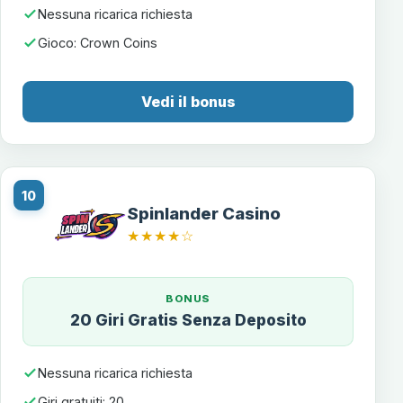
Nessuna ricarica richiesta
Gioco: Crown Coins
Vedi il bonus
10
Spinlander Casino
★★★★☆
BONUS
20 Giri Gratis Senza Deposito
Nessuna ricarica richiesta
Giri gratuiti: 20