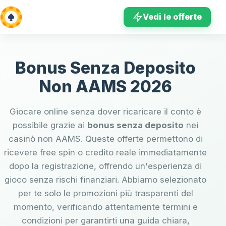
Vedi le offerte
Bonus Senza Deposito
Non AAMS 2026
Giocare online senza dover ricaricare il conto è
possibile grazie ai
bonus senza deposito
nei
casinò non AAMS. Queste offerte permettono di
ricevere free spin o credito reale immediatamente
dopo la registrazione, offrendo un'esperienza di
gioco senza rischi finanziari. Abbiamo selezionato
per te solo le promozioni più trasparenti del
momento, verificando attentamente termini e
condizioni per garantirti una guida chiara,