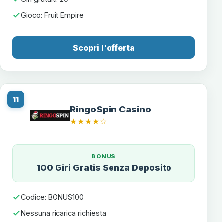
Gioco: Fruit Empire
Scopri l'offerta
11
RingoSpin Casino
★★★★☆
BONUS
100 Giri Gratis Senza Deposito
Codice: BONUS100
Nessuna ricarica richiesta