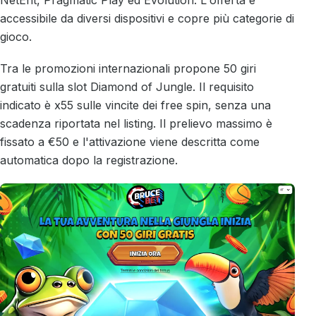
accessibile da diversi dispositivi e copre più categorie di
gioco.
Tra le promozioni internazionali propone 50 giri
gratuiti sulla slot Diamond of Jungle. Il requisito
indicato è x55 sulle vincite dei free spin, senza una
scadenza riportata nel listing. Il prelievo massimo è
fissato a €50 e l'attivazione viene descritta come
automatica dopo la registrazione.