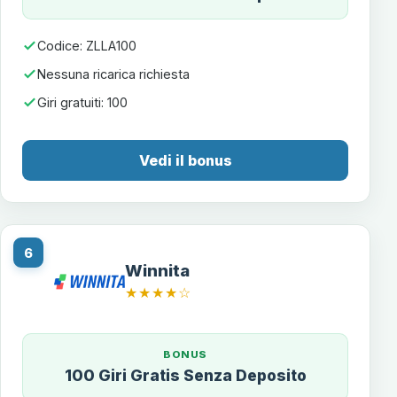
Codice: ZLLA100
Nessuna ricarica richiesta
Giri gratuiti: 100
Vedi il bonus
6
Winnita
★★★★☆
BONUS
100 Giri Gratis Senza Deposito