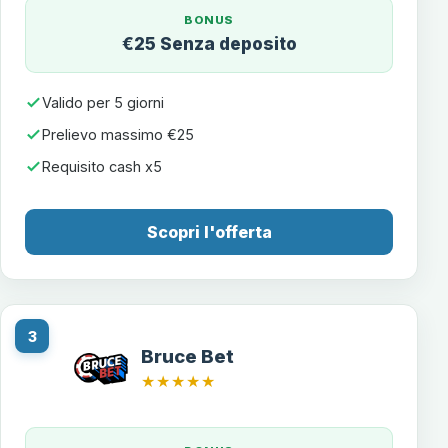
BONUS
€25 Senza deposito
Valido per 5 giorni
Prelievo massimo €25
Requisito cash x5
Scopri l'offerta
3
Bruce Bet
★★★★★