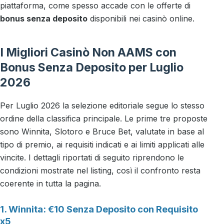
piattaforma, come spesso accade con le offerte di
bonus senza deposito
disponibili nei casinò online.
I Migliori Casinò Non AAMS con
Bonus Senza Deposito per Luglio
2026
Per Luglio 2026 la selezione editoriale segue lo stesso
ordine della classifica principale. Le prime tre proposte
sono Winnita, Slotoro e Bruce Bet, valutate in base al
tipo di premio, ai requisiti indicati e ai limiti applicati alle
vincite. I dettagli riportati di seguito riprendono le
condizioni mostrate nel listing, così il confronto resta
coerente in tutta la pagina.
1. Winnita: €10 Senza Deposito con Requisito
x5