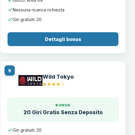
Gioco: Area 69
Nessuna ricarica richiesta
Giri gratuiti: 20
Dettagli bonus
9
Wild Tokyo
★★★★☆
BONUS
20 Giri Gratis Senza Deposito
Giri gratuiti: 20