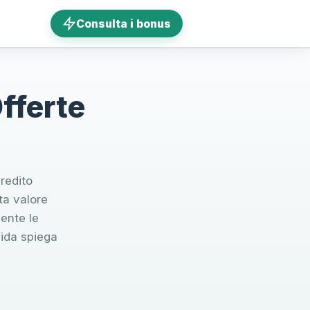
Consulta i bonus
fferte
redito
ta valore
mente le
uida spiega