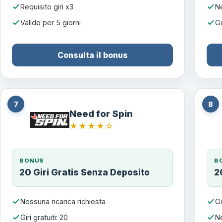
Requisito giri x3
Ne
Valido per 5 giorni
Gi
Consulta il bonus
7
8
Need for Spin
★★★★☆
BONUS
B
20 Giri Gratis Senza Deposito
2
Nessuna ricarica richiesta
G
Giri gratuiti: 20
Ne