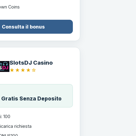
own Coins
Consulta il bonus
SlotsDJ Casino
★★★★☆
i Gratis Senza Deposito
i: 100
carica richiesta
BONUS100