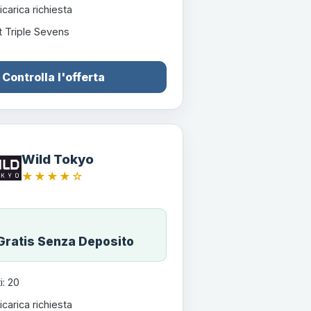
carica richiesta
t Triple Sevens
Controlla l'offerta
Wild Tokyo
★★★★☆
 Gratis Senza Deposito
i: 20
carica richiesta