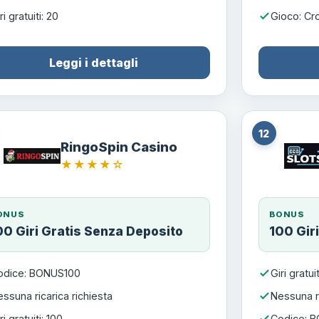
ri gratuiti: 20
Gioco: Cr
Leggi i dettagli
12
RingoSpin Casino
★★★★☆
ONUS
BONUS
00 Giri Gratis Senza Deposito
100 Gir
odice: BONUS100
Giri gratuit
ssuna ricarica richiesta
Nessuna ri
ri gratuiti: 100
Codice: 