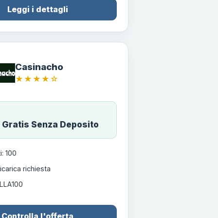
Leggi i dettagli
Casinacho
★★★★☆
i Gratis Senza Deposito
i: 100
carica richiesta
ILLA100
Controlla l'offerta