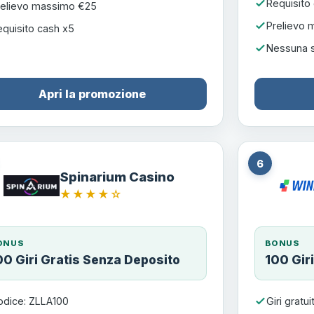
Requisito 
relievo massimo €25
Prelievo
equisito cash x5
Nessuna 
Apri la promozione
6
Spinarium Casino
★★★★☆
ONUS
BONUS
00 Giri Gratis Senza Deposito
100 Gir
odice: ZLLA100
Giri gratuit