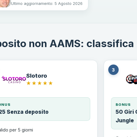
Ultimo aggiornamento: 5 Agosto 2026
osito non AAMS: classifica
3
Slotoro
★★★★★
ONUS
BONUS
25 Senza deposito
50 Giri 
Jungle
lido per 5 giorni