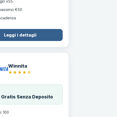
giri x55
 massimo €50
scadenza
Leggi i dettagli
Winnita
★★★★☆
i Gratis Senza Deposito
i: 100