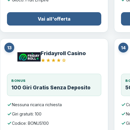
Vai all'offerta
13
14
Fridayroll Casino
★★★★☆
BONUS
B
100 Giri Gratis Senza Deposito
5
Nessuna ricarica richiesta
C
Giri gratuiti: 100
Ne
Codice: BONUS100
Gi