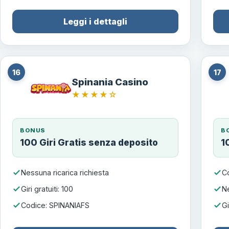
Leggi i dettagli
16
17
Spinania Casino
★★★★☆
BONUS
B
100 Giri Gratis senza deposito
1
Nessuna ricarica richiesta
C
Giri gratuiti: 100
Ne
Codice: SPINANIAFS
Gi