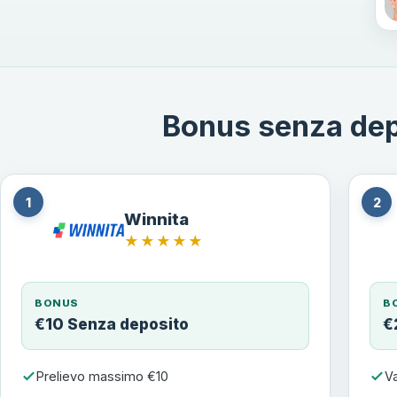
Bonus senza dep
1
2
Winnita
★★★★★
BONUS
B
€10 Senza deposito
€
Prelievo massimo €10
Va