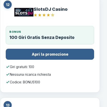
12
SlotsDJ Casino
★★★★☆
BONUS
100 Giri Gratis Senza Deposito
Apri la promozione
Giri gratuiti: 100
Nessuna ricarica richiesta
Codice: BONUS100
13