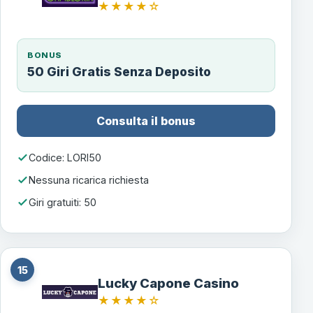
★★★★☆
BONUS
50 Giri Gratis Senza Deposito
Consulta il bonus
Codice: LORI50
Nessuna ricarica richiesta
Giri gratuiti: 50
15
Lucky Capone Casino
★★★★☆