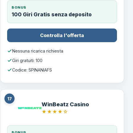
BONUS
100 Giri Gratis senza deposito
Controlla l'offerta
Nessuna ricarica richiesta
Giri gratuiti: 100
Codice: SPINANIAFS
17
WinBeatz Casino
★★★★☆
BONUS