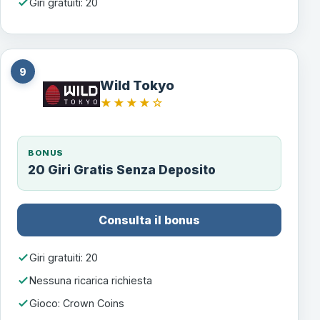
Giri gratuiti: 20
9
Wild Tokyo
★★★★☆
BONUS
20 Giri Gratis Senza Deposito
Consulta il bonus
Giri gratuiti: 20
Nessuna ricarica richiesta
Gioco: Crown Coins