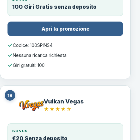
100 Giri Gratis senza deposito
Apri la promozione
Codice: 100SPINS4
Nessuna ricarica richiesta
Giri gratuiti: 100
18
Vulkan Vegas
★★★★☆
BONUS
€20 Senza deposito