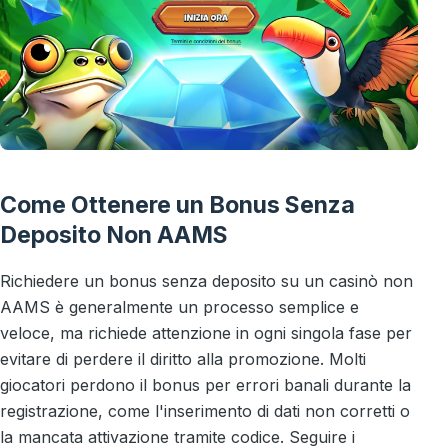
Come Ottenere un Bonus Senza
Deposito Non AAMS
Richiedere un bonus senza deposito su un casinò non
AAMS è generalmente un processo semplice e
veloce, ma richiede attenzione in ogni singola fase per
evitare di perdere il diritto alla promozione. Molti
giocatori perdono il bonus per errori banali durante la
registrazione, come l'inserimento di dati non corretti o
la mancata attivazione tramite codice. Seguire i