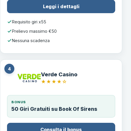
Leggi i dettagli
Requisito giri x55
Prelievo massimo €50
Nessuna scadenza
4
Verde Casino
★★★★☆
BONUS
50 Giri Gratuiti su Book Of Sirens
Consulta il bonus