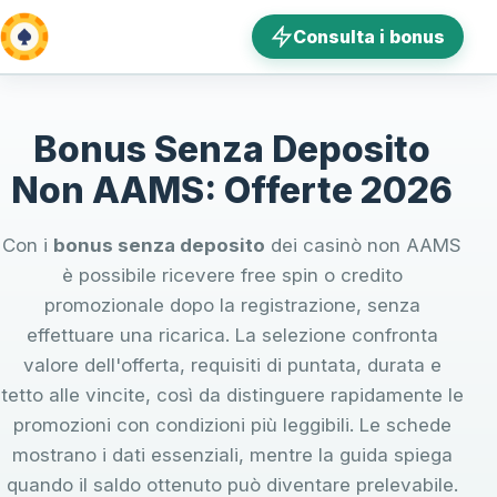
Consulta i bonus
Bonus Senza Deposito
Non AAMS: Offerte 2026
Con i
bonus senza deposito
dei casinò non AAMS
è possibile ricevere free spin o credito
promozionale dopo la registrazione, senza
effettuare una ricarica. La selezione confronta
valore dell'offerta, requisiti di puntata, durata e
tetto alle vincite, così da distinguere rapidamente le
promozioni con condizioni più leggibili. Le schede
mostrano i dati essenziali, mentre la guida spiega
quando il saldo ottenuto può diventare prelevabile.