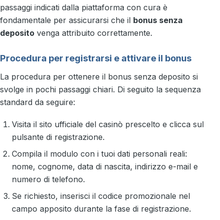
passaggi indicati dalla piattaforma con cura è
fondamentale per assicurarsi che il
bonus senza
deposito
venga attribuito correttamente.
Procedura per registrarsi e attivare il bonus
La procedura per ottenere il bonus senza deposito si
svolge in pochi passaggi chiari. Di seguito la sequenza
standard da seguire:
Visita il sito ufficiale del casinò prescelto e clicca sul
pulsante di registrazione.
Compila il modulo con i tuoi dati personali reali:
nome, cognome, data di nascita, indirizzo e-mail e
numero di telefono.
Se richiesto, inserisci il codice promozionale nel
campo apposito durante la fase di registrazione.