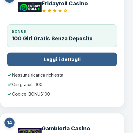
Fridayroll Casino
★★★★☆
BONUS
100 Giri Gratis Senza Deposito
Leggi i dettagli
Nessuna ricarica richiesta
Giri gratuiti: 100
Codice: BONUS100
14
Gambloria Casino