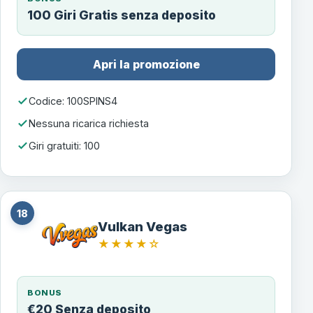
100 Giri Gratis senza deposito
Apri la promozione
Codice: 100SPINS4
Nessuna ricarica richiesta
Giri gratuiti: 100
18
Vulkan Vegas
★★★★☆
BONUS
€20 Senza deposito