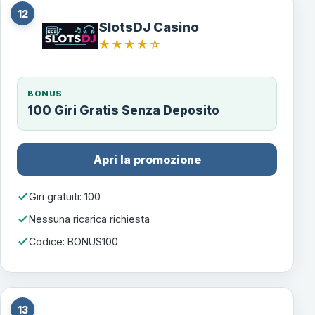
12
SlotsDJ Casino
★★★★☆
BONUS
100 Giri Gratis Senza Deposito
Apri la promozione
Giri gratuiti: 100
Nessuna ricarica richiesta
Codice: BONUS100
13