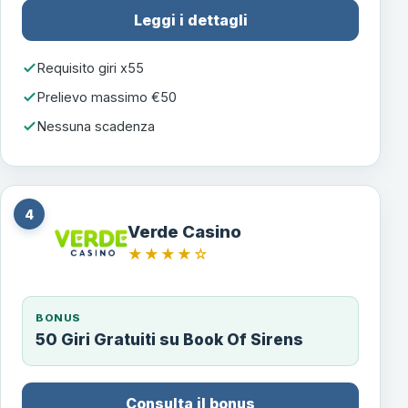
Leggi i dettagli
Requisito giri x55
Prelievo massimo €50
Nessuna scadenza
4
Verde Casino
★★★★☆
BONUS
50 Giri Gratuiti su Book Of Sirens
Consulta il bonus