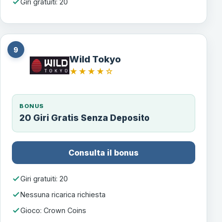
Giri gratuiti: 20
9
Wild Tokyo
★★★★☆
BONUS
20 Giri Gratis Senza Deposito
Consulta il bonus
Giri gratuiti: 20
Nessuna ricarica richiesta
Gioco: Crown Coins