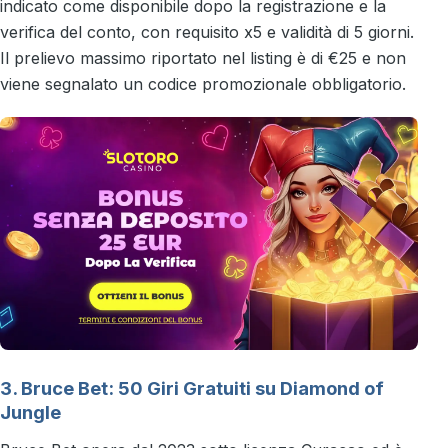
indicato come disponibile dopo la registrazione e la
verifica del conto, con requisito x5 e validità di 5 giorni.
Il prelievo massimo riportato nel listing è di €25 e non
viene segnalato un codice promozionale obbligatorio.
3. Bruce Bet: 50 Giri Gratuiti su Diamond of
Jungle