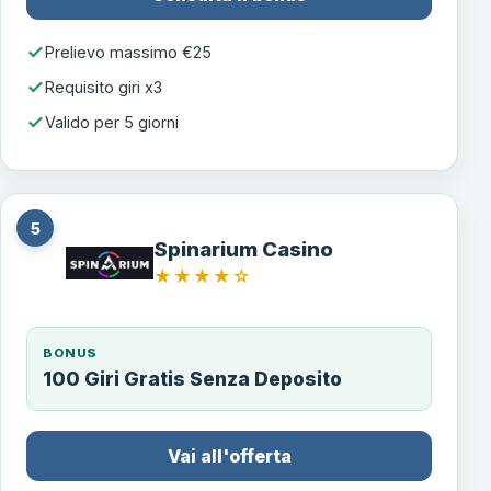
Prelievo massimo €25
Requisito giri x3
Valido per 5 giorni
5
Spinarium Casino
★★★★☆
BONUS
100 Giri Gratis Senza Deposito
Vai all'offerta