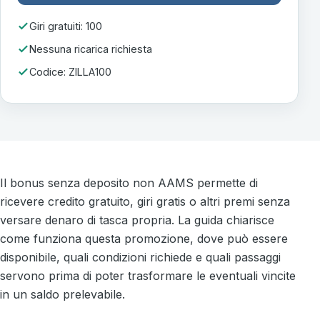
Giri gratuiti: 100
Nessuna ricarica richiesta
Codice: ZILLA100
Il bonus senza deposito non AAMS permette di
ricevere credito gratuito, giri gratis o altri premi senza
versare denaro di tasca propria. La guida chiarisce
come funziona questa promozione, dove può essere
disponibile, quali condizioni richiede e quali passaggi
servono prima di poter trasformare le eventuali vincite
in un saldo prelevabile.