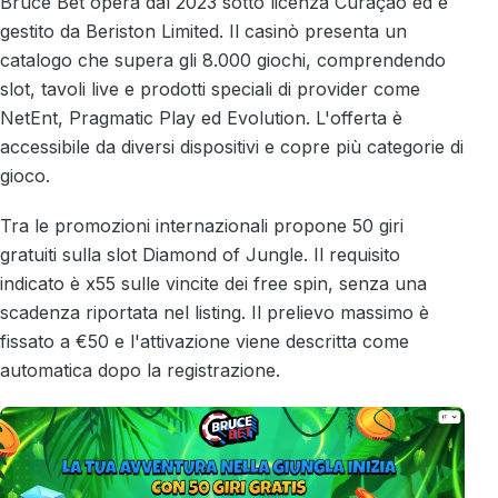
Bruce Bet opera dal 2023 sotto licenza Curaçao ed è
gestito da Beriston Limited. Il casinò presenta un
catalogo che supera gli 8.000 giochi, comprendendo
slot, tavoli live e prodotti speciali di provider come
NetEnt, Pragmatic Play ed Evolution. L'offerta è
accessibile da diversi dispositivi e copre più categorie di
gioco.
Tra le promozioni internazionali propone 50 giri
gratuiti sulla slot Diamond of Jungle. Il requisito
indicato è x55 sulle vincite dei free spin, senza una
scadenza riportata nel listing. Il prelievo massimo è
fissato a €50 e l'attivazione viene descritta come
automatica dopo la registrazione.