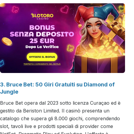
3. Bruce Bet: 50 Giri Gratuiti su Diamond of
Jungle
Bruce Bet opera dal 2023 sotto licenza Curaçao ed è
gestito da Beriston Limited. Il casinò presenta un
catalogo che supera gli 8.000 giochi, comprendendo
slot, tavoli live e prodotti speciali di provider come
NetEnt, Pragmatic Play ed Evolution. L'offerta è