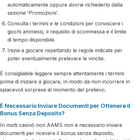
automaticamente oppure dovrai richiederlo dalla
sezione 'Promozioni'.
Consulta i termini e le condizioni per conoscere i
giochi ammessi, il requisito di scommessa e il limite
di tempo disponibile.
Inizia a giocare rispettando le regole indicate per
poter eventualmente prelevare le vincite.
È consigliabile leggere sempre attentamente i termini
prima di iniziare a giocare, in modo da non incorrere in
spiacevoli sorprese al momento del prelievo.
È Necessario Inviare Documenti per Ottenere il
Bonus Senza Deposito?
In molti casinò non AAMS non è necessario inviare
documenti per ricevere il bonus senza deposito,