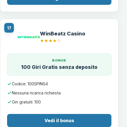
17
WinBeatz Casino
★★★★☆
BONUS
100 Giri Gratis senza deposito
Codice: 100SPINS4
Nessuna ricarica richiesta
Giri gratuiti: 100
Vedi il bonus