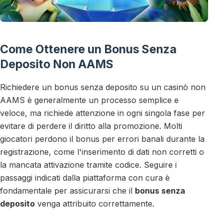
Come Ottenere un Bonus Senza
Deposito Non AAMS
Richiedere un bonus senza deposito su un casinò non
AAMS è generalmente un processo semplice e
veloce, ma richiede attenzione in ogni singola fase per
evitare di perdere il diritto alla promozione. Molti
giocatori perdono il bonus per errori banali durante la
registrazione, come l'inserimento di dati non corretti o
la mancata attivazione tramite codice. Seguire i
passaggi indicati dalla piattaforma con cura è
fondamentale per assicurarsi che il
bonus senza
deposito
venga attribuito correttamente.