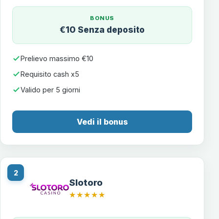
BONUS
€10 Senza deposito
Prelievo massimo €10
Requisito cash x5
Valido per 5 giorni
Vedi il bonus
2
Slotoro
★★★★★