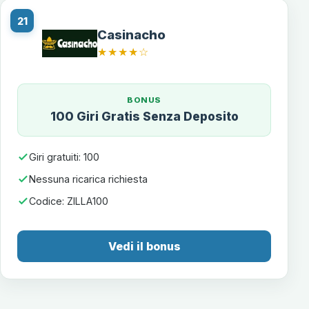
21
Casinacho
★★★★☆
BONUS
100 Giri Gratis Senza Deposito
Giri gratuiti: 100
Nessuna ricarica richiesta
Codice: ZILLA100
Vedi il bonus