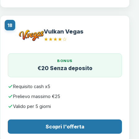
18
Vulkan Vegas
★★★★☆
BONUS
€20 Senza deposito
Requisito cash x5
Prelievo massimo €25
Valido per 5 giorni
Scopri l'offerta