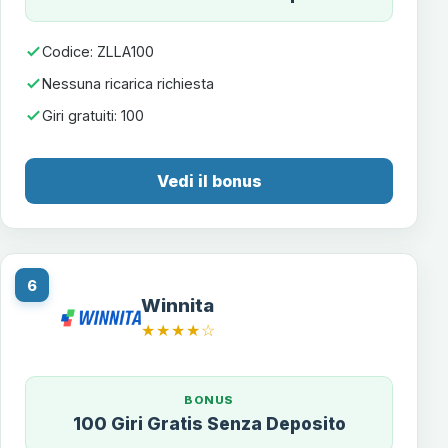
Codice: ZLLA100
Nessuna ricarica richiesta
Giri gratuiti: 100
Vedi il bonus
6
Winnita
★★★★☆
BONUS
100 Giri Gratis Senza Deposito