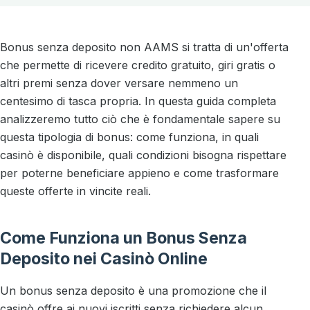
Bonus senza deposito non AAMS si tratta di un'offerta
che permette di ricevere credito gratuito, giri gratis o
altri premi senza dover versare nemmeno un
centesimo di tasca propria. In questa guida completa
analizzeremo tutto ciò che è fondamentale sapere su
questa tipologia di bonus: come funziona, in quali
casinò è disponibile, quali condizioni bisogna rispettare
per poterne beneficiare appieno e come trasformare
queste offerte in vincite reali.
Come Funziona un Bonus Senza
Deposito nei Casinò Online
Un bonus senza deposito è una promozione che il
casinò offre ai nuovi iscritti senza richiedere alcun