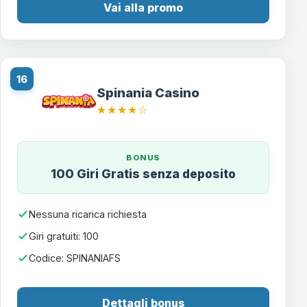
Vai alla promo
16
Spinania Casino
★★★★☆
BONUS
100 Giri Gratis senza deposito
Nessuna ricarica richiesta
Giri gratuiti: 100
Codice: SPINANIAFS
Dettagli bonus