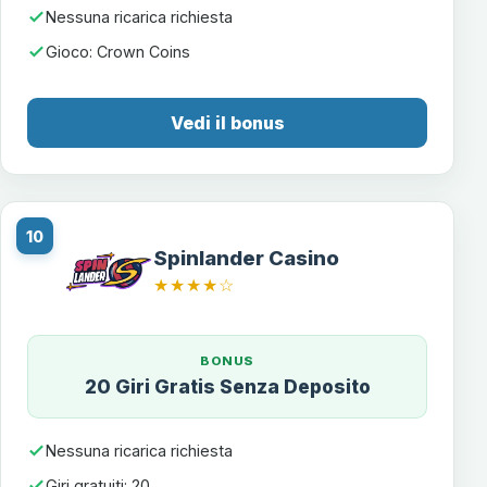
Nessuna ricarica richiesta
Gioco: Crown Coins
Vedi il bonus
10
Spinlander Casino
★★★★☆
BONUS
20 Giri Gratis Senza Deposito
Nessuna ricarica richiesta
Giri gratuiti: 20