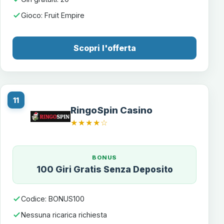
Gioco: Fruit Empire
Scopri l'offerta
11
RingoSpin Casino
★★★★☆
BONUS
100 Giri Gratis Senza Deposito
Codice: BONUS100
Nessuna ricarica richiesta