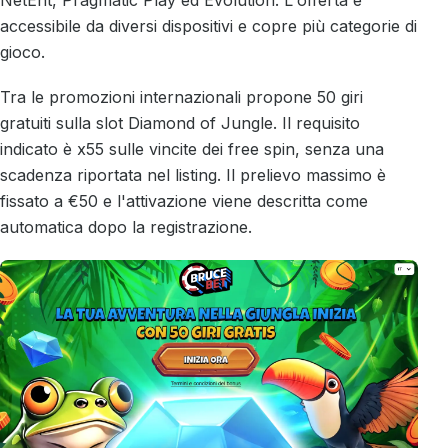
accessibile da diversi dispositivi e copre più categorie di
gioco.
Tra le promozioni internazionali propone 50 giri
gratuiti sulla slot Diamond of Jungle. Il requisito
indicato è x55 sulle vincite dei free spin, senza una
scadenza riportata nel listing. Il prelievo massimo è
fissato a €50 e l'attivazione viene descritta come
automatica dopo la registrazione.