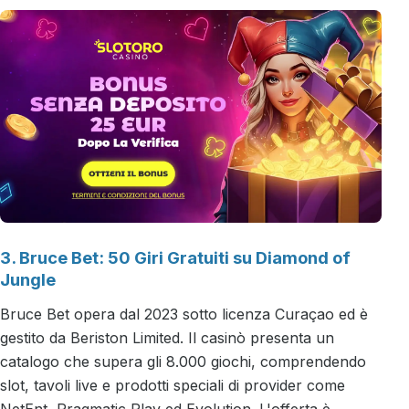
3. Bruce Bet: 50 Giri Gratuiti su Diamond of
Jungle
Bruce Bet opera dal 2023 sotto licenza Curaçao ed è
gestito da Beriston Limited. Il casinò presenta un
catalogo che supera gli 8.000 giochi, comprendendo
slot, tavoli live e prodotti speciali di provider come
NetEnt, Pragmatic Play ed Evolution. L'offerta è