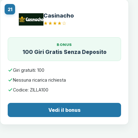
21
Casinacho
★★★★☆
BONUS
100 Giri Gratis Senza Deposito
Giri gratuiti: 100
Nessuna ricarica richiesta
Codice: ZILLA100
Vedi il bonus