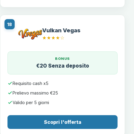
18
Vulkan Vegas
★★★★☆
BONUS
€20 Senza deposito
Requisito cash x5
Prelievo massimo €25
Valido per 5 giorni
Scopri l'offerta