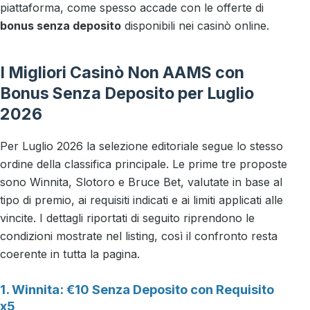
piattaforma, come spesso accade con le offerte di
bonus senza deposito
disponibili nei casinò online.
I Migliori Casinò Non AAMS con
Bonus Senza Deposito per Luglio
2026
Per Luglio 2026 la selezione editoriale segue lo stesso
ordine della classifica principale. Le prime tre proposte
sono Winnita, Slotoro e Bruce Bet, valutate in base al
tipo di premio, ai requisiti indicati e ai limiti applicati alle
vincite. I dettagli riportati di seguito riprendono le
condizioni mostrate nel listing, così il confronto resta
coerente in tutta la pagina.
1. Winnita: €10 Senza Deposito con Requisito
x5