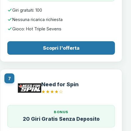
Giri gratuiti: 100
Nessuna ricarica richiesta
Gioco: Hot Triple Sevens
Scopri l'offerta
7
Need for Spin
★★★★☆
BONUS
20 Giri Gratis Senza Deposito