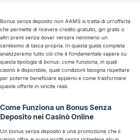
Bonus senza deposito non AAMS si tratta di un'offerta
che permette di ricevere credito gratuito, giri gratis o
altri premi senza dover versare nemmeno un
centesimo di tasca propria. In questa guida completa
analizzeremo tutto ciò che è fondamentale sapere su
questa tipologia di bonus: come funziona, in quali
casinò è disponibile, quali condizioni bisogna rispettare
per poterne beneficiare appieno e come trasformare
queste offerte in vincite reali.
Come Funziona un Bonus Senza
Deposito nei Casinò Online
Un bonus senza deposito è una promozione che il
casinò offre ai nuovi iscritti senza richiedere alcun