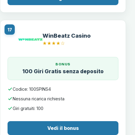
17
WinBeatz Casino
★★★★☆
BONUS
100 Giri Gratis senza deposito
Codice: 100SPINS4
Nessuna ricarica richiesta
Giri gratuiti: 100
Vedi il bonus