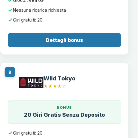
Gioco: Area 69
Nessuna ricarica richiesta
Giri gratuiti: 20
Dettagli bonus
9
Wild Tokyo
★★★★☆
BONUS
20 Giri Gratis Senza Deposito
Giri gratuiti: 20