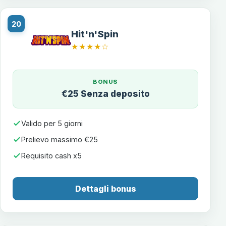
20
Hit'n'Spin
★★★★☆
BONUS
€25 Senza deposito
Valido per 5 giorni
Prelievo massimo €25
Requisito cash x5
Dettagli bonus