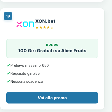
19
XON.bet
★★★★☆
BONUS
100 Giri Gratuiti su Alien Fruits
Prelievo massimo €50
Requisito giri x55
Nessuna scadenza
Vai alla promo