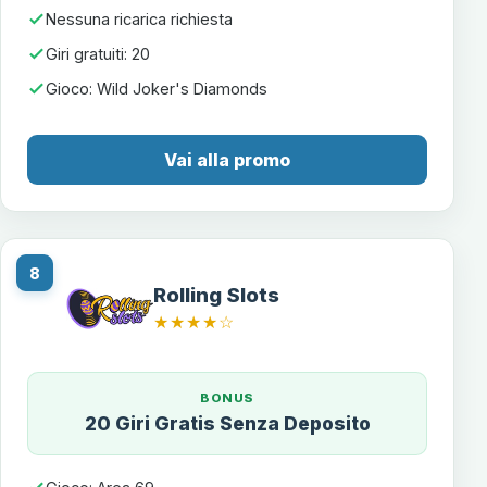
Nessuna ricarica richiesta
Giri gratuiti: 20
Gioco: Wild Joker's Diamonds
Vai alla promo
8
Rolling Slots
★★★★☆
BONUS
20 Giri Gratis Senza Deposito