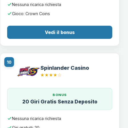
Nessuna ricarica richiesta
Gioco: Crown Coins
Vedi il bonus
10
Spinlander Casino
★★★★☆
BONUS
20 Giri Gratis Senza Deposito
Nessuna ricarica richiesta
Giri gratuiti: 20