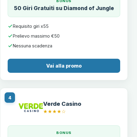
BONUS
50 Giri Gratuiti su Diamond of Jungle
Requisito giri x55
Prelievo massimo €50
Nessuna scadenza
Vai alla promo
4
Verde Casino
★★★★☆
BONUS