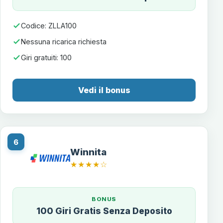
Codice: ZLLA100
Nessuna ricarica richiesta
Giri gratuiti: 100
Vedi il bonus
6
Winnita
★★★★☆
BONUS
100 Giri Gratis Senza Deposito