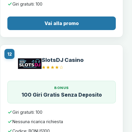
Giri gratuiti: 100
Vai alla promo
12
SlotsDJ Casino
★★★★☆
BONUS
100 Giri Gratis Senza Deposito
Giri gratuiti: 100
Nessuna ricarica richiesta
Codice: BONUS100