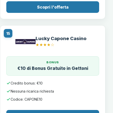
Scopri l'offerta
15
Lucky Capone Casino
★★★★☆
BONUS
€10 di Bonus Gratuito in Gettoni
Credito bonus: €10
Nessuna ricarica richiesta
Codice: CAPONE10