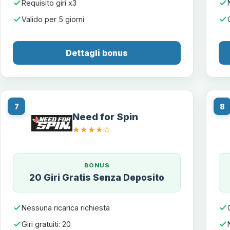
Requisito giri x3
Valido per 5 giorni
Dettagli bonus
7
8
Need for Spin
★★★★☆
BONUS
20 Giri Gratis Senza Deposito
Nessuna ricarica richiesta
Giri gratuiti: 20