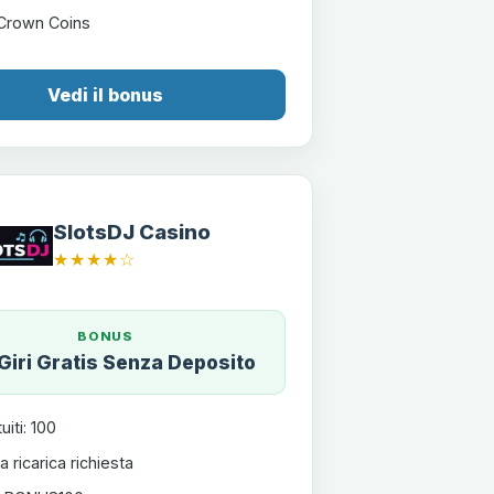
 Crown Coins
Vedi il bonus
SlotsDJ Casino
★★★★☆
BONUS
Giri Gratis Senza Deposito
uiti: 100
 ricarica richiesta