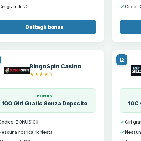
Giri gratuiti: 20
Gioco:
Dettagli bonus
12
RingoSpin Casino
★★★★☆
BONUS
100 Giri Gratis Senza Deposito
100 
Codice: BONUS100
Giri grat
Nessuna ricarica richiesta
Nessuna