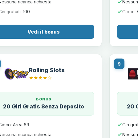
Nessuna ricarica richiesta
Nessuna
Giri gratuiti: 100
Gioco: 
Vedi il bonus
9
Rolling Slots
★★★★☆
BONUS
20 Giri Gratis Senza Deposito
20 
Gioco: Area 69
Giri grat
Nessuna ricarica richiesta
Nessuna