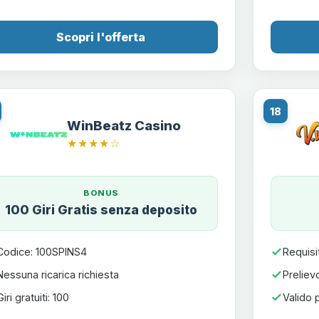
Scopri l'offerta
18
WinBeatz Casino
★★★★☆
BONUS
100 Giri Gratis senza deposito
Codice: 100SPINS4
Requisi
Nessuna ricarica richiesta
Prelie
Giri gratuiti: 100
Valido 