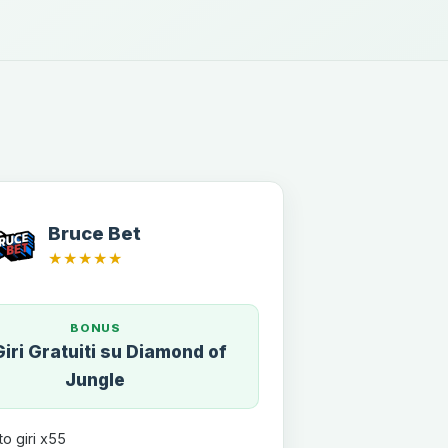
Bruce Bet
★★★★★
BONUS
iri Gratuiti su Diamond of
Jungle
to giri x55