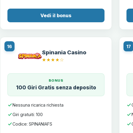
Vedi il bonus
16
17
Spinania Casino
★★★★☆
BONUS
100 Giri Gratis senza deposito
Nessuna ricarica richiesta
Giri gratuiti: 100
Codice: SPINANIAFS