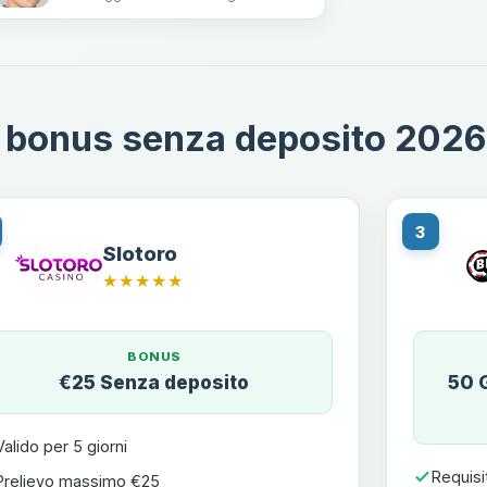
a bonus senza deposito 2026
3
Slotoro
★★★★★
BONUS
€25 Senza deposito
50 G
Valido per 5 giorni
Requisi
Prelievo massimo €25