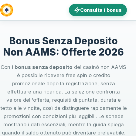
Consulta i bonus
Bonus Senza Deposito
Non AAMS: Offerte 2026
Con i
bonus senza deposito
dei casinò non AAMS
è possibile ricevere free spin o credito
promozionale dopo la registrazione, senza
effettuare una ricarica. La selezione confronta
valore dell'offerta, requisiti di puntata, durata e
tetto alle vincite, così da distinguere rapidamente le
promozioni con condizioni più leggibili. Le schede
mostrano i dati essenziali, mentre la guida spiega
quando il saldo ottenuto può diventare prelevabile.