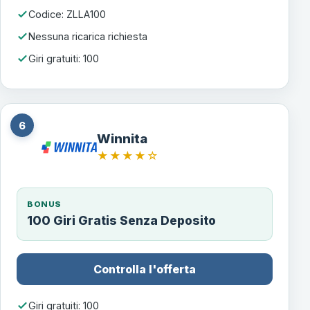
Codice: ZLLA100
Nessuna ricarica richiesta
Giri gratuiti: 100
6
Winnita
★★★★☆
BONUS
100 Giri Gratis Senza Deposito
Controlla l'offerta
Giri gratuiti: 100