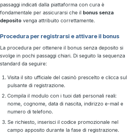
passaggi indicati dalla piattaforma con cura è
fondamentale per assicurarsi che il
bonus senza
deposito
venga attribuito correttamente.
Procedura per registrarsi e attivare il bonus
La procedura per ottenere il bonus senza deposito si
svolge in pochi passaggi chiari. Di seguito la sequenza
standard da seguire:
Visita il sito ufficiale del casinò prescelto e clicca sul
pulsante di registrazione.
Compila il modulo con i tuoi dati personali reali:
nome, cognome, data di nascita, indirizzo e-mail e
numero di telefono.
Se richiesto, inserisci il codice promozionale nel
campo apposito durante la fase di registrazione.