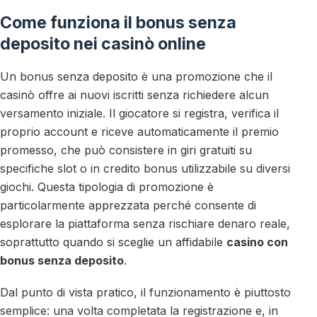
Come funziona il bonus senza
deposito nei casinò online
Un bonus senza deposito è una promozione che il
casinò offre ai nuovi iscritti senza richiedere alcun
versamento iniziale. Il giocatore si registra, verifica il
proprio account e riceve automaticamente il premio
promesso, che può consistere in giri gratuiti su
specifiche slot o in credito bonus utilizzabile su diversi
giochi. Questa tipologia di promozione è
particolarmente apprezzata perché consente di
esplorare la piattaforma senza rischiare denaro reale,
soprattutto quando si sceglie un affidabile
casino con
bonus senza deposito
.
Dal punto di vista pratico, il funzionamento è piuttosto
semplice: una volta completata la registrazione e, in