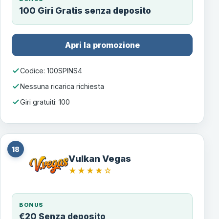
100 Giri Gratis senza deposito
Apri la promozione
Codice: 100SPINS4
Nessuna ricarica richiesta
Giri gratuiti: 100
18
Vulkan Vegas
★★★★☆
BONUS
€20 Senza deposito