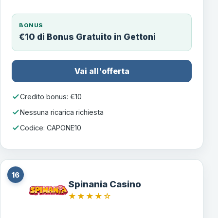
BONUS
€10 di Bonus Gratuito in Gettoni
Vai all'offerta
Credito bonus: €10
Nessuna ricarica richiesta
Codice: CAPONE10
16
Spinania Casino
★★★★☆