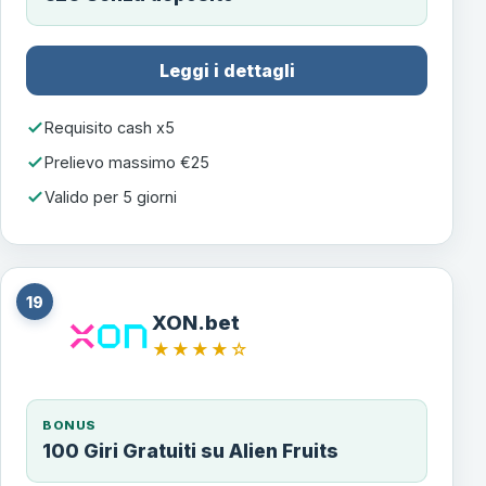
Leggi i dettagli
Requisito cash x5
Prelievo massimo €25
Valido per 5 giorni
19
XON.bet
★★★★☆
BONUS
100 Giri Gratuiti su Alien Fruits