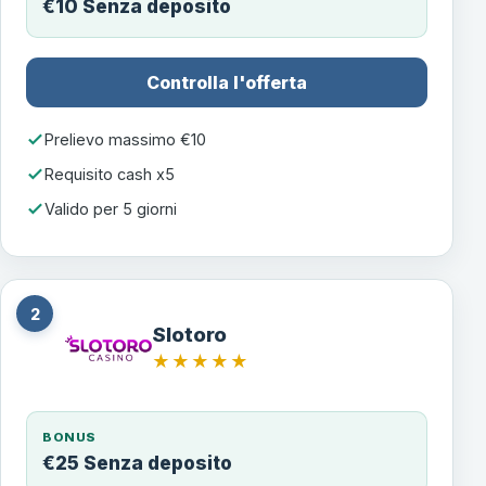
€10 Senza deposito
Controlla l'offerta
Prelievo massimo €10
Requisito cash x5
Valido per 5 giorni
2
Slotoro
★★★★★
BONUS
€25 Senza deposito