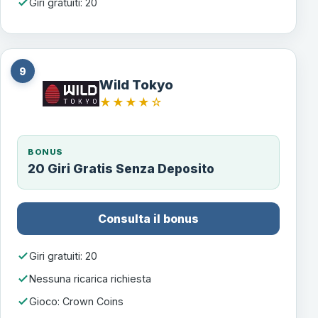
Giri gratuiti: 20
9
Wild Tokyo
★★★★☆
BONUS
20 Giri Gratis Senza Deposito
Consulta il bonus
Giri gratuiti: 20
Nessuna ricarica richiesta
Gioco: Crown Coins