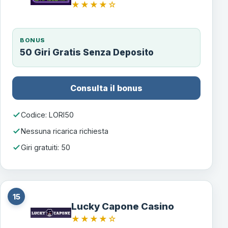
★★★★☆
BONUS
50 Giri Gratis Senza Deposito
Consulta il bonus
Codice: LORI50
Nessuna ricarica richiesta
Giri gratuiti: 50
15
Lucky Capone Casino
★★★★☆