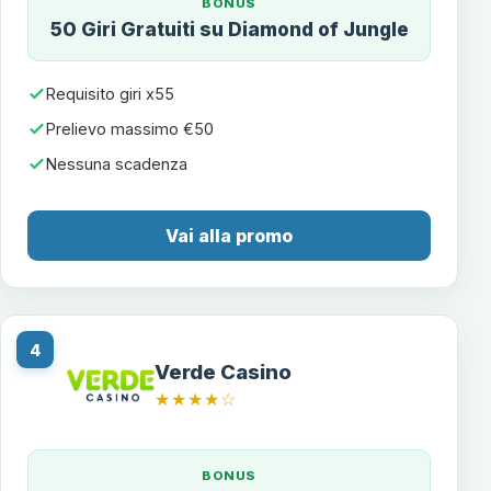
BONUS
50 Giri Gratuiti su Diamond of Jungle
Requisito giri x55
Prelievo massimo €50
Nessuna scadenza
Vai alla promo
4
Verde Casino
★★★★☆
BONUS