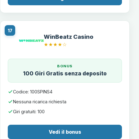
17
WinBeatz Casino
★★★★☆
BONUS
100 Giri Gratis senza deposito
Codice: 100SPINS4
Nessuna ricarica richiesta
Giri gratuiti: 100
Vedi il bonus