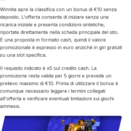
Winnita apre la classifica con un bonus di €10 senza
deposito. L'offerta consente di iniziare senza una
ricarica iniziale e presenta condizioni sintetiche,
riportate direttamente nella scheda principale del sito.
È una proposta in formato cash, quindi il valore
promozionale è espresso in euro anziché in giri gratuiti
su una slot specifica.
Il requisito indicato è x5 sul credito cash. La
promozione resta valida per 5 giorni e prevede un
prelievo massimo di €10. Prima di utilizzare il bonus è
comunque necessario leggere i termini collegati
all'offerta e verificare eventuali limitazioni sui giochi
ammessi.