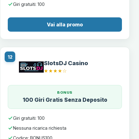
Giri gratuiti: 100
Vai alla promo
12
SlotsDJ Casino
★★★★☆
BONUS
100 Giri Gratis Senza Deposito
Giri gratuiti: 100
Nessuna ricarica richiesta
Codice: BONUS100