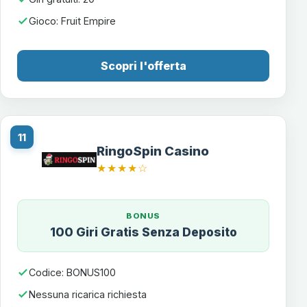
Gioco: Fruit Empire
Scopri l'offerta
11
RingoSpin Casino
★★★★☆
BONUS
100 Giri Gratis Senza Deposito
Codice: BONUS100
Nessuna ricarica richiesta