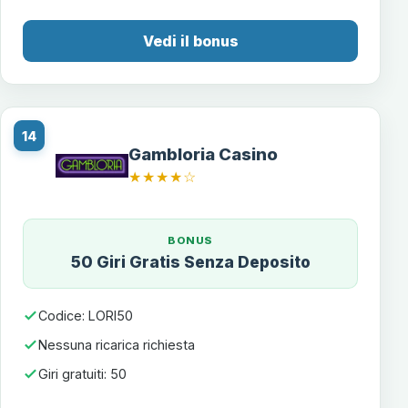
Vedi il bonus
14
Gambloria Casino
★★★★☆
BONUS
50 Giri Gratis Senza Deposito
Codice: LORI50
Nessuna ricarica richiesta
Giri gratuiti: 50