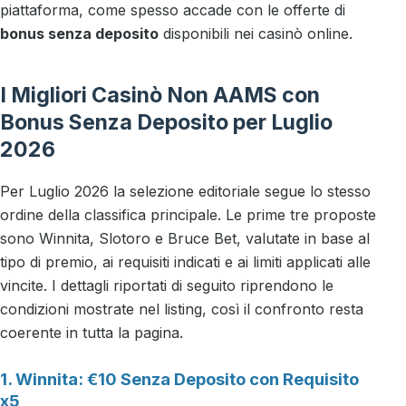
piattaforma, come spesso accade con le offerte di
bonus senza deposito
disponibili nei casinò online.
I Migliori Casinò Non AAMS con
Bonus Senza Deposito per Luglio
2026
Per Luglio 2026 la selezione editoriale segue lo stesso
ordine della classifica principale. Le prime tre proposte
sono Winnita, Slotoro e Bruce Bet, valutate in base al
tipo di premio, ai requisiti indicati e ai limiti applicati alle
vincite. I dettagli riportati di seguito riprendono le
condizioni mostrate nel listing, così il confronto resta
coerente in tutta la pagina.
1. Winnita: €10 Senza Deposito con Requisito
x5