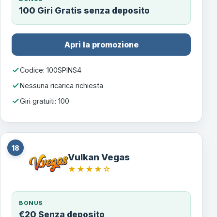
100 Giri Gratis senza deposito
Apri la promozione
Codice: 100SPINS4
Nessuna ricarica richiesta
Giri gratuiti: 100
18
Vulkan Vegas
★★★★☆
BONUS
€20 Senza deposito