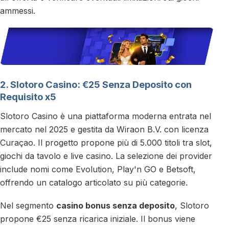
ammessi.
2. Slotoro Casino: €25 Senza Deposito con
Requisito x5
Slotoro Casino è una piattaforma moderna entrata nel
mercato nel 2025 e gestita da Wiraon B.V. con licenza
Curaçao. Il progetto propone più di 5.000 titoli tra slot,
giochi da tavolo e live casino. La selezione dei provider
include nomi come Evolution, Play'n GO e Betsoft,
offrendo un catalogo articolato su più categorie.
Nel segmento
casino bonus senza deposito
, Slotoro
propone €25 senza ricarica iniziale. Il bonus viene