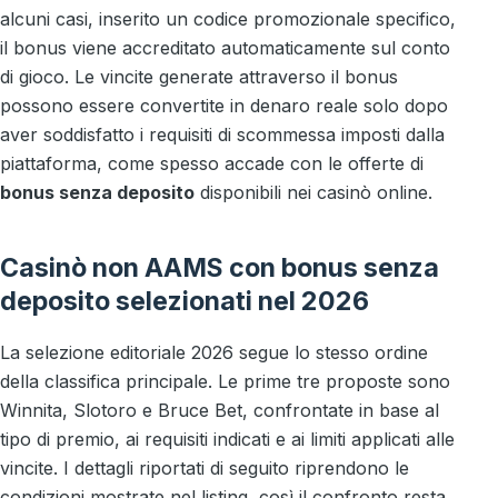
alcuni casi, inserito un codice promozionale specifico,
il bonus viene accreditato automaticamente sul conto
di gioco. Le vincite generate attraverso il bonus
possono essere convertite in denaro reale solo dopo
aver soddisfatto i requisiti di scommessa imposti dalla
piattaforma, come spesso accade con le offerte di
bonus senza deposito
disponibili nei casinò online.
Casinò non AAMS con bonus senza
deposito selezionati nel 2026
La selezione editoriale 2026 segue lo stesso ordine
della classifica principale. Le prime tre proposte sono
Winnita, Slotoro e Bruce Bet, confrontate in base al
tipo di premio, ai requisiti indicati e ai limiti applicati alle
vincite. I dettagli riportati di seguito riprendono le
condizioni mostrate nel listing, così il confronto resta