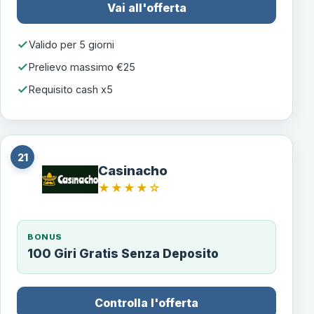
Vai all'offerta
Valido per 5 giorni
Prelievo massimo €25
Requisito cash x5
21
Casinacho
★★★★☆
BONUS
100 Giri Gratis Senza Deposito
Controlla l'offerta