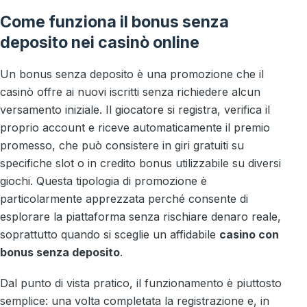
Come funziona il bonus senza
deposito nei casinò online
Un bonus senza deposito è una promozione che il
casinò offre ai nuovi iscritti senza richiedere alcun
versamento iniziale. Il giocatore si registra, verifica il
proprio account e riceve automaticamente il premio
promesso, che può consistere in giri gratuiti su
specifiche slot o in credito bonus utilizzabile su diversi
giochi. Questa tipologia di promozione è
particolarmente apprezzata perché consente di
esplorare la piattaforma senza rischiare denaro reale,
soprattutto quando si sceglie un affidabile
casino con
bonus senza deposito
.
Dal punto di vista pratico, il funzionamento è piuttosto
semplice: una volta completata la registrazione e, in