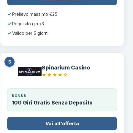
Prelievo massimo €25
Requisito giri x3
Valido per 5 giorni
5
Spinarium Casino
★★★★☆
BONUS
100 Giri Gratis Senza Deposito
Vai all'offerta