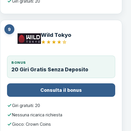
Giri gratuiti: 20
9
Wild Tokyo
★★★★☆
BONUS
20 Giri Gratis Senza Deposito
Consulta il bonus
Giri gratuiti: 20
Nessuna ricarica richiesta
Gioco: Crown Coins