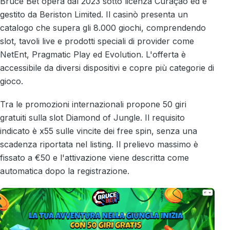
Bruce Bet opera dal 2023 sotto licenza Curaçao ed è
gestito da Beriston Limited. Il casinò presenta un
catalogo che supera gli 8.000 giochi, comprendendo
slot, tavoli live e prodotti speciali di provider come
NetEnt, Pragmatic Play ed Evolution. L'offerta è
accessibile da diversi dispositivi e copre più categorie di
gioco.
Tra le promozioni internazionali propone 50 giri
gratuiti sulla slot Diamond of Jungle. Il requisito
indicato è x55 sulle vincite dei free spin, senza una
scadenza riportata nel listing. Il prelievo massimo è
fissato a €50 e l'attivazione viene descritta come
automatica dopo la registrazione.