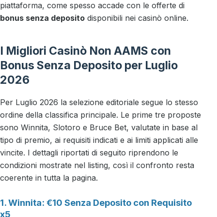
piattaforma, come spesso accade con le offerte di
bonus senza deposito
disponibili nei casinò online.
I Migliori Casinò Non AAMS con
Bonus Senza Deposito per Luglio
2026
Per Luglio 2026 la selezione editoriale segue lo stesso
ordine della classifica principale. Le prime tre proposte
sono Winnita, Slotoro e Bruce Bet, valutate in base al
tipo di premio, ai requisiti indicati e ai limiti applicati alle
vincite. I dettagli riportati di seguito riprendono le
condizioni mostrate nel listing, così il confronto resta
coerente in tutta la pagina.
1. Winnita: €10 Senza Deposito con Requisito
x5