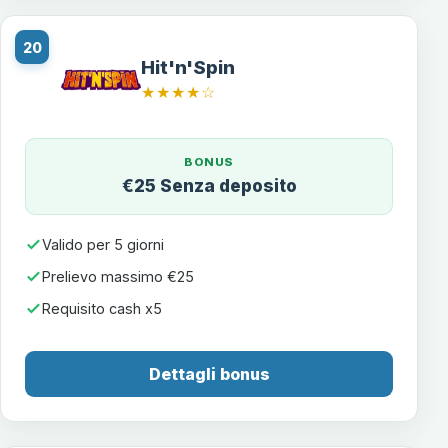
20
Hit'n'Spin
★★★★☆
BONUS
€25 Senza deposito
Valido per 5 giorni
Prelievo massimo €25
Requisito cash x5
Dettagli bonus