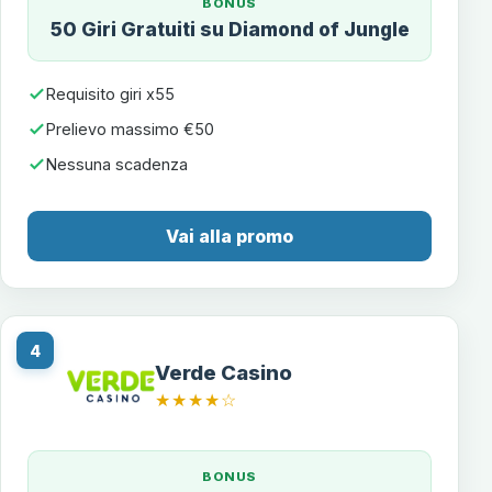
BONUS
50 Giri Gratuiti su Diamond of Jungle
Requisito giri x55
Prelievo massimo €50
Nessuna scadenza
Vai alla promo
4
Verde Casino
★★★★☆
BONUS