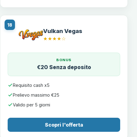
18
Vulkan Vegas
★★★★☆
BONUS
€20 Senza deposito
Requisito cash x5
Prelievo massimo €25
Valido per 5 giorni
Scopri l'offerta