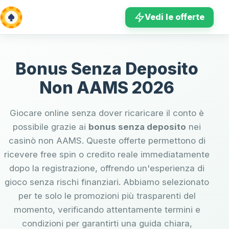
Vedi le offerte
Bonus Senza Deposito
Non AAMS 2026
Giocare online senza dover ricaricare il conto è
possibile grazie ai
bonus senza deposito
nei
casinò non AAMS. Queste offerte permettono di
ricevere free spin o credito reale immediatamente
dopo la registrazione, offrendo un'esperienza di
gioco senza rischi finanziari. Abbiamo selezionato
per te solo le promozioni più trasparenti del
momento, verificando attentamente termini e
condizioni per garantirti una guida chiara,