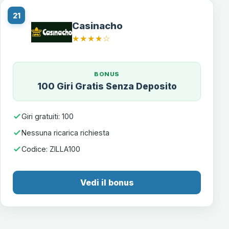
21
Casinacho
★★★★☆
BONUS
100 Giri Gratis Senza Deposito
Giri gratuiti: 100
Nessuna ricarica richiesta
Codice: ZILLA100
Vedi il bonus