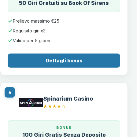
50 Giri Gratuiti su Book Of Sirens
Prelievo massimo €25
Requisito giri x3
Valido per 5 giorni
Dettagli bonus
5
Spinarium Casino
★★★★☆
BONUS
100 Giri Gratis Senza Deposito