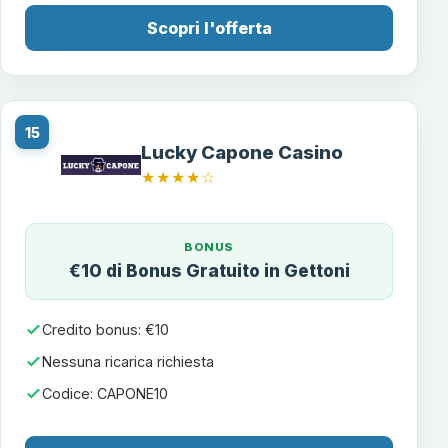
Scopri l'offerta
15
Lucky Capone Casino
★★★★☆
BONUS
€10 di Bonus Gratuito in Gettoni
Credito bonus: €10
Nessuna ricarica richiesta
Codice: CAPONE10