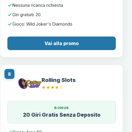
Nessuna ricarica richiesta
Giri gratuiti: 20
Gioco: Wild Joker's Diamonds
Vai alla promo
8
Rolling Slots
★★★★☆
BONUS
20 Giri Gratis Senza Deposito