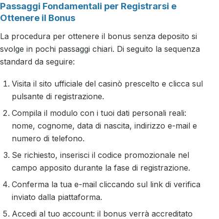
Passaggi Fondamentali per Registrarsi e
Ottenere il Bonus
La procedura per ottenere il bonus senza deposito si
svolge in pochi passaggi chiari. Di seguito la sequenza
standard da seguire:
Visita il sito ufficiale del casinò prescelto e clicca sul
pulsante di registrazione.
Compila il modulo con i tuoi dati personali reali:
nome, cognome, data di nascita, indirizzo e-mail e
numero di telefono.
Se richiesto, inserisci il codice promozionale nel
campo apposito durante la fase di registrazione.
Conferma la tua e-mail cliccando sul link di verifica
inviato dalla piattaforma.
Accedi al tuo account: il bonus verrà accreditato