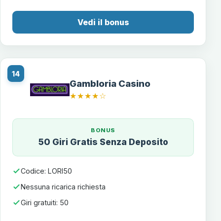
Vedi il bonus
14
Gambloria Casino
★★★★☆
BONUS
50 Giri Gratis Senza Deposito
Codice: LORI50
Nessuna ricarica richiesta
Giri gratuiti: 50