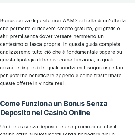
Bonus senza deposito non AAMS si tratta di un'offerta
che permette di ricevere credito gratuito, giri gratis o
altri premi senza dover versare nemmeno un
centesimo di tasca propria. In questa guida completa
analizzeremo tutto ciò che è fondamentale sapere su
questa tipologia di bonus: come funziona, in quali
casinò è disponibile, quali condizioni bisogna rispettare
per poterne beneficiare appieno e come trasformare
queste offerte in vincite reali.
Come Funziona un Bonus Senza
Deposito nei Casinò Online
Un bonus senza deposito è una promozione che il
casinò offre ai nuovi iscritti senza richiedere alcun