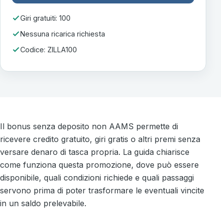
Giri gratuiti: 100
Nessuna ricarica richiesta
Codice: ZILLA100
Il bonus senza deposito non AAMS permette di
ricevere credito gratuito, giri gratis o altri premi senza
versare denaro di tasca propria. La guida chiarisce
come funziona questa promozione, dove può essere
disponibile, quali condizioni richiede e quali passaggi
servono prima di poter trasformare le eventuali vincite
in un saldo prelevabile.