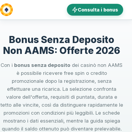
Consulta i bonus
Bonus Senza Deposito
Non AAMS: Offerte 2026
Con i
bonus senza deposito
dei casinò non AAMS
è possibile ricevere free spin o credito
promozionale dopo la registrazione, senza
effettuare una ricarica. La selezione confronta
valore dell'offerta, requisiti di puntata, durata e
tetto alle vincite, così da distinguere rapidamente le
promozioni con condizioni più leggibili. Le schede
mostrano i dati essenziali, mentre la guida spiega
quando il saldo ottenuto può diventare prelevabile.