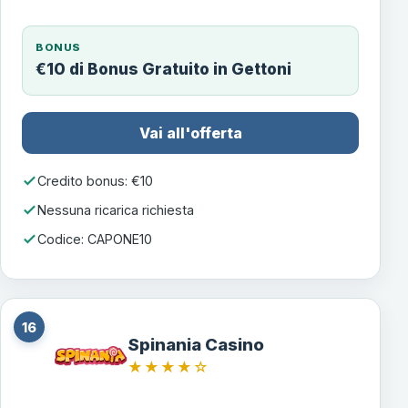
BONUS
€10 di Bonus Gratuito in Gettoni
Vai all'offerta
Credito bonus: €10
Nessuna ricarica richiesta
Codice: CAPONE10
16
Spinania Casino
★★★★☆