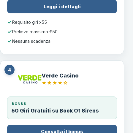
Leggi i dettagli
Requisito giri x55
Prelievo massimo €50
Nessuna scadenza
4
Verde Casino
★★★★☆
BONUS
50 Giri Gratuiti su Book Of Sirens
Consulta il bonus