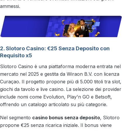
ammessi.
2. Slotoro Casino: €25 Senza Deposito con
Requisito x5
Slotoro Casino è una piattaforma moderna entrata nel
mercato nel 2025 e gestita da Wiraon B.V. con licenza
Curaçao. Il progetto propone più di 5.000 titoli tra slot,
giochi da tavolo e live casino. La selezione dei provider
include nomi come Evolution, Play'n GO e Betsoft,
offrendo un catalogo articolato su più categorie.
Nel segmento
casino bonus senza deposito
, Slotoro
propone €25 senza ricarica iniziale. Il bonus viene