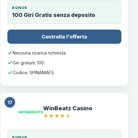
BONUS
100 Giri Gratis senza deposito
Controlla l'offerta
Nessuna ricarica richiesta
Giri gratuiti: 100
Codice: SPINANIAFS
17
WinBeatz Casino
★★★★☆
BONUS