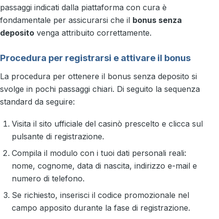
passaggi indicati dalla piattaforma con cura è
fondamentale per assicurarsi che il
bonus senza
deposito
venga attribuito correttamente.
Procedura per registrarsi e attivare il bonus
La procedura per ottenere il bonus senza deposito si
svolge in pochi passaggi chiari. Di seguito la sequenza
standard da seguire:
Visita il sito ufficiale del casinò prescelto e clicca sul
pulsante di registrazione.
Compila il modulo con i tuoi dati personali reali:
nome, cognome, data di nascita, indirizzo e-mail e
numero di telefono.
Se richiesto, inserisci il codice promozionale nel
campo apposito durante la fase di registrazione.