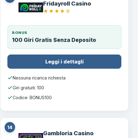
Fridayroll Casino
★★★★☆
BONUS
100 Giri Gratis Senza Deposito
Leggi i dettagli
Nessuna ricarica richiesta
Giri gratuiti: 100
Codice: BONUS100
14
Gambloria Casino