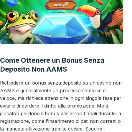
Come Ottenere un Bonus Senza
Deposito Non AAMS
Richiedere un bonus senza deposito su un casinò non
AAMS è generalmente un processo semplice e
veloce, ma richiede attenzione in ogni singola fase per
evitare di perdere il diritto alla promozione. Molti
giocatori perdono il bonus per errori banali durante la
registrazione, come l'inserimento di dati non corretti o
la mancata attivazione tramite codice. Seguire i