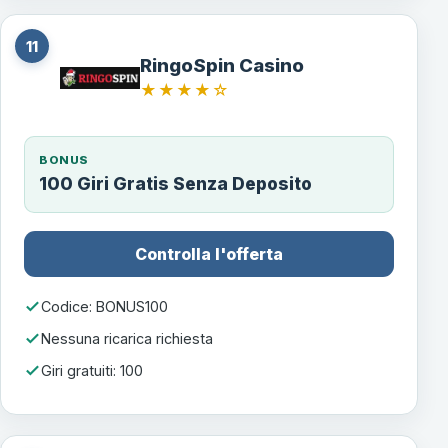
11
RingoSpin Casino
★★★★☆
BONUS
100 Giri Gratis Senza Deposito
Controlla l'offerta
Codice: BONUS100
Nessuna ricarica richiesta
Giri gratuiti: 100