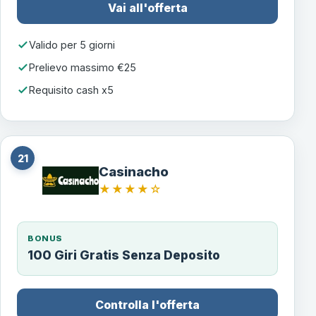
Vai all'offerta
Valido per 5 giorni
Prelievo massimo €25
Requisito cash x5
21
Casinacho
★★★★☆
BONUS
100 Giri Gratis Senza Deposito
Controlla l'offerta