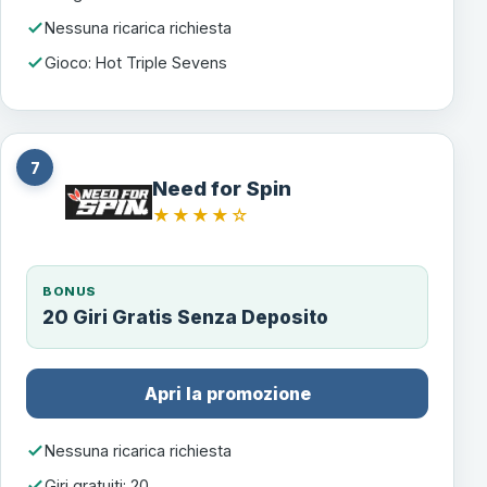
Nessuna ricarica richiesta
Gioco: Hot Triple Sevens
7
Need for Spin
★★★★☆
BONUS
20 Giri Gratis Senza Deposito
Apri la promozione
Nessuna ricarica richiesta
Giri gratuiti: 20