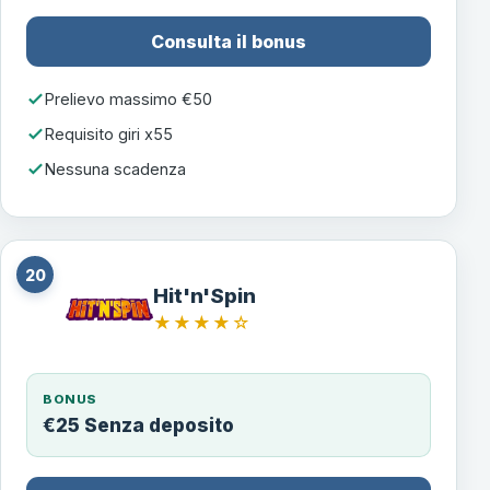
Consulta il bonus
Prelievo massimo €50
Requisito giri x55
Nessuna scadenza
20
Hit'n'Spin
★★★★☆
BONUS
€25 Senza deposito