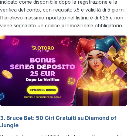
indicato come disponibile dopo la registrazione e la
verifica del conto, con requisito x5 e validità di 5 giorni.
Il prelievo massimo riportato nel listing è di €25 e non
viene segnalato un codice promozionale obbligatorio.
3. Bruce Bet: 50 Giri Gratuiti su Diamond of
Jungle