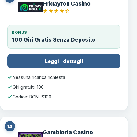
Fridayroll Casino
★★★★☆
BONUS
100 Giri Gratis Senza Deposito
Leggi i dettagli
Nessuna ricarica richiesta
Giri gratuiti: 100
Codice: BONUS100
14
Gambloria Casino