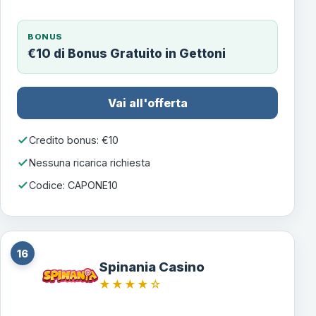
BONUS
€10 di Bonus Gratuito in Gettoni
Vai all'offerta
Credito bonus: €10
Nessuna ricarica richiesta
Codice: CAPONE10
16
Spinania Casino
★★★★☆