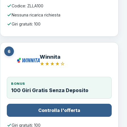
Codice: ZLLA100
Nessuna ricarica richiesta
Giri gratuiti: 100
6
Winnita
★★★★☆
BONUS
100 Giri Gratis Senza Deposito
Controlla l'offerta
Giri gratuiti: 100