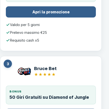
Apri la promozione
Valido per 5 giorni
Prelievo massimo €25
Requisito cash x5
3
Bruce Bet
★★★★★
BONUS
50 Giri Gratuiti su Diamond of Jungle