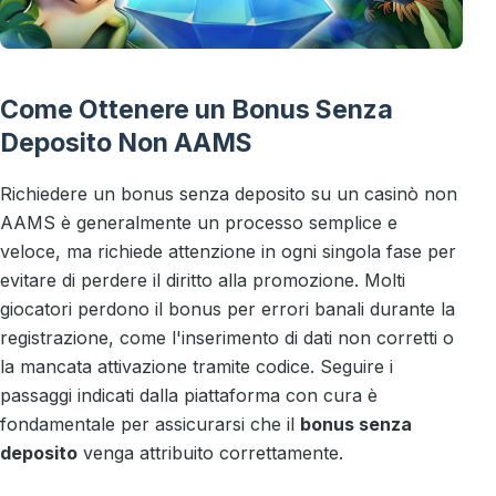
Come Ottenere un Bonus Senza
Deposito Non AAMS
Richiedere un bonus senza deposito su un casinò non
AAMS è generalmente un processo semplice e
veloce, ma richiede attenzione in ogni singola fase per
evitare di perdere il diritto alla promozione. Molti
giocatori perdono il bonus per errori banali durante la
registrazione, come l'inserimento di dati non corretti o
la mancata attivazione tramite codice. Seguire i
passaggi indicati dalla piattaforma con cura è
fondamentale per assicurarsi che il
bonus senza
deposito
venga attribuito correttamente.