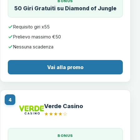
BONUS
50 Giri Gratuiti su Diamond of Jungle
Requisito giri x55
Prelievo massimo €50
Nessuna scadenza
Vai alla promo
4
Verde Casino
★★★★☆
BONUS