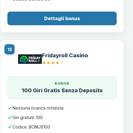
Dettagli bonus
13
Fridayroll Casino
★★★★☆
BONUS
100 Giri Gratis Senza Deposito
Nessuna ricarica richiesta
Giri gratuiti: 100
Codice: BONUS100