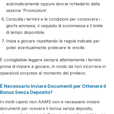
automaticamente oppure dovrai richiederlo dalla
sezione 'Promozioni'.
Consulta i termini e le condizioni per conoscere i
giochi ammessi, il requisito di scommessa e il limite
di tempo disponibile.
Inizia a giocare rispettando le regole indicate per
poter eventualmente prelevare le vincite.
È consigliabile leggere sempre attentamente i termini
prima di iniziare a giocare, in modo da non incorrere in
spiacevoli sorprese al momento del prelievo.
È Necessario Inviare Documenti per Ottenere il
Bonus Senza Deposito?
In molti casinò non AAMS non è necessario inviare
documenti per ricevere il bonus senza deposito,