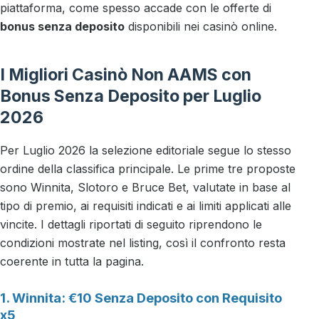
piattaforma, come spesso accade con le offerte di
bonus senza deposito
disponibili nei casinò online.
I Migliori Casinò Non AAMS con
Bonus Senza Deposito per Luglio
2026
Per Luglio 2026 la selezione editoriale segue lo stesso
ordine della classifica principale. Le prime tre proposte
sono Winnita, Slotoro e Bruce Bet, valutate in base al
tipo di premio, ai requisiti indicati e ai limiti applicati alle
vincite. I dettagli riportati di seguito riprendono le
condizioni mostrate nel listing, così il confronto resta
coerente in tutta la pagina.
1. Winnita: €10 Senza Deposito con Requisito
x5