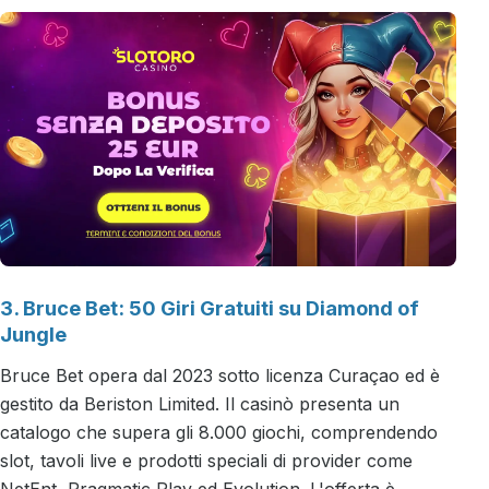
3. Bruce Bet: 50 Giri Gratuiti su Diamond of
Jungle
Bruce Bet opera dal 2023 sotto licenza Curaçao ed è
gestito da Beriston Limited. Il casinò presenta un
catalogo che supera gli 8.000 giochi, comprendendo
slot, tavoli live e prodotti speciali di provider come
NetEnt, Pragmatic Play ed Evolution. L'offerta è