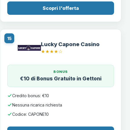
Scopri l'offerta
15
Lucky Capone Casino
★★★★☆
BONUS
€10 di Bonus Gratuito in Gettoni
Credito bonus: €10
Nessuna ricarica richiesta
Codice: CAPONE10