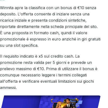
Winnita apre la classifica con un bonus di €10 senza
deposito. L'offerta consente di iniziare senza una
ricarica iniziale e presenta condizioni sintetiche,
riportate direttamente nella scheda principale del sito.
È una proposta in formato cash, quindi il valore
promozionale è espresso in euro anziché in giri gratuiti
su una slot specifica.
Il requisito indicato è x5 sul credito cash. La
promozione resta valida per 5 giorni e prevede un
prelievo massimo di €10. Prima di utilizzare il bonus è
comunque necessario leggere i termini collegati
all'offerta e verificare eventuali limitazioni sui giochi
ammessi.