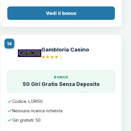
Vedi il bonus
14
Gambloria Casino
★★★★☆
BONUS
50 Giri Gratis Senza Deposito
Codice: LORI50
Nessuna ricarica richiesta
Giri gratuiti: 50