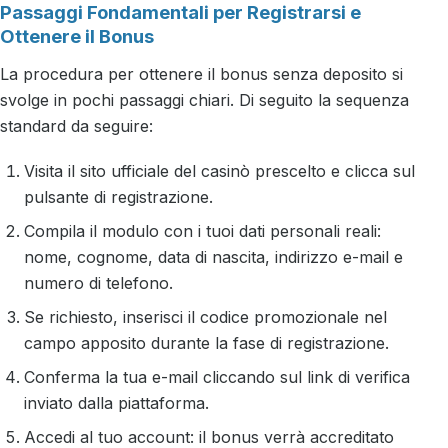
Passaggi Fondamentali per Registrarsi e
Ottenere il Bonus
La procedura per ottenere il bonus senza deposito si
svolge in pochi passaggi chiari. Di seguito la sequenza
standard da seguire:
Visita il sito ufficiale del casinò prescelto e clicca sul
pulsante di registrazione.
Compila il modulo con i tuoi dati personali reali:
nome, cognome, data di nascita, indirizzo e-mail e
numero di telefono.
Se richiesto, inserisci il codice promozionale nel
campo apposito durante la fase di registrazione.
Conferma la tua e-mail cliccando sul link di verifica
inviato dalla piattaforma.
Accedi al tuo account: il bonus verrà accreditato