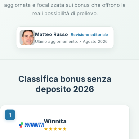
aggiornata e focalizzata sui bonus che offrono le
reali possibilità di prelievo.
Matteo Russo
Revisione editoriale
Ultimo aggiornamento: 7 Agosto 2026
Classifica bonus senza
deposito 2026
1
Winnita
★★★★★