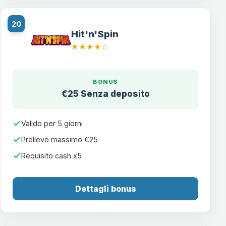
20
Hit'n'Spin
★★★★☆
BONUS
€25 Senza deposito
Valido per 5 giorni
Prelievo massimo €25
Requisito cash x5
Dettagli bonus