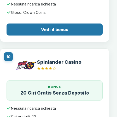
Nessuna ricarica richiesta
Gioco: Crown Coins
Vedi il bonus
10
Spinlander Casino
★★★★☆
BONUS
20 Giri Gratis Senza Deposito
Nessuna ricarica richiesta
Giri gratuiti: 20