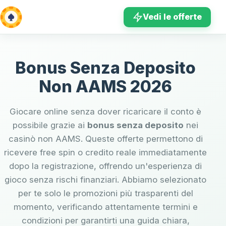
Vedi le offerte
Bonus Senza Deposito
Non AAMS 2026
Giocare online senza dover ricaricare il conto è
possibile grazie ai
bonus senza deposito
nei
casinò non AAMS. Queste offerte permettono di
ricevere free spin o credito reale immediatamente
dopo la registrazione, offrendo un'esperienza di
gioco senza rischi finanziari. Abbiamo selezionato
per te solo le promozioni più trasparenti del
momento, verificando attentamente termini e
condizioni per garantirti una guida chiara,