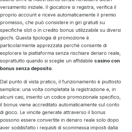
versamento iniziale. Il giocatore si registra, verifica il
proprio account e riceve automaticamente il premio
promesso, che può consistere in giri gratuiti su
specifiche slot o in credito bonus utilizzabile su diversi
giochi. Questa tipologia di promozione è
particolarmente apprezzata perché consente di
esplorare la piattaforma senza rischiare denaro reale,
soprattutto quando si sceglie un affidabile
casino con
bonus senza deposito
.
Dal punto di vista pratico, il funzionamento è piuttosto
semplice: una volta completata la registrazione e, in
alcuni casi, inserito un codice promozionale specifico,
il bonus viene accreditato automaticamente sul conto
di gioco. Le vincite generate attraverso il bonus
possono essere convertite in denaro reale solo dopo
aver soddisfatto i requisiti di scommessa imposti dalla