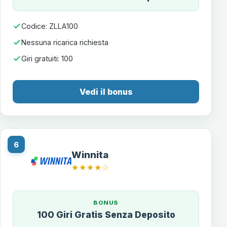
Codice: ZLLA100
Nessuna ricarica richiesta
Giri gratuiti: 100
Vedi il bonus
6
Winnita
★★★★☆
BONUS
100 Giri Gratis Senza Deposito