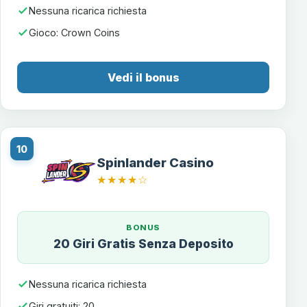
Nessuna ricarica richiesta
Gioco: Crown Coins
Vedi il bonus
10
Spinlander Casino
★★★★☆
BONUS
20 Giri Gratis Senza Deposito
Nessuna ricarica richiesta
Giri gratuiti: 20