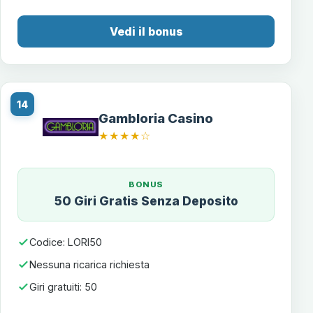
Vedi il bonus
14
Gambloria Casino
★★★★☆
BONUS
50 Giri Gratis Senza Deposito
Codice: LORI50
Nessuna ricarica richiesta
Giri gratuiti: 50