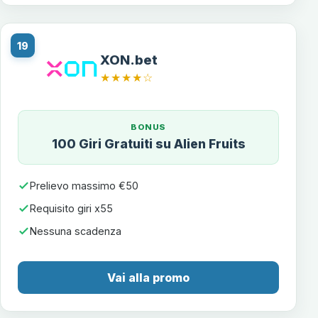
19
XON.bet
★★★★☆
BONUS
100 Giri Gratuiti su Alien Fruits
Prelievo massimo €50
Requisito giri x55
Nessuna scadenza
Vai alla promo