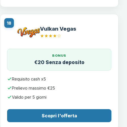
18
Vulkan Vegas
★★★★☆
BONUS
€20 Senza deposito
Requisito cash x5
Prelievo massimo €25
Valido per 5 giorni
Scopri l'offerta