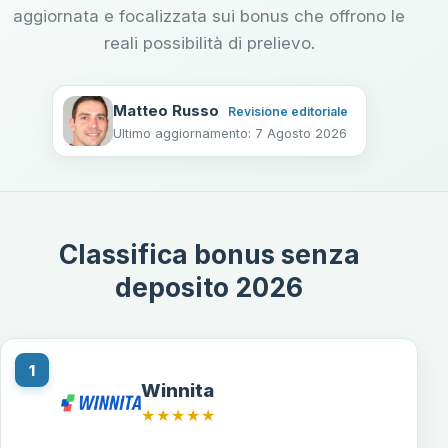
aggiornata e focalizzata sui bonus che offrono le
reali possibilità di prelievo.
Matteo Russo
Revisione editoriale
Ultimo aggiornamento: 7 Agosto 2026
Classifica bonus senza
deposito 2026
1
Winnita
★★★★★