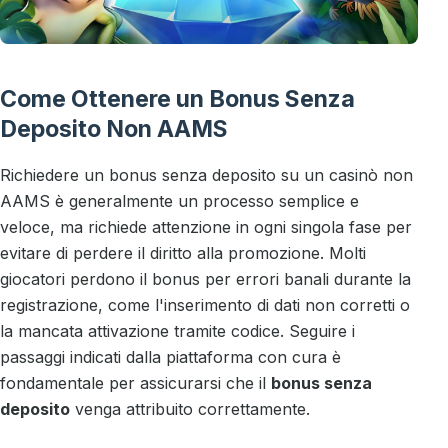
Come Ottenere un Bonus Senza
Deposito Non AAMS
Richiedere un bonus senza deposito su un casinò non
AAMS è generalmente un processo semplice e
veloce, ma richiede attenzione in ogni singola fase per
evitare di perdere il diritto alla promozione. Molti
giocatori perdono il bonus per errori banali durante la
registrazione, come l'inserimento di dati non corretti o
la mancata attivazione tramite codice. Seguire i
passaggi indicati dalla piattaforma con cura è
fondamentale per assicurarsi che il
bonus senza
deposito
venga attribuito correttamente.