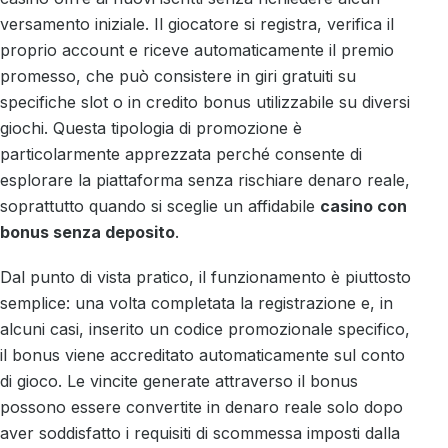
versamento iniziale. Il giocatore si registra, verifica il
proprio account e riceve automaticamente il premio
promesso, che può consistere in giri gratuiti su
specifiche slot o in credito bonus utilizzabile su diversi
giochi. Questa tipologia di promozione è
particolarmente apprezzata perché consente di
esplorare la piattaforma senza rischiare denaro reale,
soprattutto quando si sceglie un affidabile
casino con
bonus senza deposito
.
Dal punto di vista pratico, il funzionamento è piuttosto
semplice: una volta completata la registrazione e, in
alcuni casi, inserito un codice promozionale specifico,
il bonus viene accreditato automaticamente sul conto
di gioco. Le vincite generate attraverso il bonus
possono essere convertite in denaro reale solo dopo
aver soddisfatto i requisiti di scommessa imposti dalla