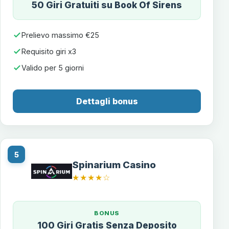
50 Giri Gratuiti su Book Of Sirens
Prelievo massimo €25
Requisito giri x3
Valido per 5 giorni
Dettagli bonus
5
Spinarium Casino
★★★★☆
BONUS
100 Giri Gratis Senza Deposito