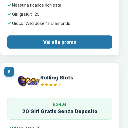
Nessuna ricarica richiesta
Giri gratuiti: 20
Gioco: Wild Joker's Diamonds
Vai alla promo
8
Rolling Slots
★★★★☆
BONUS
20 Giri Gratis Senza Deposito