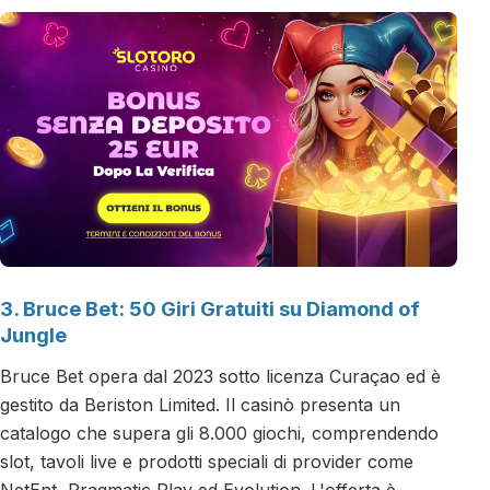
3. Bruce Bet: 50 Giri Gratuiti su Diamond of
Jungle
Bruce Bet opera dal 2023 sotto licenza Curaçao ed è
gestito da Beriston Limited. Il casinò presenta un
catalogo che supera gli 8.000 giochi, comprendendo
slot, tavoli live e prodotti speciali di provider come
NetEnt, Pragmatic Play ed Evolution. L'offerta è