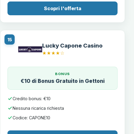
Scopri l'offerta
15
Lucky Capone Casino
★★★★☆
BONUS
€10 di Bonus Gratuito in Gettoni
Credito bonus: €10
Nessuna ricarica richiesta
Codice: CAPONE10