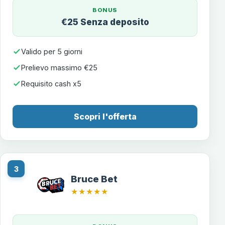
BONUS
€25 Senza deposito
Valido per 5 giorni
Prelievo massimo €25
Requisito cash x5
Scopri l'offerta
3
Bruce Bet
★★★★★