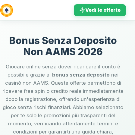
Vedi le offerte
Bonus Senza Deposito
Non AAMS 2026
Giocare online senza dover ricaricare il conto è
possibile grazie ai
bonus senza deposito
nei
casinò non AAMS. Queste offerte permettono di
ricevere free spin o credito reale immediatamente
dopo la registrazione, offrendo un'esperienza di
gioco senza rischi finanziari. Abbiamo selezionato
per te solo le promozioni più trasparenti del
momento, verificando attentamente termini e
condizioni per garantirti una guida chiara,