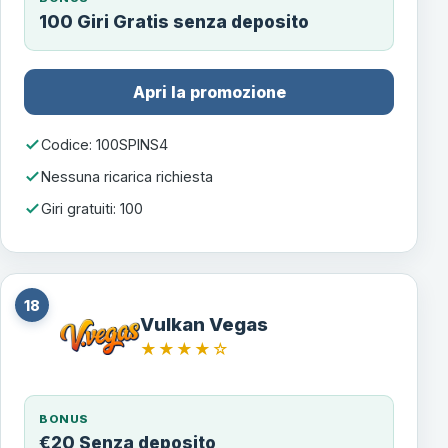
100 Giri Gratis senza deposito
Apri la promozione
Codice: 100SPINS4
Nessuna ricarica richiesta
Giri gratuiti: 100
18
Vulkan Vegas
★★★★☆
BONUS
€20 Senza deposito