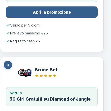
Apri la promozione
Valido per 5 giorni
Prelievo massimo €25
Requisito cash x5
3
Bruce Bet
★★★★★
BONUS
50 Giri Gratuiti su Diamond of Jungle