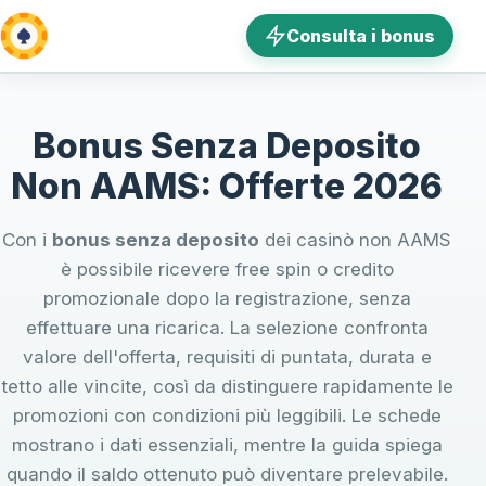
Consulta i bonus
Bonus Senza Deposito
Non AAMS: Offerte 2026
Con i
bonus senza deposito
dei casinò non AAMS
è possibile ricevere free spin o credito
promozionale dopo la registrazione, senza
effettuare una ricarica. La selezione confronta
valore dell'offerta, requisiti di puntata, durata e
tetto alle vincite, così da distinguere rapidamente le
promozioni con condizioni più leggibili. Le schede
mostrano i dati essenziali, mentre la guida spiega
quando il saldo ottenuto può diventare prelevabile.