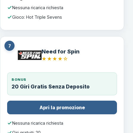
Nessuna ricarica richiesta
Gioco: Hot Triple Sevens
7
Need for Spin
★★★★☆
BONUS
20 Giri Gratis Senza Deposito
Apri la promozione
Nessuna ricarica richiesta
Giri gratuiti: 20