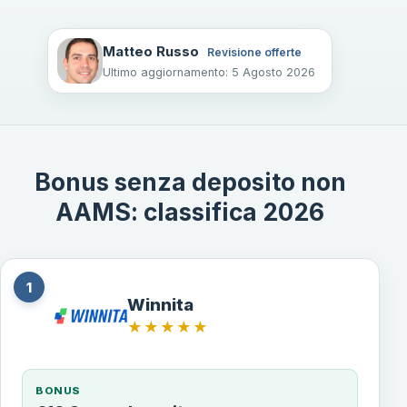
Matteo Russo
Revisione offerte
Ultimo aggiornamento: 5 Agosto 2026
Bonus senza deposito non
AAMS: classifica 2026
1
Winnita
★★★★★
BONUS