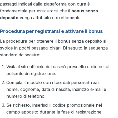
passaggi indicati dalla piattaforma con cura è
fondamentale per assicurarsi che il
bonus senza
deposito
venga attribuito correttamente.
Procedura per registrarsi e attivare il bonus
La procedura per ottenere il bonus senza deposito si
svolge in pochi passaggi chiari. Di seguito la sequenza
standard da seguire:
Visita il sito ufficiale del casinò prescelto e clicca sul
pulsante di registrazione.
Compila il modulo con i tuoi dati personali reali:
nome, cognome, data di nascita, indirizzo e-mail e
numero di telefono.
Se richiesto, inserisci il codice promozionale nel
campo apposito durante la fase di registrazione.