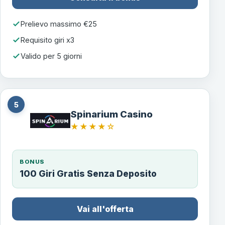
Prelievo massimo €25
Requisito giri x3
Valido per 5 giorni
5
Spinarium Casino
★★★★☆
BONUS
100 Giri Gratis Senza Deposito
Vai all'offerta