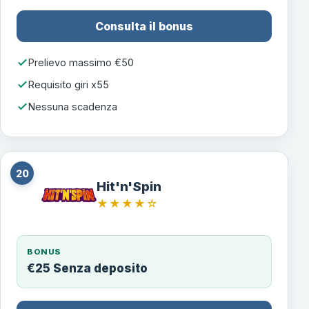
Consulta il bonus
Prelievo massimo €50
Requisito giri x55
Nessuna scadenza
20
Hit'n'Spin
★★★★☆
BONUS
€25 Senza deposito