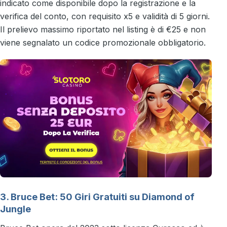
indicato come disponibile dopo la registrazione e la
verifica del conto, con requisito x5 e validità di 5 giorni.
Il prelievo massimo riportato nel listing è di €25 e non
viene segnalato un codice promozionale obbligatorio.
3. Bruce Bet: 50 Giri Gratuiti su Diamond of
Jungle