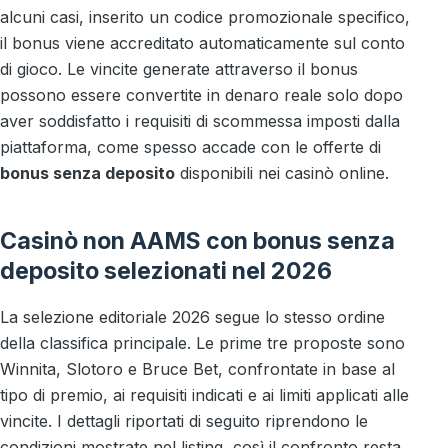
alcuni casi, inserito un codice promozionale specifico,
il bonus viene accreditato automaticamente sul conto
di gioco. Le vincite generate attraverso il bonus
possono essere convertite in denaro reale solo dopo
aver soddisfatto i requisiti di scommessa imposti dalla
piattaforma, come spesso accade con le offerte di
bonus senza deposito
disponibili nei casinò online.
Casinò non AAMS con bonus senza
deposito selezionati nel 2026
La selezione editoriale 2026 segue lo stesso ordine
della classifica principale. Le prime tre proposte sono
Winnita, Slotoro e Bruce Bet, confrontate in base al
tipo di premio, ai requisiti indicati e ai limiti applicati alle
vincite. I dettagli riportati di seguito riprendono le
condizioni mostrate nel listing, così il confronto resta