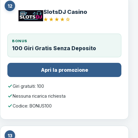
12
SlotsDJ Casino
★★★★☆
BONUS
100 Giri Gratis Senza Deposito
Apri la promozione
Giri gratuiti: 100
Nessuna ricarica richiesta
Codice: BONUS100
13