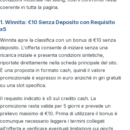
coerente in tutta la pagina.
1. Winnita: €10 Senza Deposito con Requisito
x5
Winnita apre la classifica con un bonus di €10 senza
deposito. L'offerta consente di iniziare senza una
ricarica iniziale e presenta condizioni sintetiche,
riportate direttamente nella scheda principale del sito.
È una proposta in formato cash, quindi il valore
promozionale è espresso in euro anziché in giri gratuiti
su una slot specifica.
Il requisito indicato è x5 sul credito cash. La
promozione resta valida per 5 giorni e prevede un
prelievo massimo di €10. Prima di utilizzare il bonus è
comunque necessario leggere i termini collegati
all'offerta e verificare eventuali limitazioni sui giochi