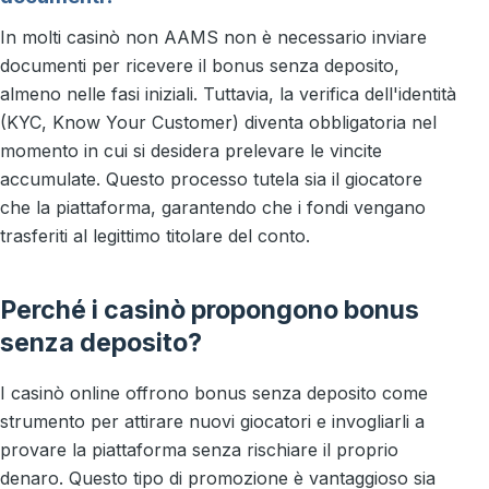
In molti casinò non AAMS non è necessario inviare
documenti per ricevere il bonus senza deposito,
almeno nelle fasi iniziali. Tuttavia, la verifica dell'identità
(KYC, Know Your Customer) diventa obbligatoria nel
momento in cui si desidera prelevare le vincite
accumulate. Questo processo tutela sia il giocatore
che la piattaforma, garantendo che i fondi vengano
trasferiti al legittimo titolare del conto.
Perché i casinò propongono bonus
senza deposito?
I casinò online offrono bonus senza deposito come
strumento per attirare nuovi giocatori e invogliarli a
provare la piattaforma senza rischiare il proprio
denaro. Questo tipo di promozione è vantaggioso sia