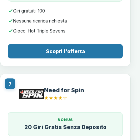
Giri gratuiti: 100
Nessuna ricarica richiesta
Gioco: Hot Triple Sevens
Scopri l'offerta
7
Need for Spin
★★★★☆
BONUS
20 Giri Gratis Senza Deposito