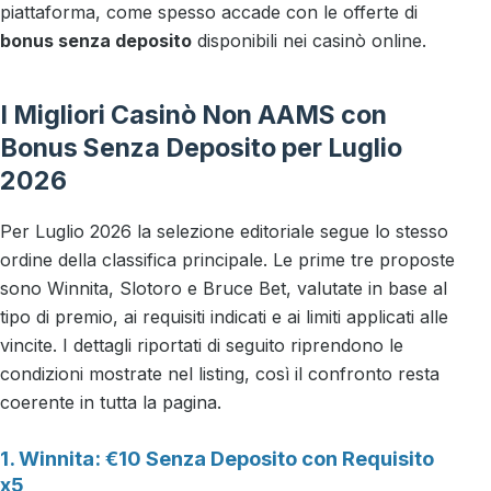
piattaforma, come spesso accade con le offerte di
bonus senza deposito
disponibili nei casinò online.
I Migliori Casinò Non AAMS con
Bonus Senza Deposito per Luglio
2026
Per Luglio 2026 la selezione editoriale segue lo stesso
ordine della classifica principale. Le prime tre proposte
sono Winnita, Slotoro e Bruce Bet, valutate in base al
tipo di premio, ai requisiti indicati e ai limiti applicati alle
vincite. I dettagli riportati di seguito riprendono le
condizioni mostrate nel listing, così il confronto resta
coerente in tutta la pagina.
1. Winnita: €10 Senza Deposito con Requisito
x5