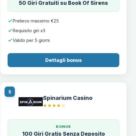
50 Giri Gratuiti su Book Of Sirens
Prelievo massimo €25
Requisito giri x3
Valido per 5 giorni
Dettagli bonus
5
Spinarium Casino
★★★★☆
BONUS
100 Giri Gratis Senza Deposito