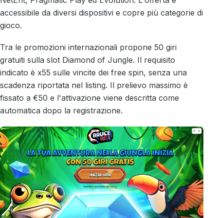
accessibile da diversi dispositivi e copre più categorie di
gioco.
Tra le promozioni internazionali propone 50 giri
gratuiti sulla slot Diamond of Jungle. Il requisito
indicato è x55 sulle vincite dei free spin, senza una
scadenza riportata nel listing. Il prelievo massimo è
fissato a €50 e l'attivazione viene descritta come
automatica dopo la registrazione.