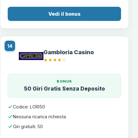
Vedi il bonus
14
Gambloria Casino
★★★★☆
BONUS
50 Giri Gratis Senza Deposito
Codice: LORI50
Nessuna ricarica richiesta
Giri gratuiti: 50