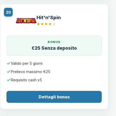
20
Hit'n'Spin
★★★★☆
BONUS
€25 Senza deposito
Valido per 5 giorni
Prelievo massimo €25
Requisito cash x5
Dettagli bonus