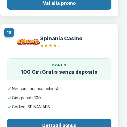
Vai alla promo
16
Spinania Casino
★★★★☆
BONUS
100 Giri Gratis senza deposito
Nessuna ricarica richiesta
Giri gratuiti: 100
Codice: SPINANIAFS
Dettagli bonus