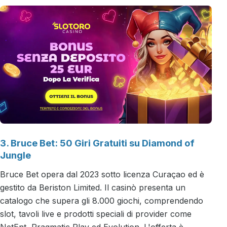
3. Bruce Bet: 50 Giri Gratuiti su Diamond of
Jungle
Bruce Bet opera dal 2023 sotto licenza Curaçao ed è
gestito da Beriston Limited. Il casinò presenta un
catalogo che supera gli 8.000 giochi, comprendendo
slot, tavoli live e prodotti speciali di provider come
NetEnt, Pragmatic Play ed Evolution. L'offerta è