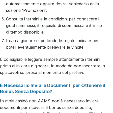
automaticamente oppure dovrai richiederlo dalla
sezione 'Promozioni'.
Consulta i termini e le condizioni per conoscere i
giochi ammessi, il requisito di scommessa e il limite
di tempo disponibile.
Inizia a giocare rispettando le regole indicate per
poter eventualmente prelevare le vincite.
È consigliabile leggere sempre attentamente i termini
prima di iniziare a giocare, in modo da non incorrere in
spiacevoli sorprese al momento del prelievo.
È Necessario Inviare Documenti per Ottenere il
Bonus Senza Deposito?
In molti casinò non AAMS non è necessario inviare
documenti per ricevere il bonus senza deposito,