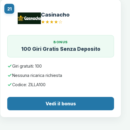
21
Casinacho
★★★★☆
BONUS
100 Giri Gratis Senza Deposito
Giri gratuiti: 100
Nessuna ricarica richiesta
Codice: ZILLA100
Vedi il bonus