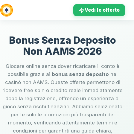
Vedi le offerte
Bonus Senza Deposito
Non AAMS 2026
Giocare online senza dover ricaricare il conto è
possibile grazie ai
bonus senza deposito
nei
casinò non AAMS. Queste offerte permettono di
ricevere free spin o credito reale immediatamente
dopo la registrazione, offrendo un'esperienza di
gioco senza rischi finanziari. Abbiamo selezionato
per te solo le promozioni più trasparenti del
momento, verificando attentamente termini e
condizioni per garantirti una guida chiara,