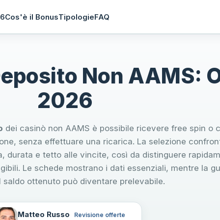
26
Cos'è il Bonus
Tipologie
FAQ
eposito Non AAMS: O
2026
o
dei casinò non AAMS è possibile ricevere free spin o c
one, senza effettuare una ricarica. La selezione confron
ata, durata e tetto alle vincite, così da distinguere rapida
gibili. Le schede mostrano i dati essenziali, mentre la g
l saldo ottenuto può diventare prelevabile.
Matteo Russo
Revisione offerte