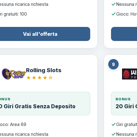
ssuna ricarica richiesta
Nessuna ri
ri gratuiti: 100
Gioco: Ho
Vai all'offerta
9
Rolling Slots
★★★★☆
ONUS
BONUS
0 Giri Gratis Senza Deposito
20 Giri
ioco: Area 69
Giri gratuit
ssuna ricarica richiesta
Nessuna ri