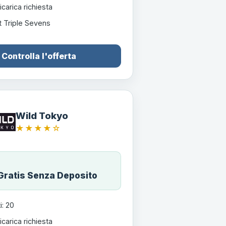
carica richiesta
t Triple Sevens
Controlla l'offerta
Wild Tokyo
★★★★☆
 Gratis Senza Deposito
i: 20
carica richiesta