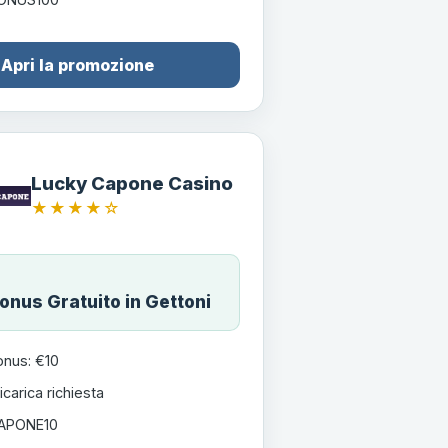
Apri la promozione
Lucky Capone Casino
★★★★☆
onus Gratuito in Gettoni
onus: €10
carica richiesta
CAPONE10