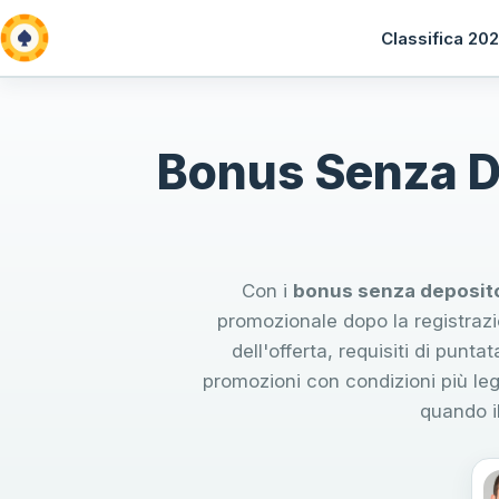
Classifica 20
Bonus Senza D
Con i
bonus senza deposit
promozionale dopo la registrazi
dell'offerta, requisiti di punt
promozioni con condizioni più leg
quando i