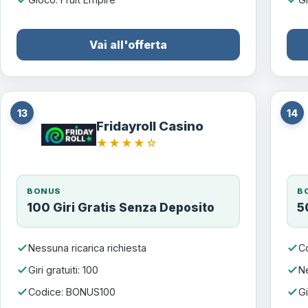
Vai all'offerta
13
14
Fridayroll Casino
★★★★☆
BONUS
B
100 Giri Gratis Senza Deposito
5
Nessuna ricarica richiesta
C
Giri gratuiti: 100
Ne
Codice: BONUS100
Gi