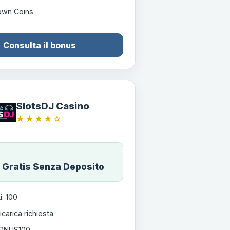
own Coins
Consulta il bonus
SlotsDJ Casino
★★★★☆
i Gratis Senza Deposito
i: 100
carica richiesta
BONUS100