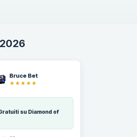
 2026
Bruce Bet
★★★★★
Gratuiti su Diamond of