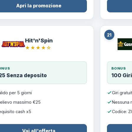
Apri la promozione
21
Hit'n'Spin
★★★★☆
ONUS
BONUS
25 Senza deposito
100 Gir
lido per 5 giorni
Giri gratuit
relievo massimo €25
Nessuna ri
equisito cash x5
Codice: Z
Vai all'offerta