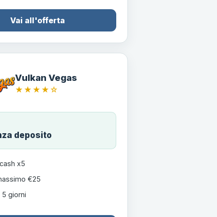
Vai all'offerta
Vulkan Vegas
★★★★☆
za deposito
 cash x5
 massimo €25
 5 giorni