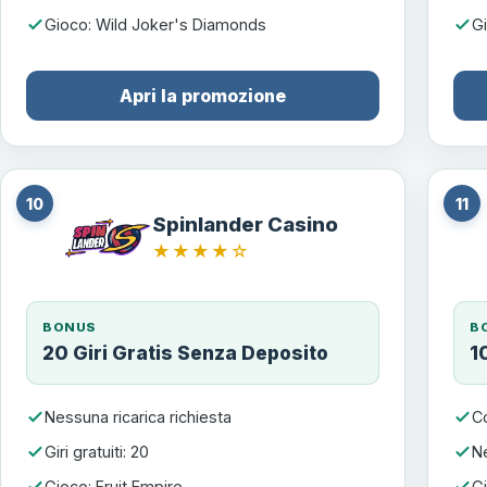
Gioco: Wild Joker's Diamonds
Gi
Apri la promozione
10
11
Spinlander Casino
★★★★☆
BONUS
B
20 Giri Gratis Senza Deposito
1
Nessuna ricarica richiesta
C
Giri gratuiti: 20
Ne
Gioco: Fruit Empire
Gi