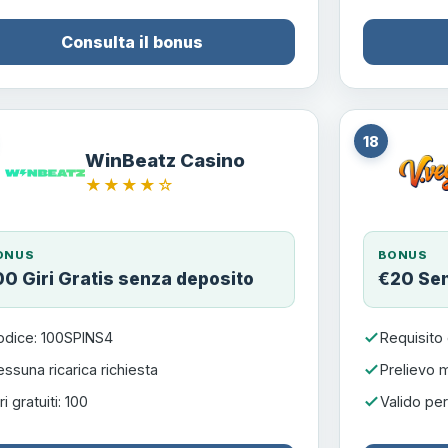
Consulta il bonus
18
WinBeatz Casino
★★★★☆
ONUS
BONUS
00 Giri Gratis senza deposito
€20 Sen
odice: 100SPINS4
Requisito
ssuna ricarica richiesta
Prelievo
ri gratuiti: 100
Valido per