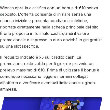
Winnita apre la classifica con un bonus di €10 senza
deposito. L'offerta consente di iniziare senza una
ricarica iniziale e presenta condizioni sintetiche,
riportate direttamente nella scheda principale del sito.
È una proposta in formato cash, quindi il valore
promozionale è espresso in euro anziché in giri gratuiti
su una slot specifica.
Il requisito indicato è x5 sul credito cash. La
promozione resta valida per 5 giorni e prevede un
prelievo massimo di €10. Prima di utilizzare il bonus è
comunque necessario leggere i termini collegati
all'offerta e verificare eventuali limitazioni sui giochi
ammessi.