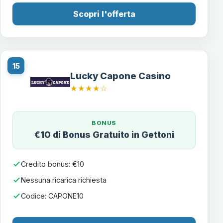
Scopri l'offerta
15
Lucky Capone Casino
★★★★☆
BONUS
€10 di Bonus Gratuito in Gettoni
Credito bonus: €10
Nessuna ricarica richiesta
Codice: CAPONE10