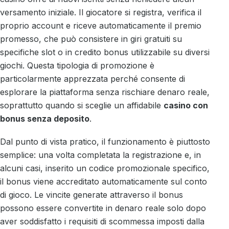
versamento iniziale. Il giocatore si registra, verifica il
proprio account e riceve automaticamente il premio
promesso, che può consistere in giri gratuiti su
specifiche slot o in credito bonus utilizzabile su diversi
giochi. Questa tipologia di promozione è
particolarmente apprezzata perché consente di
esplorare la piattaforma senza rischiare denaro reale,
soprattutto quando si sceglie un affidabile
casino con
bonus senza deposito
.
Dal punto di vista pratico, il funzionamento è piuttosto
semplice: una volta completata la registrazione e, in
alcuni casi, inserito un codice promozionale specifico,
il bonus viene accreditato automaticamente sul conto
di gioco. Le vincite generate attraverso il bonus
possono essere convertite in denaro reale solo dopo
aver soddisfatto i requisiti di scommessa imposti dalla