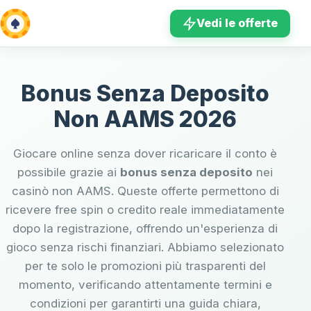
Vedi le offerte
Bonus Senza Deposito
Non AAMS 2026
Giocare online senza dover ricaricare il conto è
possibile grazie ai
bonus senza deposito
nei
casinò non AAMS. Queste offerte permettono di
ricevere free spin o credito reale immediatamente
dopo la registrazione, offrendo un'esperienza di
gioco senza rischi finanziari. Abbiamo selezionato
per te solo le promozioni più trasparenti del
momento, verificando attentamente termini e
condizioni per garantirti una guida chiara,