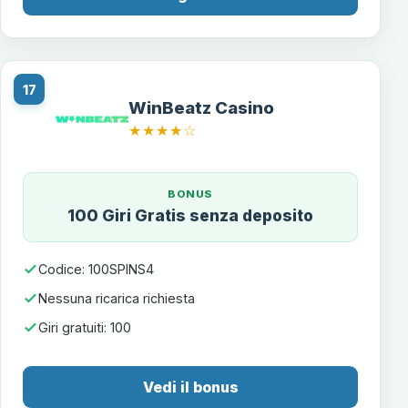
17
WinBeatz Casino
★★★★☆
BONUS
100 Giri Gratis senza deposito
Codice: 100SPINS4
Nessuna ricarica richiesta
Giri gratuiti: 100
Vedi il bonus