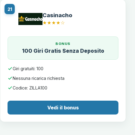
21
Casinacho
★★★★☆
BONUS
100 Giri Gratis Senza Deposito
Giri gratuiti: 100
Nessuna ricarica richiesta
Codice: ZILLA100
Vedi il bonus