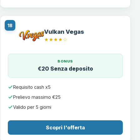
18
Vulkan Vegas
★★★★☆
BONUS
€20 Senza deposito
Requisito cash x5
Prelievo massimo €25
Valido per 5 giorni
Scopri l'offerta