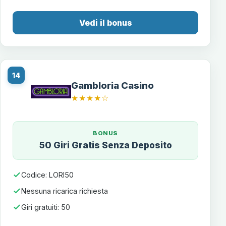
Vedi il bonus
14
Gambloria Casino
★★★★☆
BONUS
50 Giri Gratis Senza Deposito
Codice: LORI50
Nessuna ricarica richiesta
Giri gratuiti: 50