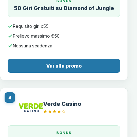
BONUS
50 Giri Gratuiti su Diamond of Jungle
Requisito giri x55
Prelievo massimo €50
Nessuna scadenza
Vai alla promo
4
Verde Casino
★★★★☆
BONUS