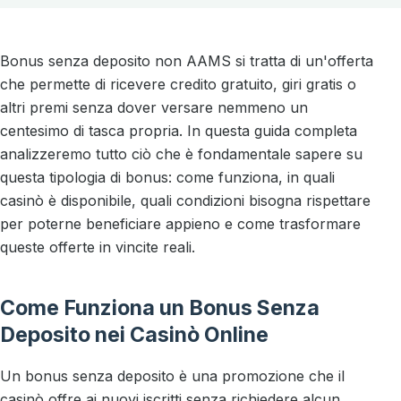
Bonus senza deposito non AAMS si tratta di un'offerta
che permette di ricevere credito gratuito, giri gratis o
altri premi senza dover versare nemmeno un
centesimo di tasca propria. In questa guida completa
analizzeremo tutto ciò che è fondamentale sapere su
questa tipologia di bonus: come funziona, in quali
casinò è disponibile, quali condizioni bisogna rispettare
per poterne beneficiare appieno e come trasformare
queste offerte in vincite reali.
Come Funziona un Bonus Senza
Deposito nei Casinò Online
Un bonus senza deposito è una promozione che il
casinò offre ai nuovi iscritti senza richiedere alcun