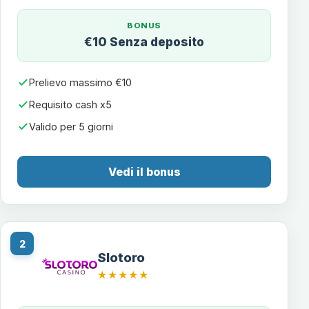
BONUS
€10 Senza deposito
Prelievo massimo €10
Requisito cash x5
Valido per 5 giorni
Vedi il bonus
2
Slotoro
★★★★★