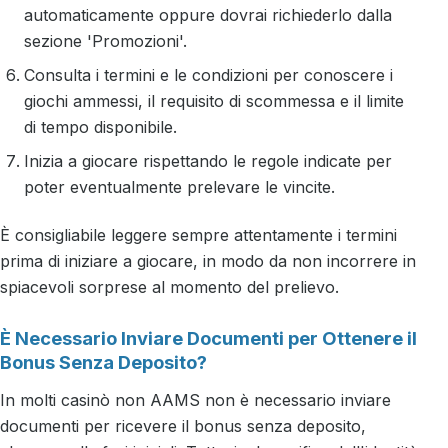
automaticamente oppure dovrai richiederlo dalla
sezione 'Promozioni'.
Consulta i termini e le condizioni per conoscere i
giochi ammessi, il requisito di scommessa e il limite
di tempo disponibile.
Inizia a giocare rispettando le regole indicate per
poter eventualmente prelevare le vincite.
È consigliabile leggere sempre attentamente i termini
prima di iniziare a giocare, in modo da non incorrere in
spiacevoli sorprese al momento del prelievo.
È Necessario Inviare Documenti per Ottenere il
Bonus Senza Deposito?
In molti casinò non AAMS non è necessario inviare
documenti per ricevere il bonus senza deposito,