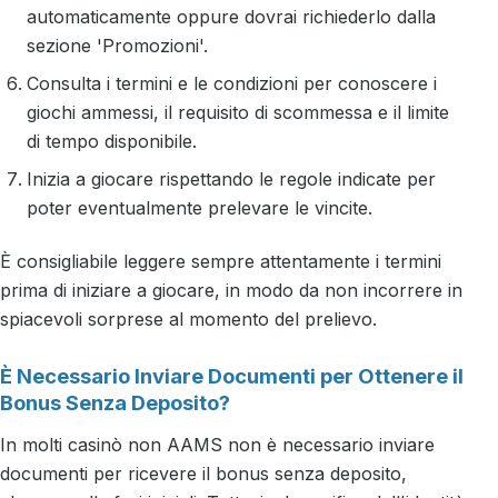
automaticamente oppure dovrai richiederlo dalla
sezione 'Promozioni'.
Consulta i termini e le condizioni per conoscere i
giochi ammessi, il requisito di scommessa e il limite
di tempo disponibile.
Inizia a giocare rispettando le regole indicate per
poter eventualmente prelevare le vincite.
È consigliabile leggere sempre attentamente i termini
prima di iniziare a giocare, in modo da non incorrere in
spiacevoli sorprese al momento del prelievo.
È Necessario Inviare Documenti per Ottenere il
Bonus Senza Deposito?
In molti casinò non AAMS non è necessario inviare
documenti per ricevere il bonus senza deposito,