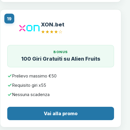
19
XON.bet
★★★★☆
BONUS
100 Giri Gratuiti su Alien Fruits
Prelievo massimo €50
Requisito giri x55
Nessuna scadenza
Vai alla promo