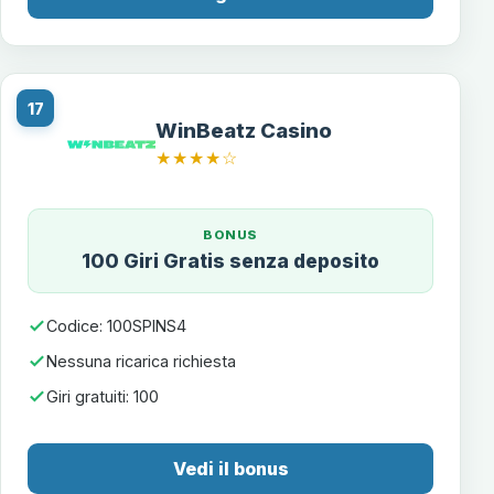
17
WinBeatz Casino
★★★★☆
BONUS
100 Giri Gratis senza deposito
Codice: 100SPINS4
Nessuna ricarica richiesta
Giri gratuiti: 100
Vedi il bonus