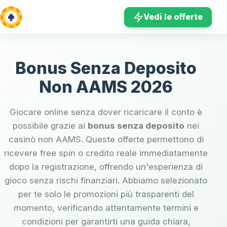
Vedi le offerte
Bonus Senza Deposito
Non AAMS 2026
Giocare online senza dover ricaricare il conto è
possibile grazie ai
bonus senza deposito
nei
casinò non AAMS. Queste offerte permettono di
ricevere free spin o credito reale immediatamente
dopo la registrazione, offrendo un'esperienza di
gioco senza rischi finanziari. Abbiamo selezionato
per te solo le promozioni più trasparenti del
momento, verificando attentamente termini e
condizioni per garantirti una guida chiara,