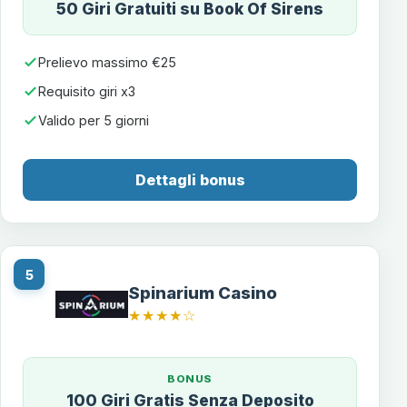
50 Giri Gratuiti su Book Of Sirens
Prelievo massimo €25
Requisito giri x3
Valido per 5 giorni
Dettagli bonus
5
Spinarium Casino
★★★★☆
BONUS
100 Giri Gratis Senza Deposito