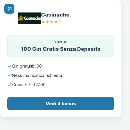
21
Casinacho
★★★★☆
BONUS
100 Giri Gratis Senza Deposito
Giri gratuiti: 100
Nessuna ricarica richiesta
Codice: ZILLA100
Vedi il bonus