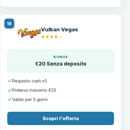
18
Vulkan Vegas
★★★★☆
BONUS
€20 Senza deposito
Requisito cash x5
Prelievo massimo €25
Valido per 5 giorni
Scopri l'offerta