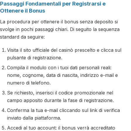
Passaggi Fondamentali per Registrarsi e
Ottenere il Bonus
La procedura per ottenere il bonus senza deposito si
svolge in pochi passaggi chiari. Di seguito la sequenza
standard da seguire:
Visita il sito ufficiale del casinò prescelto e clicca sul
pulsante di registrazione.
Compila il modulo con i tuoi dati personali reali:
nome, cognome, data di nascita, indirizzo e-mail e
numero di telefono.
Se richiesto, inserisci il codice promozionale nel
campo apposito durante la fase di registrazione.
Conferma la tua e-mail cliccando sul link di verifica
inviato dalla piattaforma.
Accedi al tuo account: il bonus verrà accreditato