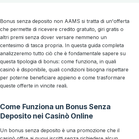
Bonus senza deposito non AAMS si tratta di un'offerta
che permette di ricevere credito gratuito, giri gratis o
altri premi senza dover versare nemmeno un
centesimo di tasca propria. In questa guida completa
analizzeremo tutto ciò che è fondamentale sapere su
questa tipologia di bonus: come funziona, in quali
casinò è disponibile, quali condizioni bisogna rispettare
per poterne beneficiare appieno e come trasformare
queste offerte in vincite reali.
Come Funziona un Bonus Senza
Deposito nei Casinò Online
Un bonus senza deposito è una promozione che il
casinò offre ai nuovi iscritti senza richiedere alcun