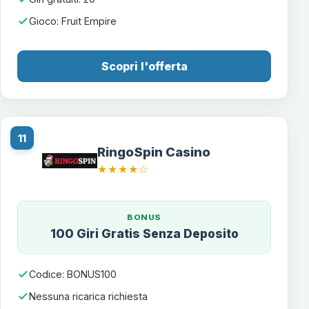
Gioco: Fruit Empire
Scopri l'offerta
11
RingoSpin Casino
★★★★☆
BONUS
100 Giri Gratis Senza Deposito
Codice: BONUS100
Nessuna ricarica richiesta