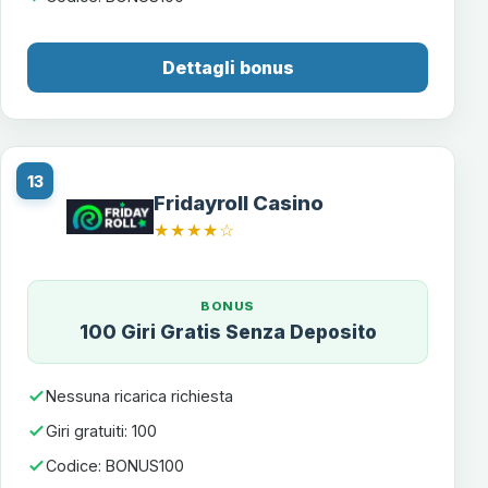
Dettagli bonus
13
Fridayroll Casino
★★★★☆
BONUS
100 Giri Gratis Senza Deposito
Nessuna ricarica richiesta
Giri gratuiti: 100
Codice: BONUS100