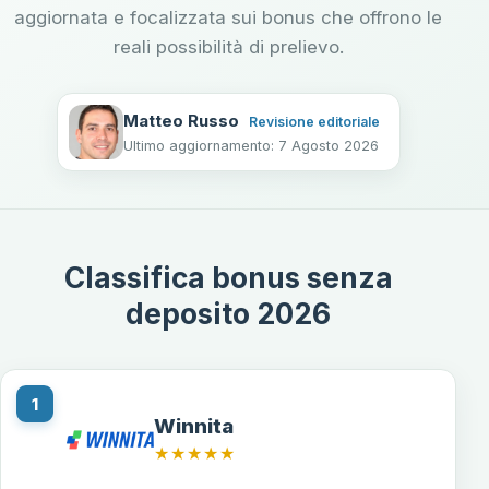
aggiornata e focalizzata sui bonus che offrono le
reali possibilità di prelievo.
Matteo Russo
Revisione editoriale
Ultimo aggiornamento: 7 Agosto 2026
Classifica bonus senza
deposito 2026
1
Winnita
★★★★★