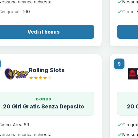
Nessuna ricarica richiesta
Nessuna
Giri gratuiti: 100
Gioco: 
Vedi il bonus
9
Rolling Slots
★★★★☆
BONUS
20 Giri Gratis Senza Deposito
20 
Gioco: Area 69
Giri grat
Nessuna ricarica richiesta
Nessuna