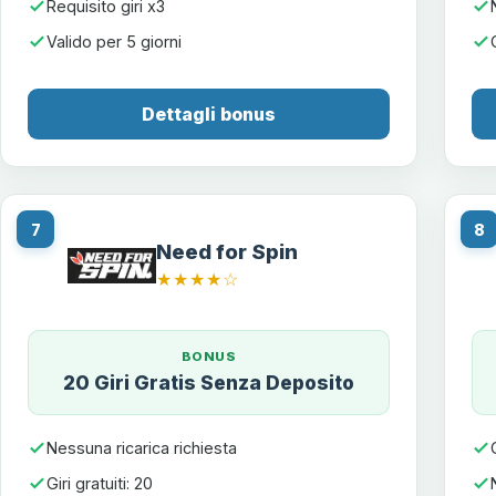
Requisito giri x3
Valido per 5 giorni
Dettagli bonus
7
8
Need for Spin
★★★★☆
BONUS
20 Giri Gratis Senza Deposito
Nessuna ricarica richiesta
Giri gratuiti: 20