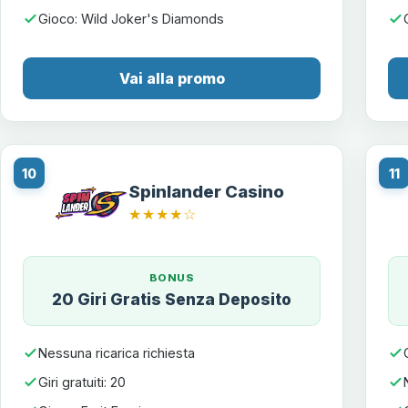
Gioco: Wild Joker's Diamonds
Vai alla promo
10
11
Spinlander Casino
★★★★☆
BONUS
20 Giri Gratis Senza Deposito
Nessuna ricarica richiesta
Giri gratuiti: 20