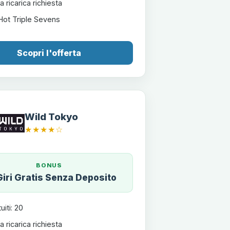
 ricarica richiesta
Hot Triple Sevens
Scopri l'offerta
Wild Tokyo
★★★★☆
BONUS
Giri Gratis Senza Deposito
uiti: 20
 ricarica richiesta