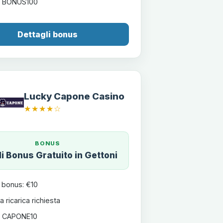
: BONUS100
Dettagli bonus
Lucky Capone Casino
★★★★☆
BONUS
i Bonus Gratuito in Gettoni
 bonus: €10
 ricarica richiesta
: CAPONE10