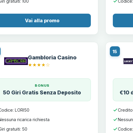
Giri gratuiti: 100
Codice
Vai alla promo
15
Gambloria Casino
★★★★☆
BONUS
50 Giri Gratis Senza Deposito
€10 d
Codice: LORI50
Credito
Nessuna ricarica richiesta
Nessuna
Giri gratuiti: 50
Codice