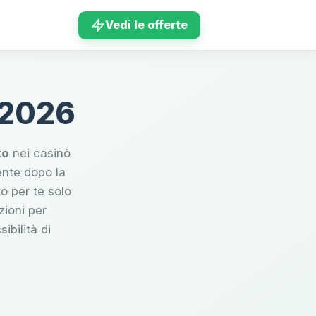
Vedi le offerte
 2026
to
nei casinò
ente dopo la
o per te solo
zioni per
ibilità di