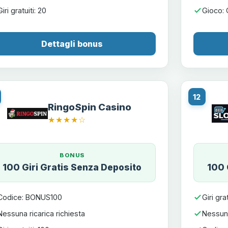
Giri gratuiti: 20
Gioco:
Dettagli bonus
12
RingoSpin Casino
★★★★☆
BONUS
100 Giri Gratis Senza Deposito
100 
Codice: BONUS100
Giri grat
Nessuna ricarica richiesta
Nessuna