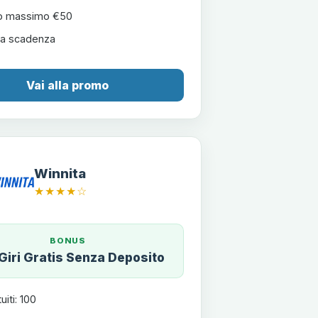
vo massimo €50
a scadenza
Vai alla promo
Winnita
★★★★☆
BONUS
Giri Gratis Senza Deposito
uiti: 100