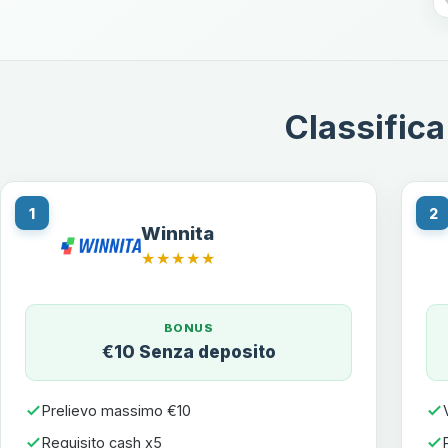
Classific
1
2
Winnita
★★★★★
BONUS
€10 Senza deposito
Prelievo massimo €10
Requisito cash x5