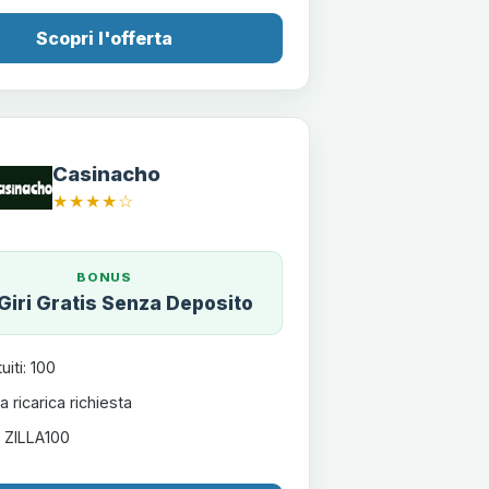
Scopri l'offerta
Casinacho
★★★★☆
BONUS
Giri Gratis Senza Deposito
uiti: 100
 ricarica richiesta
 ZILLA100