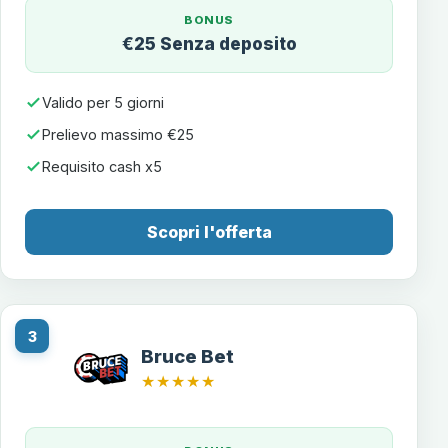
BONUS
€25 Senza deposito
Valido per 5 giorni
Prelievo massimo €25
Requisito cash x5
Scopri l'offerta
3
Bruce Bet
★★★★★