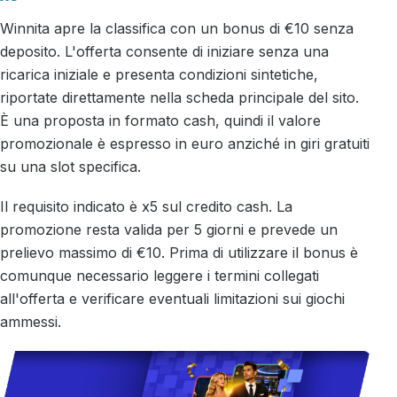
Winnita apre la classifica con un bonus di €10 senza
deposito. L'offerta consente di iniziare senza una
ricarica iniziale e presenta condizioni sintetiche,
riportate direttamente nella scheda principale del sito.
È una proposta in formato cash, quindi il valore
promozionale è espresso in euro anziché in giri gratuiti
su una slot specifica.
Il requisito indicato è x5 sul credito cash. La
promozione resta valida per 5 giorni e prevede un
prelievo massimo di €10. Prima di utilizzare il bonus è
comunque necessario leggere i termini collegati
all'offerta e verificare eventuali limitazioni sui giochi
ammessi.