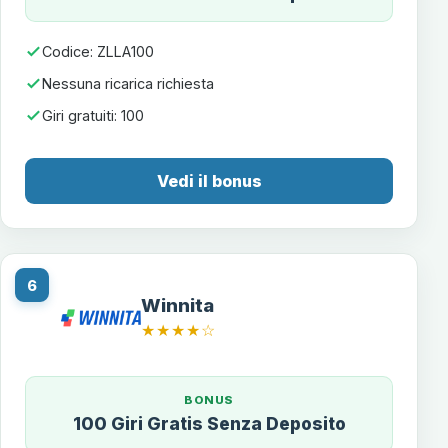
Codice: ZLLA100
Nessuna ricarica richiesta
Giri gratuiti: 100
Vedi il bonus
6
Winnita
★★★★☆
BONUS
100 Giri Gratis Senza Deposito