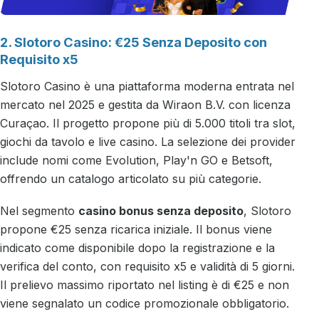
2. Slotoro Casino: €25 Senza Deposito con
Requisito x5
Slotoro Casino è una piattaforma moderna entrata nel
mercato nel 2025 e gestita da Wiraon B.V. con licenza
Curaçao. Il progetto propone più di 5.000 titoli tra slot,
giochi da tavolo e live casino. La selezione dei provider
include nomi come Evolution, Play'n GO e Betsoft,
offrendo un catalogo articolato su più categorie.
Nel segmento
casino bonus senza deposito
, Slotoro
propone €25 senza ricarica iniziale. Il bonus viene
indicato come disponibile dopo la registrazione e la
verifica del conto, con requisito x5 e validità di 5 giorni.
Il prelievo massimo riportato nel listing è di €25 e non
viene segnalato un codice promozionale obbligatorio.