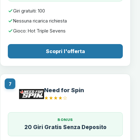
Giri gratuiti: 100
Nessuna ricarica richiesta
Gioco: Hot Triple Sevens
Scopri l'offerta
7
Need for Spin
★★★★☆
BONUS
20 Giri Gratis Senza Deposito