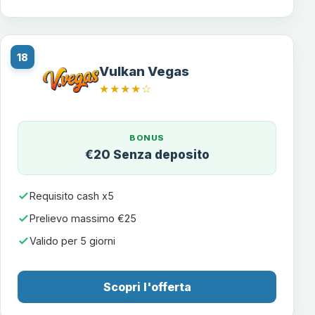
18
Vulkan Vegas
★★★★☆
BONUS
€20 Senza deposito
Requisito cash x5
Prelievo massimo €25
Valido per 5 giorni
Scopri l'offerta