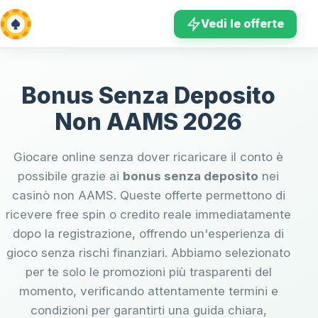
Vedi le offerte
Bonus Senza Deposito
Non AAMS 2026
Giocare online senza dover ricaricare il conto è
possibile grazie ai
bonus senza deposito
nei
casinò non AAMS. Queste offerte permettono di
ricevere free spin o credito reale immediatamente
dopo la registrazione, offrendo un'esperienza di
gioco senza rischi finanziari. Abbiamo selezionato
per te solo le promozioni più trasparenti del
momento, verificando attentamente termini e
condizioni per garantirti una guida chiara,