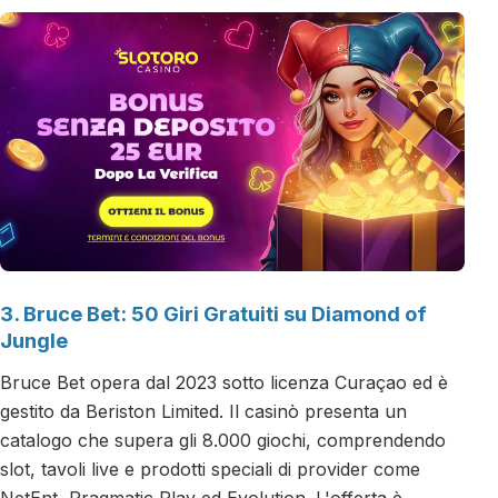
3. Bruce Bet: 50 Giri Gratuiti su Diamond of
Jungle
Bruce Bet opera dal 2023 sotto licenza Curaçao ed è
gestito da Beriston Limited. Il casinò presenta un
catalogo che supera gli 8.000 giochi, comprendendo
slot, tavoli live e prodotti speciali di provider come
NetEnt, Pragmatic Play ed Evolution. L'offerta è