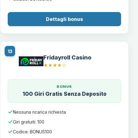
Dettagli bonus
13
Fridayroll Casino
★★★★☆
BONUS
100 Giri Gratis Senza Deposito
Nessuna ricarica richiesta
Giri gratuiti: 100
Codice: BONUS100