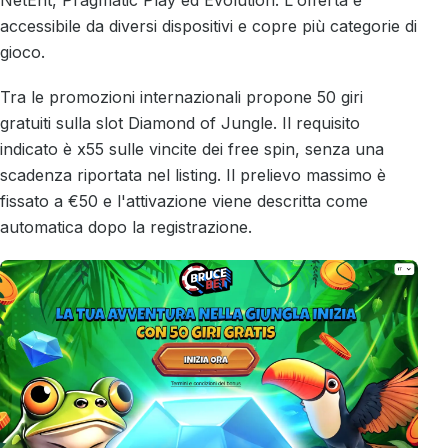
accessibile da diversi dispositivi e copre più categorie di
gioco.
Tra le promozioni internazionali propone 50 giri
gratuiti sulla slot Diamond of Jungle. Il requisito
indicato è x55 sulle vincite dei free spin, senza una
scadenza riportata nel listing. Il prelievo massimo è
fissato a €50 e l'attivazione viene descritta come
automatica dopo la registrazione.