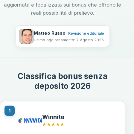
aggiornata e focalizzata sui bonus che offrono le
reali possibilità di prelievo.
Matteo Russo
Revisione editoriale
Ultimo aggiornamento: 7 Agosto 2026
Classifica bonus senza
deposito 2026
1
Winnita
★★★★★