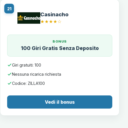
21
Casinacho
★★★★☆
BONUS
100 Giri Gratis Senza Deposito
Giri gratuiti: 100
Nessuna ricarica richiesta
Codice: ZILLA100
Vedi il bonus