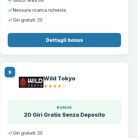
Gioco: Area 69
Nessuna ricarica richiesta
Giri gratuiti: 20
Dettagli bonus
9
Wild Tokyo
★★★★☆
BONUS
20 Giri Gratis Senza Deposito
Giri gratuiti: 20