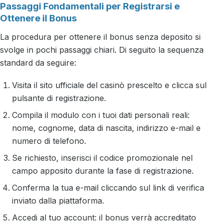
Passaggi Fondamentali per Registrarsi e
Ottenere il Bonus
La procedura per ottenere il bonus senza deposito si
svolge in pochi passaggi chiari. Di seguito la sequenza
standard da seguire:
Visita il sito ufficiale del casinò prescelto e clicca sul
pulsante di registrazione.
Compila il modulo con i tuoi dati personali reali:
nome, cognome, data di nascita, indirizzo e-mail e
numero di telefono.
Se richiesto, inserisci il codice promozionale nel
campo apposito durante la fase di registrazione.
Conferma la tua e-mail cliccando sul link di verifica
inviato dalla piattaforma.
Accedi al tuo account: il bonus verrà accreditato