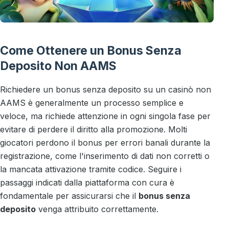
Come Ottenere un Bonus Senza
Deposito Non AAMS
Richiedere un bonus senza deposito su un casinò non
AAMS è generalmente un processo semplice e
veloce, ma richiede attenzione in ogni singola fase per
evitare di perdere il diritto alla promozione. Molti
giocatori perdono il bonus per errori banali durante la
registrazione, come l'inserimento di dati non corretti o
la mancata attivazione tramite codice. Seguire i
passaggi indicati dalla piattaforma con cura è
fondamentale per assicurarsi che il
bonus senza
deposito
venga attribuito correttamente.