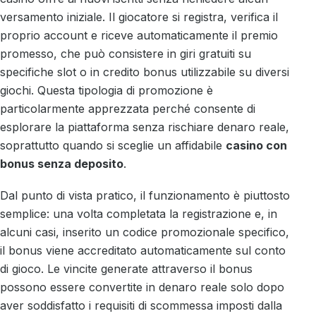
versamento iniziale. Il giocatore si registra, verifica il
proprio account e riceve automaticamente il premio
promesso, che può consistere in giri gratuiti su
specifiche slot o in credito bonus utilizzabile su diversi
giochi. Questa tipologia di promozione è
particolarmente apprezzata perché consente di
esplorare la piattaforma senza rischiare denaro reale,
soprattutto quando si sceglie un affidabile
casino con
bonus senza deposito
.
Dal punto di vista pratico, il funzionamento è piuttosto
semplice: una volta completata la registrazione e, in
alcuni casi, inserito un codice promozionale specifico,
il bonus viene accreditato automaticamente sul conto
di gioco. Le vincite generate attraverso il bonus
possono essere convertite in denaro reale solo dopo
aver soddisfatto i requisiti di scommessa imposti dalla