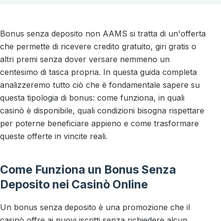
Bonus senza deposito non AAMS si tratta di un'offerta
che permette di ricevere credito gratuito, giri gratis o
altri premi senza dover versare nemmeno un
centesimo di tasca propria. In questa guida completa
analizzeremo tutto ciò che è fondamentale sapere su
questa tipologia di bonus: come funziona, in quali
casinò è disponibile, quali condizioni bisogna rispettare
per poterne beneficiare appieno e come trasformare
queste offerte in vincite reali.
Come Funziona un Bonus Senza
Deposito nei Casinò Online
Un bonus senza deposito è una promozione che il
casinò offre ai nuovi iscritti senza richiedere alcun