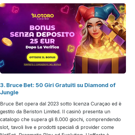
3. Bruce Bet: 50 Giri Gratuiti su Diamond of
Jungle
Bruce Bet opera dal 2023 sotto licenza Curaçao ed è
gestito da Beriston Limited. Il casinò presenta un
catalogo che supera gli 8.000 giochi, comprendendo
slot, tavoli live e prodotti speciali di provider come
NetEnt, Pragmatic Play ed Evolution. L'offerta è