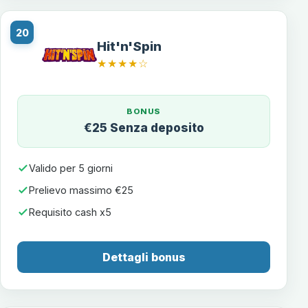
20
Hit'n'Spin
★★★★☆
BONUS
€25 Senza deposito
Valido per 5 giorni
Prelievo massimo €25
Requisito cash x5
Dettagli bonus