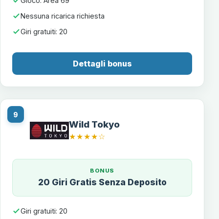
Gioco: Area 69
Nessuna ricarica richiesta
Giri gratuiti: 20
Dettagli bonus
9
Wild Tokyo
★★★★☆
BONUS
20 Giri Gratis Senza Deposito
Giri gratuiti: 20