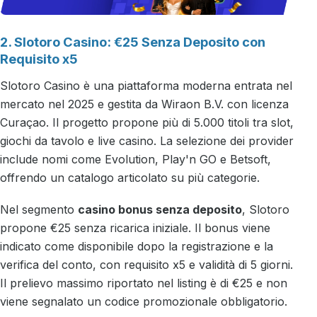
2. Slotoro Casino: €25 Senza Deposito con
Requisito x5
Slotoro Casino è una piattaforma moderna entrata nel
mercato nel 2025 e gestita da Wiraon B.V. con licenza
Curaçao. Il progetto propone più di 5.000 titoli tra slot,
giochi da tavolo e live casino. La selezione dei provider
include nomi come Evolution, Play'n GO e Betsoft,
offrendo un catalogo articolato su più categorie.
Nel segmento
casino bonus senza deposito
, Slotoro
propone €25 senza ricarica iniziale. Il bonus viene
indicato come disponibile dopo la registrazione e la
verifica del conto, con requisito x5 e validità di 5 giorni.
Il prelievo massimo riportato nel listing è di €25 e non
viene segnalato un codice promozionale obbligatorio.