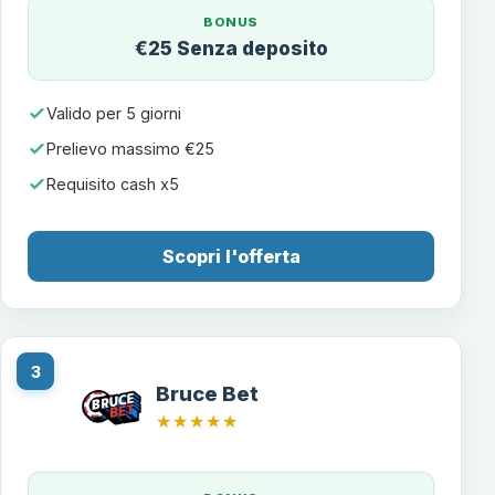
BONUS
€25 Senza deposito
Valido per 5 giorni
Prelievo massimo €25
Requisito cash x5
Scopri l'offerta
3
Bruce Bet
★★★★★