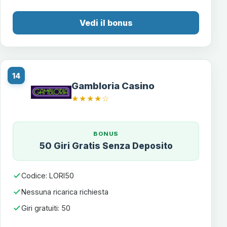
Vedi il bonus
14
Gambloria Casino
★★★★☆
BONUS
50 Giri Gratis Senza Deposito
Codice: LORI50
Nessuna ricarica richiesta
Giri gratuiti: 50