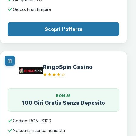
Gioco: Fruit Empire
Scopri l'offerta
11
RingoSpin Casino
★★★★☆
BONUS
100 Giri Gratis Senza Deposito
Codice: BONUS100
Nessuna ricarica richiesta