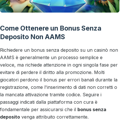
Come Ottenere un Bonus Senza
Deposito Non AAMS
Richiedere un bonus senza deposito su un casinò non
AAMS è generalmente un processo semplice e
veloce, ma richiede attenzione in ogni singola fase per
evitare di perdere il diritto alla promozione. Molti
giocatori perdono il bonus per errori banali durante la
registrazione, come l'inserimento di dati non corretti o
la mancata attivazione tramite codice. Seguire i
passaggi indicati dalla piattaforma con cura è
fondamentale per assicurarsi che il
bonus senza
deposito
venga attribuito correttamente.