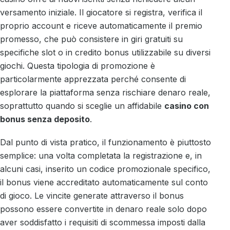
versamento iniziale. Il giocatore si registra, verifica il
proprio account e riceve automaticamente il premio
promesso, che può consistere in giri gratuiti su
specifiche slot o in credito bonus utilizzabile su diversi
giochi. Questa tipologia di promozione è
particolarmente apprezzata perché consente di
esplorare la piattaforma senza rischiare denaro reale,
soprattutto quando si sceglie un affidabile
casino con
bonus senza deposito
.
Dal punto di vista pratico, il funzionamento è piuttosto
semplice: una volta completata la registrazione e, in
alcuni casi, inserito un codice promozionale specifico,
il bonus viene accreditato automaticamente sul conto
di gioco. Le vincite generate attraverso il bonus
possono essere convertite in denaro reale solo dopo
aver soddisfatto i requisiti di scommessa imposti dalla