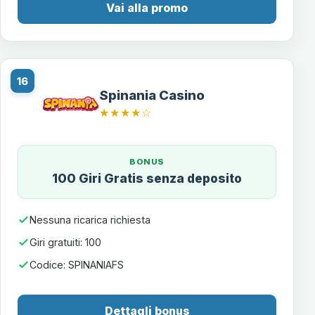
Vai alla promo
16
Spinania Casino
★★★★☆
BONUS
100 Giri Gratis senza deposito
Nessuna ricarica richiesta
Giri gratuiti: 100
Codice: SPINANIAFS
Dettagli bonus