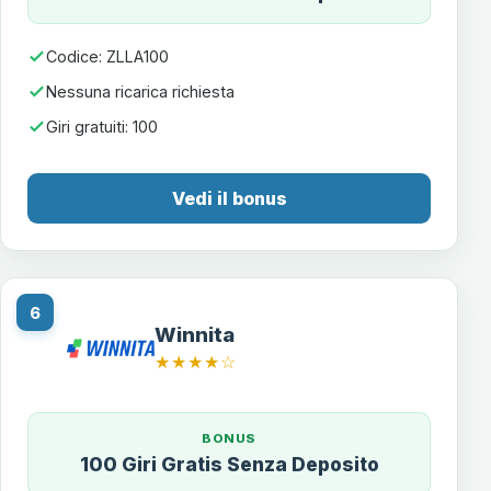
Codice: ZLLA100
Nessuna ricarica richiesta
Giri gratuiti: 100
Vedi il bonus
6
Winnita
★★★★☆
BONUS
100 Giri Gratis Senza Deposito