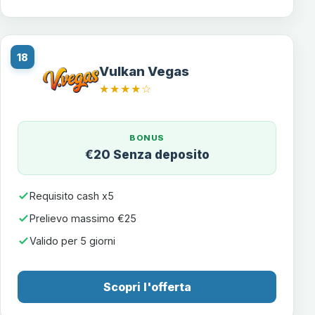
18
Vulkan Vegas
★★★★☆
BONUS
€20 Senza deposito
Requisito cash x5
Prelievo massimo €25
Valido per 5 giorni
Scopri l'offerta