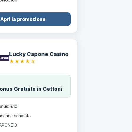
Apri la promozione
Lucky Capone Casino
★★★★☆
onus Gratuito in Gettoni
onus: €10
carica richiesta
CAPONE10