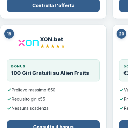
Controlla l'offerta
19
20
XON.bet
★★★★☆
BONUS
B
100 Giri Gratuiti su Alien Fruits
€
Prelievo massimo €50
Va
Requisito giri x55
P
Nessuna scadenza
R
Consulta il bonus