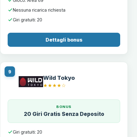
Gioco: Area 69
Nessuna ricarica richiesta
Giri gratuiti: 20
Dettagli bonus
9
Wild Tokyo
★★★★☆
BONUS
20 Giri Gratis Senza Deposito
Giri gratuiti: 20