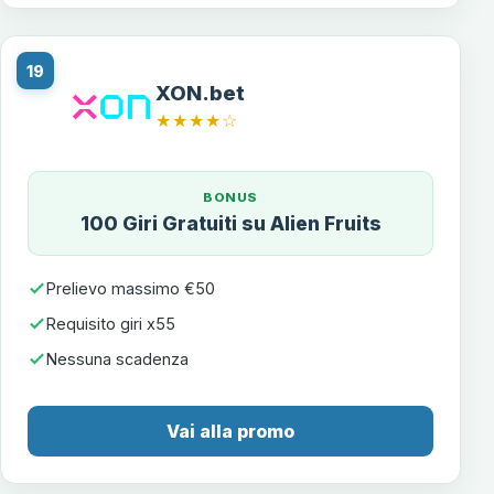
19
XON.bet
★★★★☆
BONUS
100 Giri Gratuiti su Alien Fruits
Prelievo massimo €50
Requisito giri x55
Nessuna scadenza
Vai alla promo