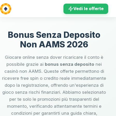
Vedi le offerte
Bonus Senza Deposito
Non AAMS 2026
Giocare online senza dover ricaricare il conto è
possibile grazie ai
bonus senza deposito
nei
casinò non AAMS. Queste offerte permettono di
ricevere free spin o credito reale immediatamente
dopo la registrazione, offrendo un'esperienza di
gioco senza rischi finanziari. Abbiamo selezionato
per te solo le promozioni più trasparenti del
momento, verificando attentamente termini e
condizioni per garantirti una guida chiara,