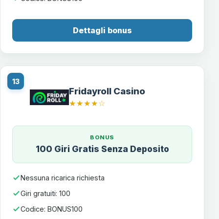
Dettagli bonus
13
Fridayroll Casino
★★★★☆
BONUS
100 Giri Gratis Senza Deposito
Nessuna ricarica richiesta
Giri gratuiti: 100
Codice: BONUS100