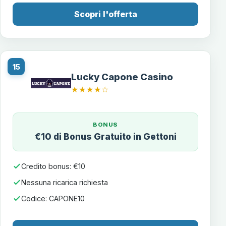
Scopri l'offerta
15
Lucky Capone Casino
★★★★☆
BONUS
€10 di Bonus Gratuito in Gettoni
Credito bonus: €10
Nessuna ricarica richiesta
Codice: CAPONE10