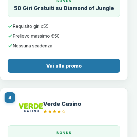
BONUS
50 Giri Gratuiti su Diamond of Jungle
Requisito giri x55
Prelievo massimo €50
Nessuna scadenza
Vai alla promo
4
Verde Casino
★★★★☆
BONUS