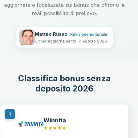
aggiornata e focalizzata sui bonus che offrono le
reali possibilità di prelievo.
Matteo Russo
Revisione editoriale
Ultimo aggiornamento: 7 Agosto 2026
Classifica bonus senza
deposito 2026
1
Winnita
★★★★★