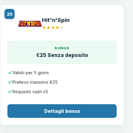
20
Hit'n'Spin
★★★★☆
BONUS
€25 Senza deposito
Valido per 5 giorni
Prelievo massimo €25
Requisito cash x5
Dettagli bonus