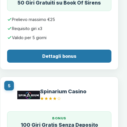
50 Giri Gratuiti su Book Of Sirens
Prelievo massimo €25
Requisito giri x3
Valido per 5 giorni
Dettagli bonus
5
Spinarium Casino
★★★★☆
BONUS
100 Giri Gratis Senza Deposito