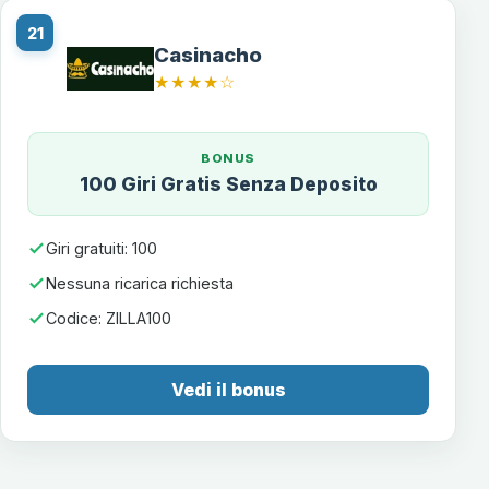
21
Casinacho
★★★★☆
BONUS
100 Giri Gratis Senza Deposito
Giri gratuiti: 100
Nessuna ricarica richiesta
Codice: ZILLA100
Vedi il bonus