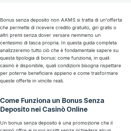
Bonus senza deposito non AAMS si tratta di un'offerta
che permette di ricevere credito gratuito, giri gratis o
altri premi senza dover versare nemmeno un
centesimo di tasca propria. In questa guida completa
analizzeremo tutto ciò che è fondamentale sapere su
questa tipologia di bonus: come funziona, in quali
casinò è disponibile, quali condizioni bisogna rispettare
per poterne beneficiare appieno e come trasformare
queste offerte in vincite reali.
Come Funziona un Bonus Senza
Deposito nei Casinò Online
Un bonus senza deposito è una promozione che il
casinò offre ai nuovi iscritti senza richiedere alcun