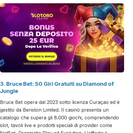
3. Bruce Bet: 50 Giri Gratuiti su Diamond of
Jungle
Bruce Bet opera dal 2023 sotto licenza Curaçao ed è
gestito da Beriston Limited. Il casinò presenta un
catalogo che supera gli 8.000 giochi, comprendendo
slot, tavoli live e prodotti speciali di provider come
NetEnt, Pragmatic Play ed Evolution. L'offerta è