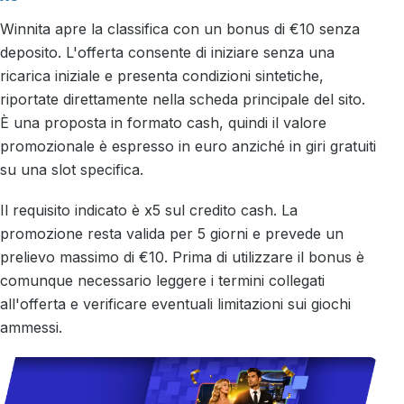
Winnita apre la classifica con un bonus di €10 senza
deposito. L'offerta consente di iniziare senza una
ricarica iniziale e presenta condizioni sintetiche,
riportate direttamente nella scheda principale del sito.
È una proposta in formato cash, quindi il valore
promozionale è espresso in euro anziché in giri gratuiti
su una slot specifica.
Il requisito indicato è x5 sul credito cash. La
promozione resta valida per 5 giorni e prevede un
prelievo massimo di €10. Prima di utilizzare il bonus è
comunque necessario leggere i termini collegati
all'offerta e verificare eventuali limitazioni sui giochi
ammessi.