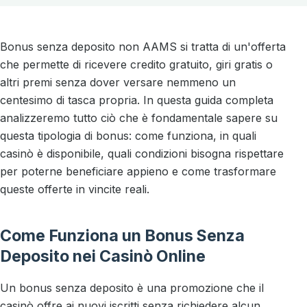
Bonus senza deposito non AAMS si tratta di un'offerta
che permette di ricevere credito gratuito, giri gratis o
altri premi senza dover versare nemmeno un
centesimo di tasca propria. In questa guida completa
analizzeremo tutto ciò che è fondamentale sapere su
questa tipologia di bonus: come funziona, in quali
casinò è disponibile, quali condizioni bisogna rispettare
per poterne beneficiare appieno e come trasformare
queste offerte in vincite reali.
Come Funziona un Bonus Senza
Deposito nei Casinò Online
Un bonus senza deposito è una promozione che il
casinò offre ai nuovi iscritti senza richiedere alcun