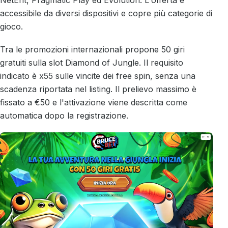
accessibile da diversi dispositivi e copre più categorie di
gioco.
Tra le promozioni internazionali propone 50 giri
gratuiti sulla slot Diamond of Jungle. Il requisito
indicato è x55 sulle vincite dei free spin, senza una
scadenza riportata nel listing. Il prelievo massimo è
fissato a €50 e l'attivazione viene descritta come
automatica dopo la registrazione.