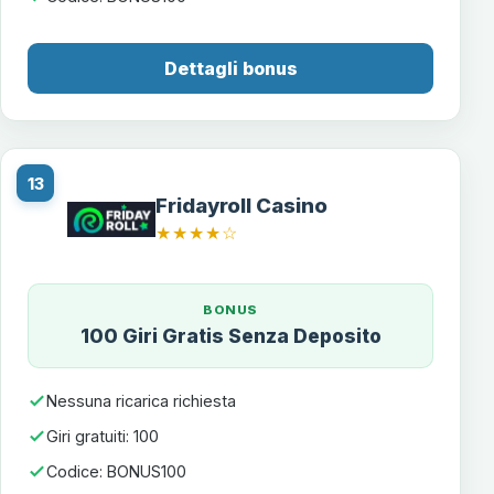
Dettagli bonus
13
Fridayroll Casino
★★★★☆
BONUS
100 Giri Gratis Senza Deposito
Nessuna ricarica richiesta
Giri gratuiti: 100
Codice: BONUS100