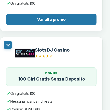
Giri gratuiti: 100
Vai alla promo
12
SlotsDJ Casino
★★★★☆
BONUS
100 Giri Gratis Senza Deposito
Giri gratuiti: 100
Nessuna ricarica richiesta
Codice: BONUS100