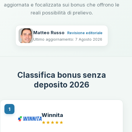
aggiornata e focalizzata sui bonus che offrono le
reali possibilità di prelievo.
Matteo Russo
Revisione editoriale
Ultimo aggiornamento: 7 Agosto 2026
Classifica bonus senza
deposito 2026
1
Winnita
★★★★★