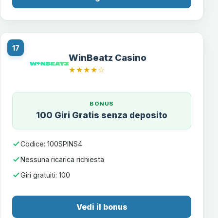
17
WinBeatz Casino
★★★★☆
BONUS
100 Giri Gratis senza deposito
Codice: 100SPINS4
Nessuna ricarica richiesta
Giri gratuiti: 100
Vedi il bonus