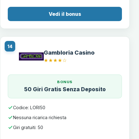
Vedi il bonus
14
Gambloria Casino
★★★★☆
BONUS
50 Giri Gratis Senza Deposito
Codice: LORI50
Nessuna ricarica richiesta
Giri gratuiti: 50