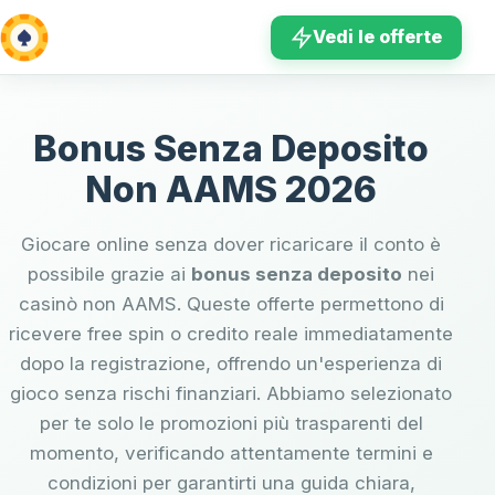
Vedi le offerte
Bonus Senza Deposito
Non AAMS 2026
Giocare online senza dover ricaricare il conto è
possibile grazie ai
bonus senza deposito
nei
casinò non AAMS. Queste offerte permettono di
ricevere free spin o credito reale immediatamente
dopo la registrazione, offrendo un'esperienza di
gioco senza rischi finanziari. Abbiamo selezionato
per te solo le promozioni più trasparenti del
momento, verificando attentamente termini e
condizioni per garantirti una guida chiara,