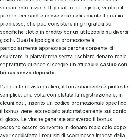
versamento iniziale. Il giocatore si registra, verifica il
proprio account e riceve automaticamente il premio
promesso, che può consistere in giri gratuiti su
specifiche slot o in credito bonus utilizzabile su diversi
giochi. Questa tipologia di promozione è
particolarmente apprezzata perché consente di
esplorare la piattaforma senza rischiare denaro reale,
soprattutto quando si sceglie un affidabile
casino con
bonus senza deposito
.
Dal punto di vista pratico, il funzionamento è piuttosto
semplice: una volta completata la registrazione e, in
alcuni casi, inserito un codice promozionale specifico,
il bonus viene accreditato automaticamente sul conto
di gioco. Le vincite generate attraverso il bonus
possono essere convertite in denaro reale solo dopo
aver soddisfatto i requisiti di scommessa imposti dalla