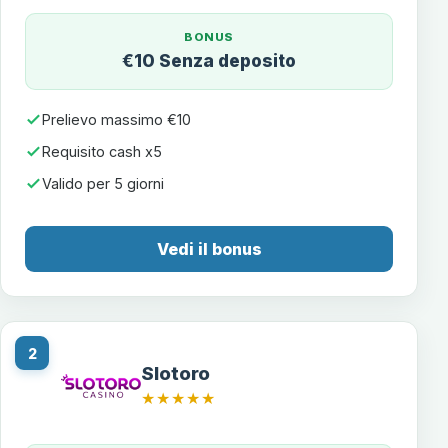
BONUS
€10 Senza deposito
Prelievo massimo €10
Requisito cash x5
Valido per 5 giorni
Vedi il bonus
2
Slotoro
★★★★★