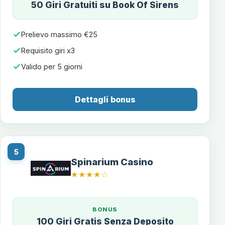
50 Giri Gratuiti su Book Of Sirens
Prelievo massimo €25
Requisito giri x3
Valido per 5 giorni
Dettagli bonus
5
Spinarium Casino
★★★★☆
BONUS
100 Giri Gratis Senza Deposito