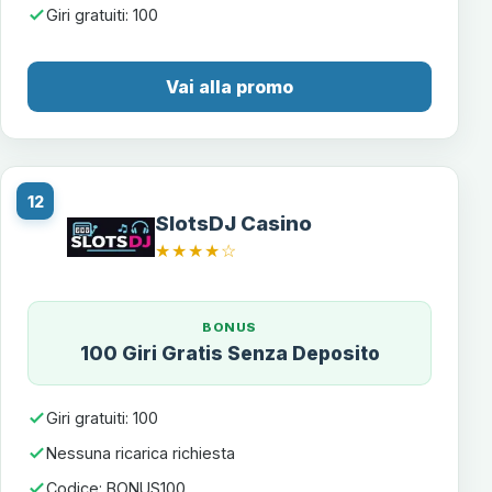
Giri gratuiti: 100
Vai alla promo
12
SlotsDJ Casino
★★★★☆
BONUS
100 Giri Gratis Senza Deposito
Giri gratuiti: 100
Nessuna ricarica richiesta
Codice: BONUS100