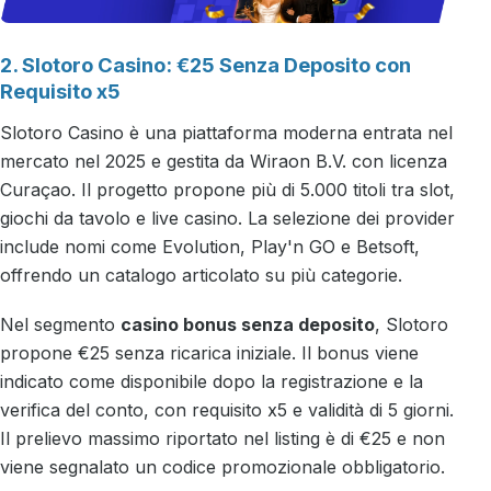
2. Slotoro Casino: €25 Senza Deposito con
Requisito x5
Slotoro Casino è una piattaforma moderna entrata nel
mercato nel 2025 e gestita da Wiraon B.V. con licenza
Curaçao. Il progetto propone più di 5.000 titoli tra slot,
giochi da tavolo e live casino. La selezione dei provider
include nomi come Evolution, Play'n GO e Betsoft,
offrendo un catalogo articolato su più categorie.
Nel segmento
casino bonus senza deposito
, Slotoro
propone €25 senza ricarica iniziale. Il bonus viene
indicato come disponibile dopo la registrazione e la
verifica del conto, con requisito x5 e validità di 5 giorni.
Il prelievo massimo riportato nel listing è di €25 e non
viene segnalato un codice promozionale obbligatorio.