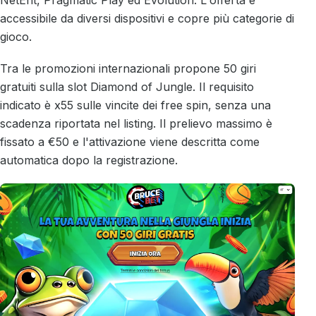
accessibile da diversi dispositivi e copre più categorie di
gioco.
Tra le promozioni internazionali propone 50 giri
gratuiti sulla slot Diamond of Jungle. Il requisito
indicato è x55 sulle vincite dei free spin, senza una
scadenza riportata nel listing. Il prelievo massimo è
fissato a €50 e l'attivazione viene descritta come
automatica dopo la registrazione.