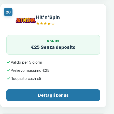
20
Hit'n'Spin
★★★★☆
BONUS
€25 Senza deposito
Valido per 5 giorni
Prelievo massimo €25
Requisito cash x5
Dettagli bonus