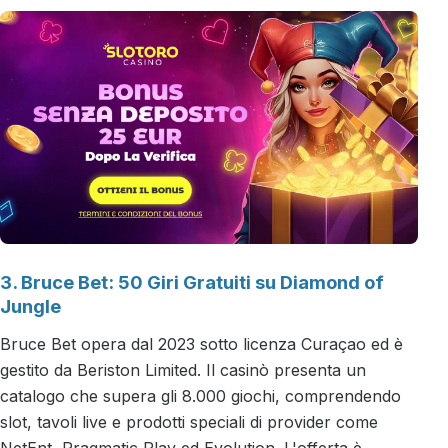
3. Bruce Bet: 50 Giri Gratuiti su Diamond of
Jungle
Bruce Bet opera dal 2023 sotto licenza Curaçao ed è
gestito da Beriston Limited. Il casinò presenta un
catalogo che supera gli 8.000 giochi, comprendendo
slot, tavoli live e prodotti speciali di provider come
NetEnt, Pragmatic Play ed Evolution. L'offerta è