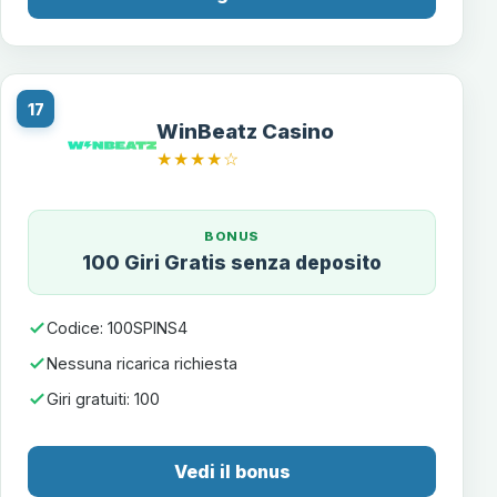
17
WinBeatz Casino
★★★★☆
BONUS
100 Giri Gratis senza deposito
Codice: 100SPINS4
Nessuna ricarica richiesta
Giri gratuiti: 100
Vedi il bonus