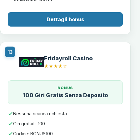
Dettagli bonus
13
Fridayroll Casino
★★★★☆
BONUS
100 Giri Gratis Senza Deposito
Nessuna ricarica richiesta
Giri gratuiti: 100
Codice: BONUS100