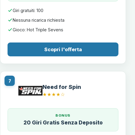
Giri gratuiti: 100
Nessuna ricarica richiesta
Gioco: Hot Triple Sevens
Scopri l'offerta
7
Need for Spin
★★★★☆
BONUS
20 Giri Gratis Senza Deposito