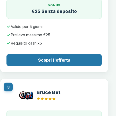
BONUS
€25 Senza deposito
Valido per 5 giorni
Prelievo massimo €25
Requisito cash x5
Scopri l'offerta
3
Bruce Bet
★★★★★