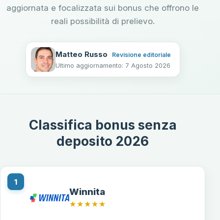
aggiornata e focalizzata sui bonus che offrono le
reali possibilità di prelievo.
Matteo Russo
Revisione editoriale
Ultimo aggiornamento: 7 Agosto 2026
Classifica bonus senza
deposito 2026
1
Winnita
★★★★★