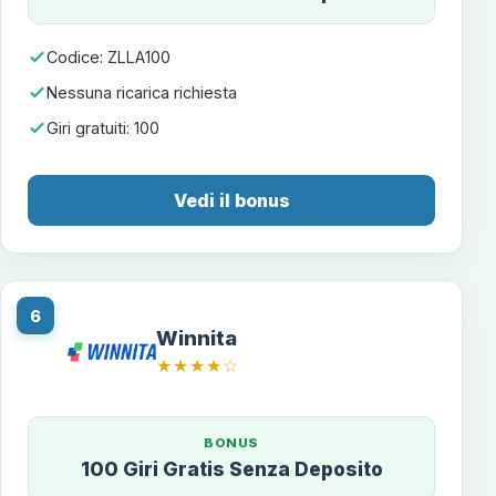
Codice: ZLLA100
Nessuna ricarica richiesta
Giri gratuiti: 100
Vedi il bonus
6
Winnita
★★★★☆
BONUS
100 Giri Gratis Senza Deposito