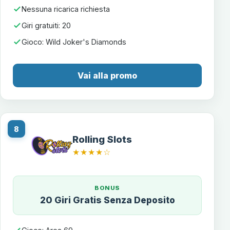
Nessuna ricarica richiesta
Giri gratuiti: 20
Gioco: Wild Joker's Diamonds
Vai alla promo
8
Rolling Slots
★★★★☆
BONUS
20 Giri Gratis Senza Deposito