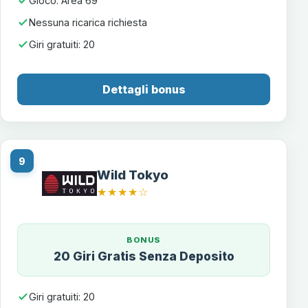
Gioco: Area 69
Nessuna ricarica richiesta
Giri gratuiti: 20
Dettagli bonus
9
Wild Tokyo
★★★★☆
BONUS
20 Giri Gratis Senza Deposito
Giri gratuiti: 20