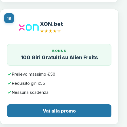
19
XON.bet
★★★★☆
BONUS
100 Giri Gratuiti su Alien Fruits
Prelievo massimo €50
Requisito giri x55
Nessuna scadenza
Vai alla promo