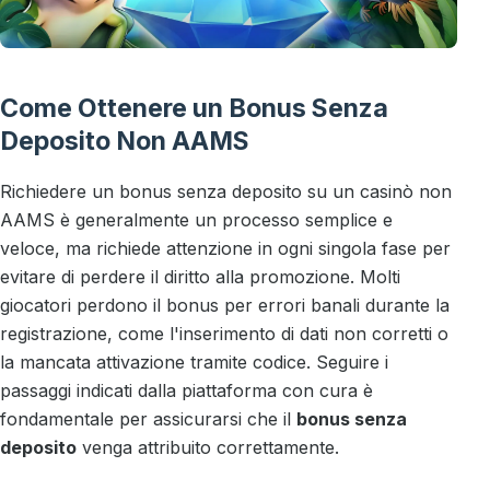
Come Ottenere un Bonus Senza
Deposito Non AAMS
Richiedere un bonus senza deposito su un casinò non
AAMS è generalmente un processo semplice e
veloce, ma richiede attenzione in ogni singola fase per
evitare di perdere il diritto alla promozione. Molti
giocatori perdono il bonus per errori banali durante la
registrazione, come l'inserimento di dati non corretti o
la mancata attivazione tramite codice. Seguire i
passaggi indicati dalla piattaforma con cura è
fondamentale per assicurarsi che il
bonus senza
deposito
venga attribuito correttamente.