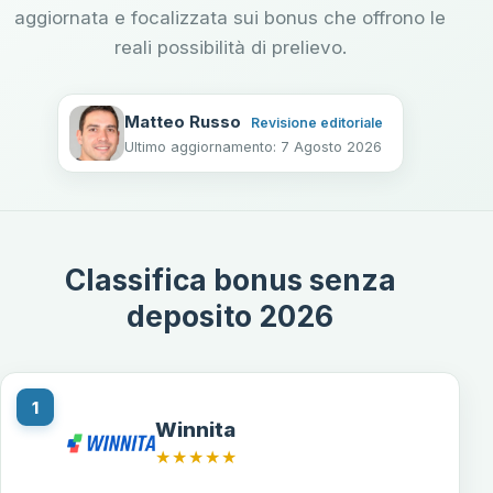
aggiornata e focalizzata sui bonus che offrono le
reali possibilità di prelievo.
Matteo Russo
Revisione editoriale
Ultimo aggiornamento: 7 Agosto 2026
Classifica bonus senza
deposito 2026
1
Winnita
★★★★★