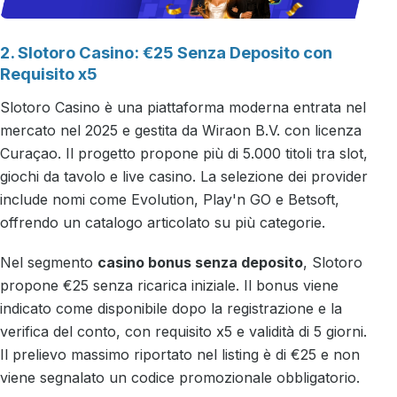
2. Slotoro Casino: €25 Senza Deposito con
Requisito x5
Slotoro Casino è una piattaforma moderna entrata nel
mercato nel 2025 e gestita da Wiraon B.V. con licenza
Curaçao. Il progetto propone più di 5.000 titoli tra slot,
giochi da tavolo e live casino. La selezione dei provider
include nomi come Evolution, Play'n GO e Betsoft,
offrendo un catalogo articolato su più categorie.
Nel segmento
casino bonus senza deposito
, Slotoro
propone €25 senza ricarica iniziale. Il bonus viene
indicato come disponibile dopo la registrazione e la
verifica del conto, con requisito x5 e validità di 5 giorni.
Il prelievo massimo riportato nel listing è di €25 e non
viene segnalato un codice promozionale obbligatorio.