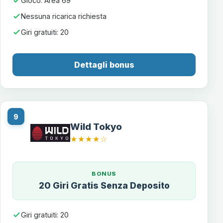
Gioco: Area 69
Nessuna ricarica richiesta
Giri gratuiti: 20
Dettagli bonus
9
Wild Tokyo
★★★★☆
BONUS
20 Giri Gratis Senza Deposito
Giri gratuiti: 20