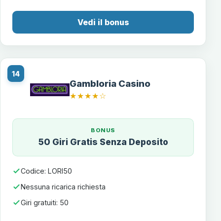
Vedi il bonus
14
Gambloria Casino
★★★★☆
BONUS
50 Giri Gratis Senza Deposito
Codice: LORI50
Nessuna ricarica richiesta
Giri gratuiti: 50