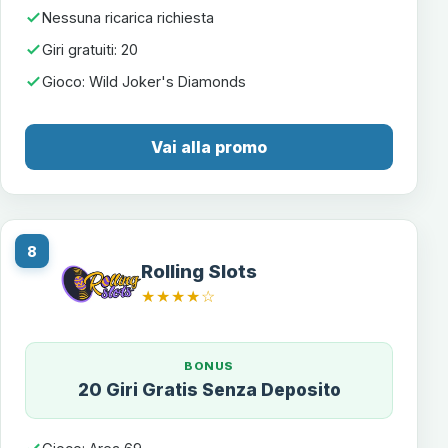
Nessuna ricarica richiesta
Giri gratuiti: 20
Gioco: Wild Joker's Diamonds
Vai alla promo
8
Rolling Slots
★★★★☆
BONUS
20 Giri Gratis Senza Deposito