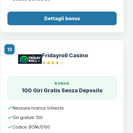
Dettagli bonus
13
Fridayroll Casino
★★★★☆
BONUS
100 Giri Gratis Senza Deposito
Nessuna ricarica richiesta
Giri gratuiti: 100
Codice: BONUS100