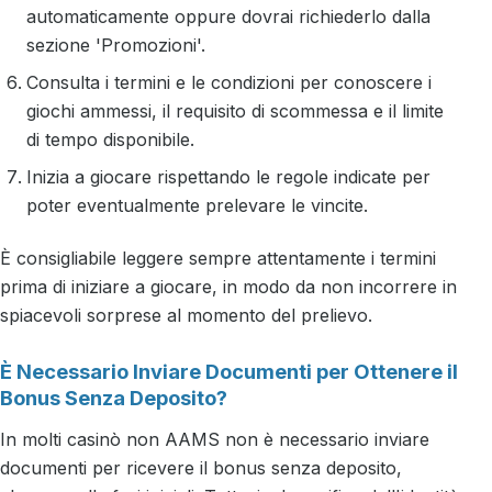
automaticamente oppure dovrai richiederlo dalla
sezione 'Promozioni'.
Consulta i termini e le condizioni per conoscere i
giochi ammessi, il requisito di scommessa e il limite
di tempo disponibile.
Inizia a giocare rispettando le regole indicate per
poter eventualmente prelevare le vincite.
È consigliabile leggere sempre attentamente i termini
prima di iniziare a giocare, in modo da non incorrere in
spiacevoli sorprese al momento del prelievo.
È Necessario Inviare Documenti per Ottenere il
Bonus Senza Deposito?
In molti casinò non AAMS non è necessario inviare
documenti per ricevere il bonus senza deposito,