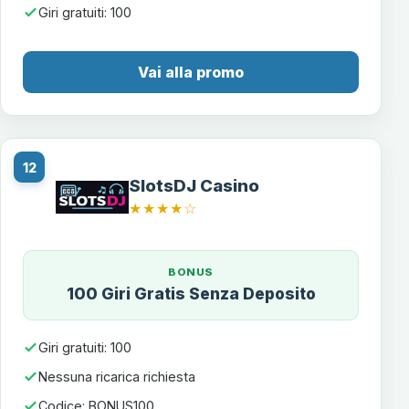
Giri gratuiti: 100
Vai alla promo
12
SlotsDJ Casino
★★★★☆
BONUS
100 Giri Gratis Senza Deposito
Giri gratuiti: 100
Nessuna ricarica richiesta
Codice: BONUS100