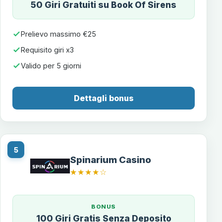
50 Giri Gratuiti su Book Of Sirens
Prelievo massimo €25
Requisito giri x3
Valido per 5 giorni
Dettagli bonus
5
Spinarium Casino
★★★★☆
BONUS
100 Giri Gratis Senza Deposito