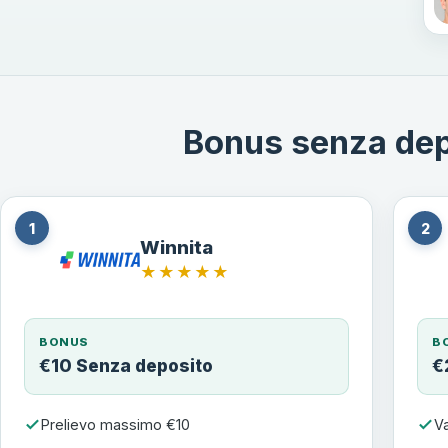
Bonus senza dep
1
2
Winnita
★★★★★
BONUS
B
€10 Senza deposito
€
Prelievo massimo €10
Va