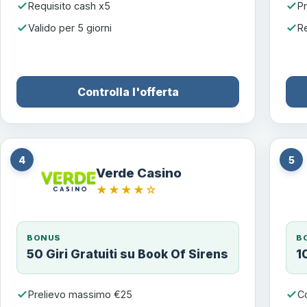
Requisito cash x5
P
Valido per 5 giorni
R
Controlla l'offerta
4
5
Verde Casino
★★★★☆
BONUS
B
50 Giri Gratuiti su Book Of Sirens
1
Prelievo massimo €25
C