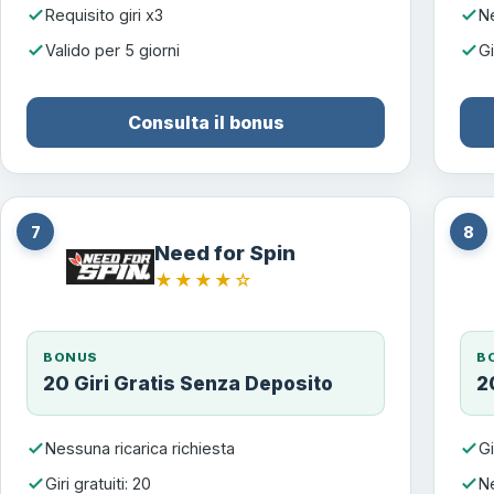
Requisito giri x3
Ne
Valido per 5 giorni
Gi
Consulta il bonus
7
8
Need for Spin
★★★★☆
BONUS
B
20 Giri Gratis Senza Deposito
2
Nessuna ricarica richiesta
G
Giri gratuiti: 20
Ne