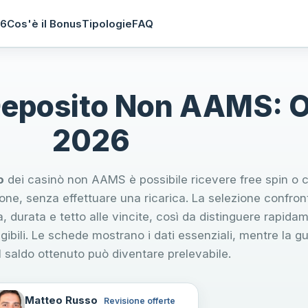
26
Cos'è il Bonus
Tipologie
FAQ
eposito Non AAMS: O
2026
o
dei casinò non AAMS è possibile ricevere free spin o c
one, senza effettuare una ricarica. La selezione confron
ata, durata e tetto alle vincite, così da distinguere rapida
gibili. Le schede mostrano i dati essenziali, mentre la g
l saldo ottenuto può diventare prelevabile.
Matteo Russo
Revisione offerte