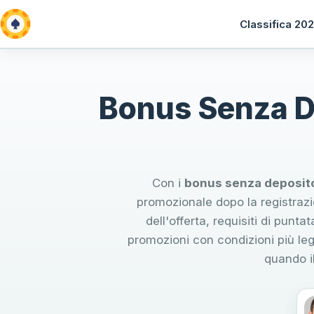
Classifica 20
Bonus Senza D
Con i
bonus senza deposit
promozionale dopo la registrazi
dell'offerta, requisiti di punt
promozioni con condizioni più leg
quando i