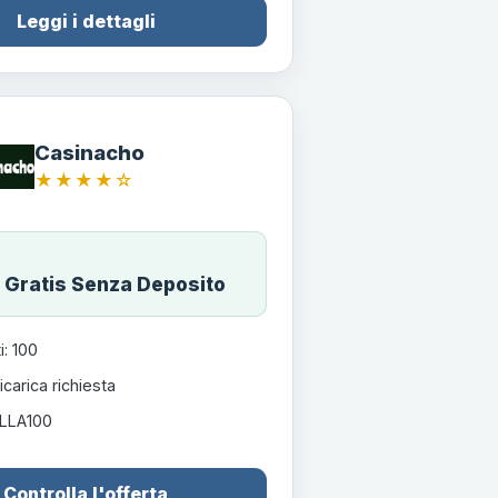
Leggi i dettagli
Casinacho
★★★★☆
i Gratis Senza Deposito
i: 100
carica richiesta
ILLA100
Controlla l'offerta