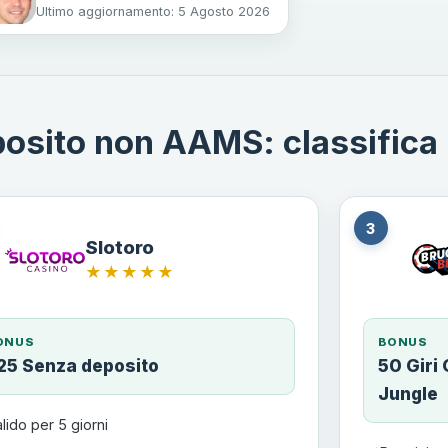
Ultimo aggiornamento: 5 Agosto 2026
osito non AAMS: classifica
3
Slotoro
★★★★★
ONUS
BONUS
25 Senza deposito
50 Giri 
Jungle
lido per 5 giorni