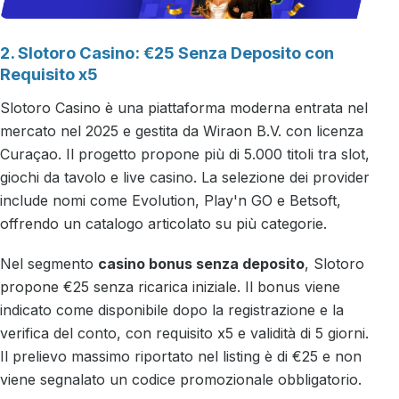
2. Slotoro Casino: €25 Senza Deposito con
Requisito x5
Slotoro Casino è una piattaforma moderna entrata nel
mercato nel 2025 e gestita da Wiraon B.V. con licenza
Curaçao. Il progetto propone più di 5.000 titoli tra slot,
giochi da tavolo e live casino. La selezione dei provider
include nomi come Evolution, Play'n GO e Betsoft,
offrendo un catalogo articolato su più categorie.
Nel segmento
casino bonus senza deposito
, Slotoro
propone €25 senza ricarica iniziale. Il bonus viene
indicato come disponibile dopo la registrazione e la
verifica del conto, con requisito x5 e validità di 5 giorni.
Il prelievo massimo riportato nel listing è di €25 e non
viene segnalato un codice promozionale obbligatorio.