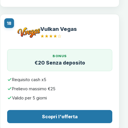
18
Vulkan Vegas
★★★★☆
BONUS
€20 Senza deposito
Requisito cash x5
Prelievo massimo €25
Valido per 5 giorni
Scopri l'offerta