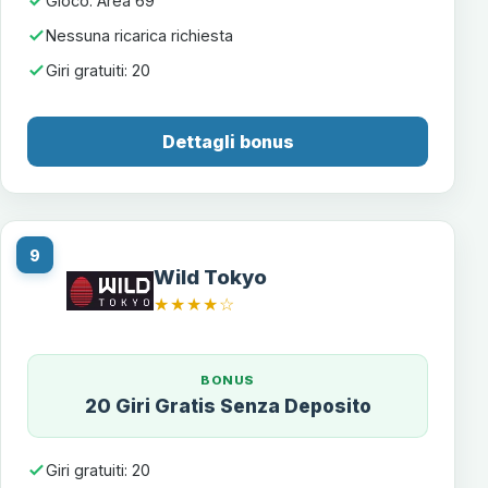
Gioco: Area 69
Nessuna ricarica richiesta
Giri gratuiti: 20
Dettagli bonus
9
Wild Tokyo
★★★★☆
BONUS
20 Giri Gratis Senza Deposito
Giri gratuiti: 20