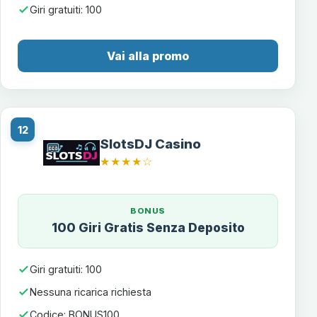
Giri gratuiti: 100
Vai alla promo
12
SlotsDJ Casino
★★★★☆
BONUS
100 Giri Gratis Senza Deposito
Giri gratuiti: 100
Nessuna ricarica richiesta
Codice: BONUS100