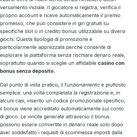
versamento iniziale. Il giocatore si registra, verifica il
proprio account e riceve automaticamente il premio
promesso, che può consistere in giri gratuiti su
specifiche slot o in credito bonus utilizzabile su diversi
giochi. Questa tipologia di promozione è
particolarmente apprezzata perché consente di
esplorare la piattaforma senza rischiare denaro reale,
soprattutto quando si sceglie un affidabile
casino con
bonus senza deposito
.
Dal punto di vista pratico, il funzionamento è piuttosto
semplice: una volta completata la registrazione e, in
alcuni casi, inserito un codice promozionale specifico,
il bonus viene accreditato automaticamente sul conto
di gioco. Le vincite generate attraverso il bonus
possono essere convertite in denaro reale solo dopo
aver soddisfatto i requisiti di scommessa imposti dalla