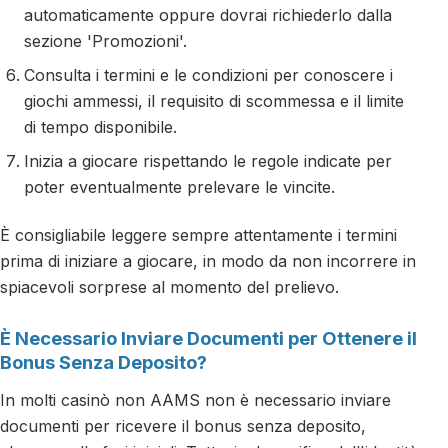
automaticamente oppure dovrai richiederlo dalla
sezione 'Promozioni'.
Consulta i termini e le condizioni per conoscere i
giochi ammessi, il requisito di scommessa e il limite
di tempo disponibile.
Inizia a giocare rispettando le regole indicate per
poter eventualmente prelevare le vincite.
È consigliabile leggere sempre attentamente i termini
prima di iniziare a giocare, in modo da non incorrere in
spiacevoli sorprese al momento del prelievo.
È Necessario Inviare Documenti per Ottenere il
Bonus Senza Deposito?
In molti casinò non AAMS non è necessario inviare
documenti per ricevere il bonus senza deposito,