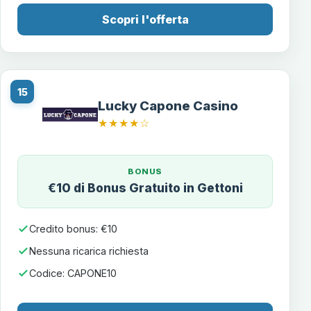
Scopri l'offerta
15
Lucky Capone Casino
★★★★☆
BONUS
€10 di Bonus Gratuito in Gettoni
Credito bonus: €10
Nessuna ricarica richiesta
Codice: CAPONE10