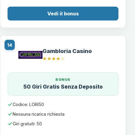
Vedi il bonus
14
Gambloria Casino
★★★★☆
BONUS
50 Giri Gratis Senza Deposito
Codice: LORI50
Nessuna ricarica richiesta
Giri gratuiti: 50