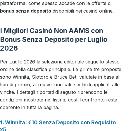
piattaforma, come spesso accade con le offerte di
bonus senza deposito
disponibili nei casinò online.
I Migliori Casinò Non AAMS con
Bonus Senza Deposito per Luglio
2026
Per Luglio 2026 la selezione editoriale segue lo stesso
ordine della classifica principale. Le prime tre proposte
sono Winnita, Slotoro e Bruce Bet, valutate in base al
tipo di premio, ai requisiti indicati e ai limiti applicati alle
vincite. I dettagli riportati di seguito riprendono le
condizioni mostrate nel listing, così il confronto resta
coerente in tutta la pagina.
1. Winnita: €10 Senza Deposito con Requisito
x5