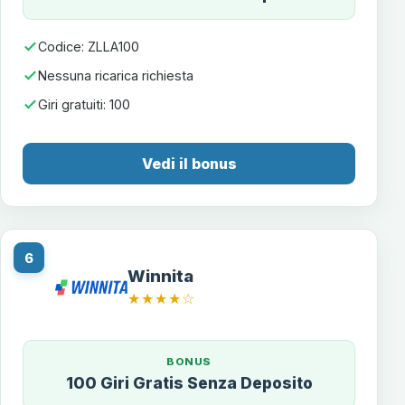
Codice: ZLLA100
Nessuna ricarica richiesta
Giri gratuiti: 100
Vedi il bonus
6
Winnita
★★★★☆
BONUS
100 Giri Gratis Senza Deposito