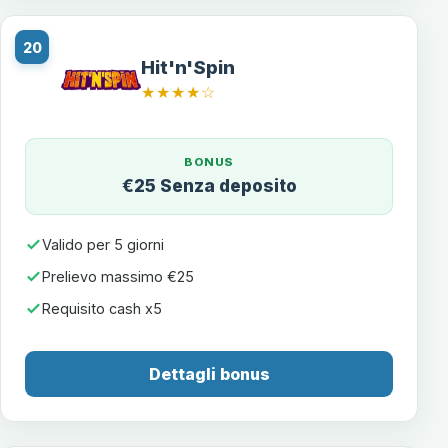
20
Hit'n'Spin
★★★★☆
BONUS
€25 Senza deposito
Valido per 5 giorni
Prelievo massimo €25
Requisito cash x5
Dettagli bonus