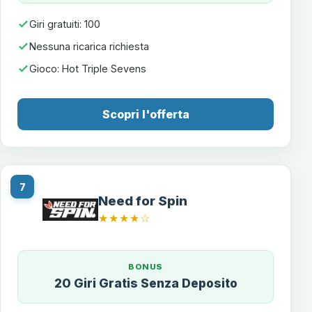
Giri gratuiti: 100
Nessuna ricarica richiesta
Gioco: Hot Triple Sevens
Scopri l'offerta
7
Need for Spin
★★★★☆
BONUS
20 Giri Gratis Senza Deposito