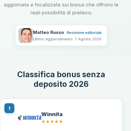
aggiornata e focalizzata sui bonus che offrono le
reali possibilità di prelievo.
Matteo Russo
Revisione editoriale
Ultimo aggiornamento: 7 Agosto 2026
Classifica bonus senza
deposito 2026
1
Winnita
★★★★★