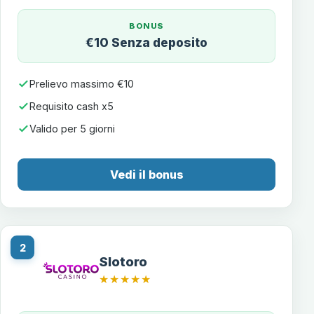
BONUS
€10 Senza deposito
Prelievo massimo €10
Requisito cash x5
Valido per 5 giorni
Vedi il bonus
2
Slotoro
★★★★★