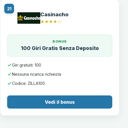
21
Casinacho
★★★★☆
BONUS
100 Giri Gratis Senza Deposito
Giri gratuiti: 100
Nessuna ricarica richiesta
Codice: ZILLA100
Vedi il bonus