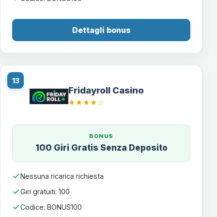
Dettagli bonus
13
Fridayroll Casino
★★★★☆
BONUS
100 Giri Gratis Senza Deposito
Nessuna ricarica richiesta
Giri gratuiti: 100
Codice: BONUS100