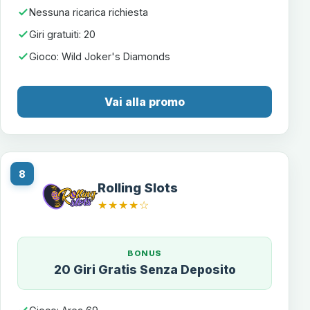
Nessuna ricarica richiesta
Giri gratuiti: 20
Gioco: Wild Joker's Diamonds
Vai alla promo
8
Rolling Slots
★★★★☆
BONUS
20 Giri Gratis Senza Deposito