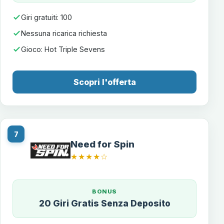
Giri gratuiti: 100
Nessuna ricarica richiesta
Gioco: Hot Triple Sevens
Scopri l'offerta
7
Need for Spin
★★★★☆
BONUS
20 Giri Gratis Senza Deposito