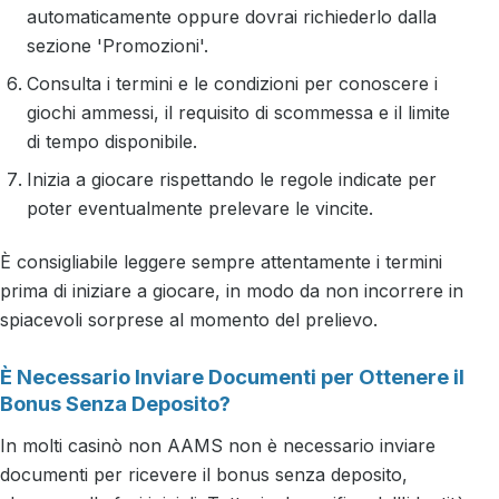
automaticamente oppure dovrai richiederlo dalla
sezione 'Promozioni'.
Consulta i termini e le condizioni per conoscere i
giochi ammessi, il requisito di scommessa e il limite
di tempo disponibile.
Inizia a giocare rispettando le regole indicate per
poter eventualmente prelevare le vincite.
È consigliabile leggere sempre attentamente i termini
prima di iniziare a giocare, in modo da non incorrere in
spiacevoli sorprese al momento del prelievo.
È Necessario Inviare Documenti per Ottenere il
Bonus Senza Deposito?
In molti casinò non AAMS non è necessario inviare
documenti per ricevere il bonus senza deposito,