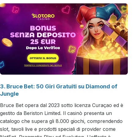
3. Bruce Bet: 50 Giri Gratuiti su Diamond of
Jungle
Bruce Bet opera dal 2023 sotto licenza Curaçao ed è
gestito da Beriston Limited. Il casinò presenta un
catalogo che supera gli 8.000 giochi, comprendendo
slot, tavoli live e prodotti speciali di provider come
NetEnt, Pragmatic Play ed Evolution. L'offerta è