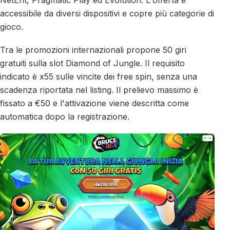
accessibile da diversi dispositivi e copre più categorie di
gioco.
Tra le promozioni internazionali propone 50 giri
gratuiti sulla slot Diamond of Jungle. Il requisito
indicato è x55 sulle vincite dei free spin, senza una
scadenza riportata nel listing. Il prelievo massimo è
fissato a €50 e l'attivazione viene descritta come
automatica dopo la registrazione.