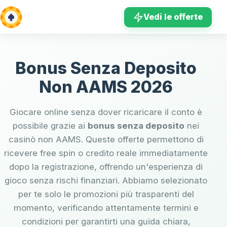
Vedi le offerte
Bonus Senza Deposito
Non AAMS 2026
Giocare online senza dover ricaricare il conto è
possibile grazie ai
bonus senza deposito
nei
casinò non AAMS. Queste offerte permettono di
ricevere free spin o credito reale immediatamente
dopo la registrazione, offrendo un'esperienza di
gioco senza rischi finanziari. Abbiamo selezionato
per te solo le promozioni più trasparenti del
momento, verificando attentamente termini e
condizioni per garantirti una guida chiara,