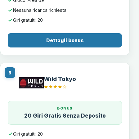
Gioco: Area 69
Nessuna ricarica richiesta
Giri gratuiti: 20
Dettagli bonus
9
Wild Tokyo
★★★★☆
BONUS
20 Giri Gratis Senza Deposito
Giri gratuiti: 20