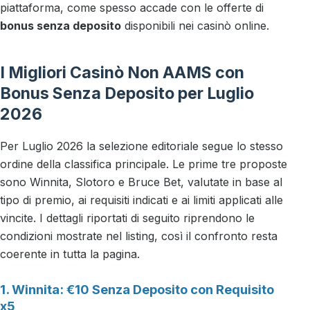
piattaforma, come spesso accade con le offerte di
bonus senza deposito
disponibili nei casinò online.
I Migliori Casinò Non AAMS con
Bonus Senza Deposito per Luglio
2026
Per Luglio 2026 la selezione editoriale segue lo stesso
ordine della classifica principale. Le prime tre proposte
sono Winnita, Slotoro e Bruce Bet, valutate in base al
tipo di premio, ai requisiti indicati e ai limiti applicati alle
vincite. I dettagli riportati di seguito riprendono le
condizioni mostrate nel listing, così il confronto resta
coerente in tutta la pagina.
1. Winnita: €10 Senza Deposito con Requisito
x5