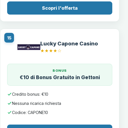
Scopri l'offerta
15
Lucky Capone Casino
★★★★☆
BONUS
€10 di Bonus Gratuito in Gettoni
Credito bonus: €10
Nessuna ricarica richiesta
Codice: CAPONE10