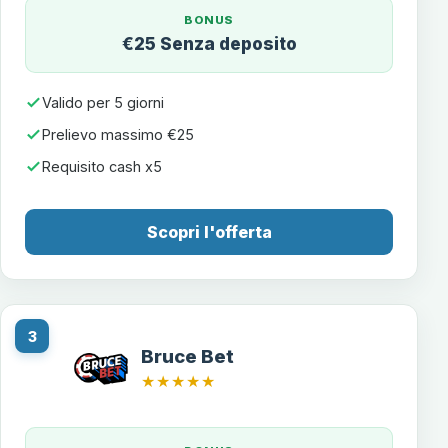
BONUS
€25 Senza deposito
Valido per 5 giorni
Prelievo massimo €25
Requisito cash x5
Scopri l'offerta
3
Bruce Bet
★★★★★