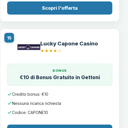
Scopri l'offerta
15
Lucky Capone Casino
★★★★☆
BONUS
€10 di Bonus Gratuito in Gettoni
Credito bonus: €10
Nessuna ricarica richiesta
Codice: CAPONE10