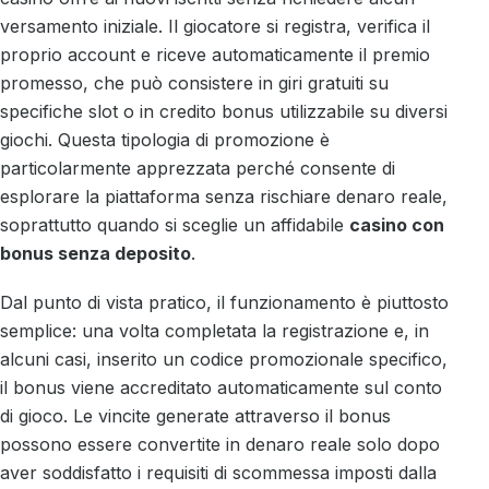
versamento iniziale. Il giocatore si registra, verifica il
proprio account e riceve automaticamente il premio
promesso, che può consistere in giri gratuiti su
specifiche slot o in credito bonus utilizzabile su diversi
giochi. Questa tipologia di promozione è
particolarmente apprezzata perché consente di
esplorare la piattaforma senza rischiare denaro reale,
soprattutto quando si sceglie un affidabile
casino con
bonus senza deposito
.
Dal punto di vista pratico, il funzionamento è piuttosto
semplice: una volta completata la registrazione e, in
alcuni casi, inserito un codice promozionale specifico,
il bonus viene accreditato automaticamente sul conto
di gioco. Le vincite generate attraverso il bonus
possono essere convertite in denaro reale solo dopo
aver soddisfatto i requisiti di scommessa imposti dalla