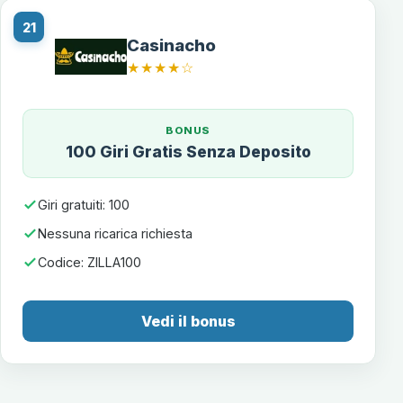
21
Casinacho
★★★★☆
BONUS
100 Giri Gratis Senza Deposito
Giri gratuiti: 100
Nessuna ricarica richiesta
Codice: ZILLA100
Vedi il bonus