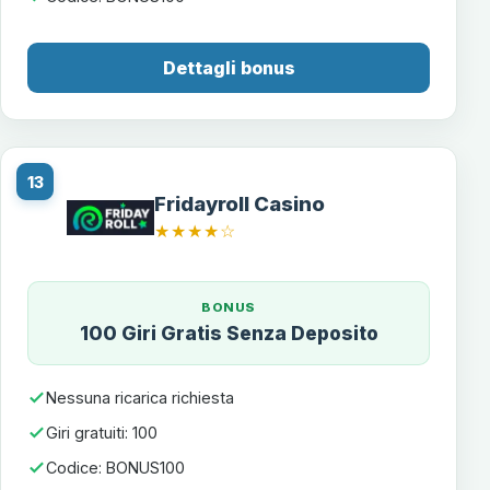
Dettagli bonus
13
Fridayroll Casino
★★★★☆
BONUS
100 Giri Gratis Senza Deposito
Nessuna ricarica richiesta
Giri gratuiti: 100
Codice: BONUS100