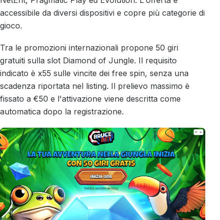
accessibile da diversi dispositivi e copre più categorie di
gioco.
Tra le promozioni internazionali propone 50 giri
gratuiti sulla slot Diamond of Jungle. Il requisito
indicato è x55 sulle vincite dei free spin, senza una
scadenza riportata nel listing. Il prelievo massimo è
fissato a €50 e l'attivazione viene descritta come
automatica dopo la registrazione.