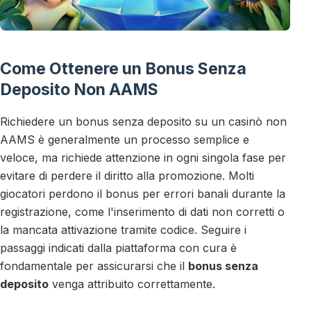
Come Ottenere un Bonus Senza
Deposito Non AAMS
Richiedere un bonus senza deposito su un casinò non
AAMS è generalmente un processo semplice e
veloce, ma richiede attenzione in ogni singola fase per
evitare di perdere il diritto alla promozione. Molti
giocatori perdono il bonus per errori banali durante la
registrazione, come l'inserimento di dati non corretti o
la mancata attivazione tramite codice. Seguire i
passaggi indicati dalla piattaforma con cura è
fondamentale per assicurarsi che il
bonus senza
deposito
venga attribuito correttamente.