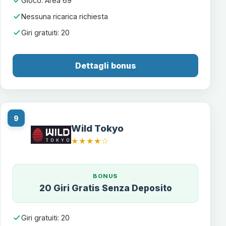
Gioco: Area 69
Nessuna ricarica richiesta
Giri gratuiti: 20
Dettagli bonus
9
Wild Tokyo
★★★★☆
BONUS
20 Giri Gratis Senza Deposito
Giri gratuiti: 20