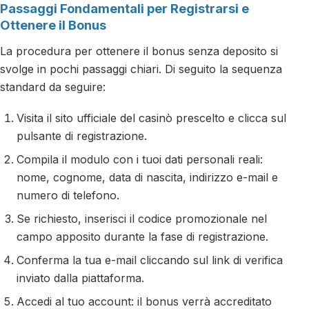
Passaggi Fondamentali per Registrarsi e
Ottenere il Bonus
La procedura per ottenere il bonus senza deposito si
svolge in pochi passaggi chiari. Di seguito la sequenza
standard da seguire:
Visita il sito ufficiale del casinò prescelto e clicca sul
pulsante di registrazione.
Compila il modulo con i tuoi dati personali reali:
nome, cognome, data di nascita, indirizzo e-mail e
numero di telefono.
Se richiesto, inserisci il codice promozionale nel
campo apposito durante la fase di registrazione.
Conferma la tua e-mail cliccando sul link di verifica
inviato dalla piattaforma.
Accedi al tuo account: il bonus verrà accreditato