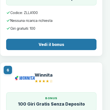
Codice: ZLLA100
Nessuna ricarica richiesta
Giri gratuiti: 100
Vedi il bonus
6
Winnita
★★★★☆
BONUS
100 Giri Gratis Senza Deposito