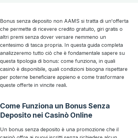
Bonus senza deposito non AAMS si tratta di un'offerta
che permette di ricevere credito gratuito, giri gratis o
altri premi senza dover versare nemmeno un
centesimo di tasca propria. In questa guida completa
analizzeremo tutto ciò che è fondamentale sapere su
questa tipologia di bonus: come funziona, in quali
casinò è disponibile, quali condizioni bisogna rispettare
per poterne beneficiare appieno e come trasformare
queste offerte in vincite reali.
Come Funziona un Bonus Senza
Deposito nei Casinò Online
Un bonus senza deposito è una promozione che il
casinò offre ai nuovi iscritti senza richiedere alcun