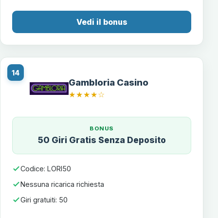
Vedi il bonus
14
Gambloria Casino
★★★★☆
BONUS
50 Giri Gratis Senza Deposito
Codice: LORI50
Nessuna ricarica richiesta
Giri gratuiti: 50