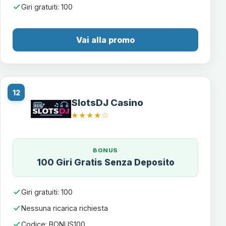
Giri gratuiti: 100
Vai alla promo
12
SlotsDJ Casino
★★★★☆
BONUS
100 Giri Gratis Senza Deposito
Giri gratuiti: 100
Nessuna ricarica richiesta
Codice: BONUS100