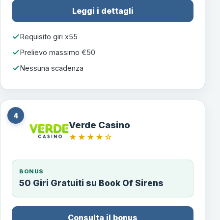
Leggi i dettagli
Requisito giri x55
Prelievo massimo €50
Nessuna scadenza
4
Verde Casino
★★★★☆
BONUS
50 Giri Gratuiti su Book Of Sirens
Consulta il bonus