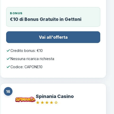
BONUS
€10 di Bonus Gratuito in Gettoni
Vai all'offerta
Credito bonus: €10
Nessuna ricarica richiesta
Codice: CAPONE10
16
Spinania Casino
★★★★☆