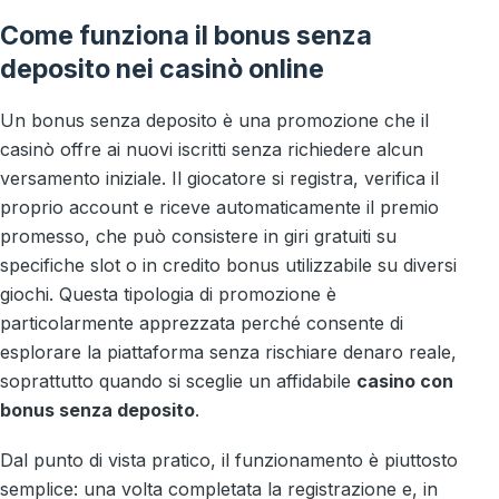
Come funziona il bonus senza
deposito nei casinò online
Un bonus senza deposito è una promozione che il
casinò offre ai nuovi iscritti senza richiedere alcun
versamento iniziale. Il giocatore si registra, verifica il
proprio account e riceve automaticamente il premio
promesso, che può consistere in giri gratuiti su
specifiche slot o in credito bonus utilizzabile su diversi
giochi. Questa tipologia di promozione è
particolarmente apprezzata perché consente di
esplorare la piattaforma senza rischiare denaro reale,
soprattutto quando si sceglie un affidabile
casino con
bonus senza deposito
.
Dal punto di vista pratico, il funzionamento è piuttosto
semplice: una volta completata la registrazione e, in