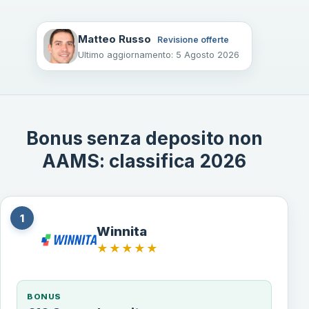
Matteo Russo
Revisione offerte
Ultimo aggiornamento: 5 Agosto 2026
Bonus senza deposito non
AAMS: classifica 2026
1
Winnita
★★★★★
BONUS