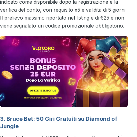
indicato come disponibile dopo la registrazione e la
verifica del conto, con requisito x5 e validità di 5 giorni.
Il prelievo massimo riportato nel listing è di €25 e non
viene segnalato un codice promozionale obbligatorio.
3. Bruce Bet: 50 Giri Gratuiti su Diamond of
Jungle