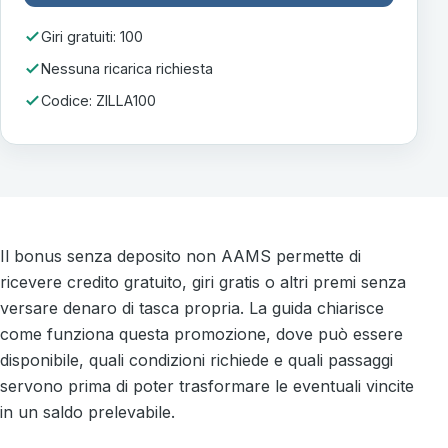
Giri gratuiti: 100
Nessuna ricarica richiesta
Codice: ZILLA100
Il bonus senza deposito non AAMS permette di
ricevere credito gratuito, giri gratis o altri premi senza
versare denaro di tasca propria. La guida chiarisce
come funziona questa promozione, dove può essere
disponibile, quali condizioni richiede e quali passaggi
servono prima di poter trasformare le eventuali vincite
in un saldo prelevabile.