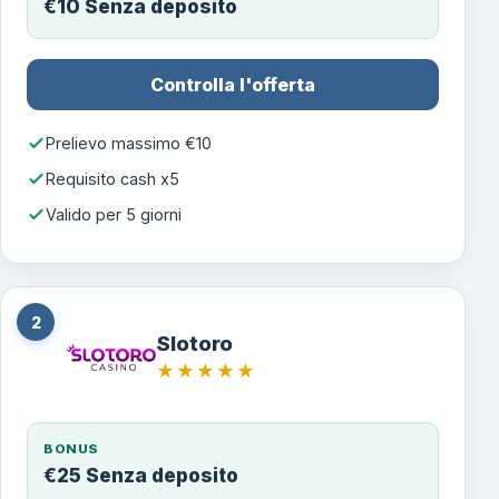
€10 Senza deposito
Controlla l'offerta
Prelievo massimo €10
Requisito cash x5
Valido per 5 giorni
2
Slotoro
★★★★★
BONUS
€25 Senza deposito