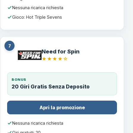
Nessuna ricarica richiesta
Gioco: Hot Triple Sevens
7
Need for Spin
★★★★☆
BONUS
20 Giri Gratis Senza Deposito
Apri la promozione
Nessuna ricarica richiesta
Giri gratuiti: 20