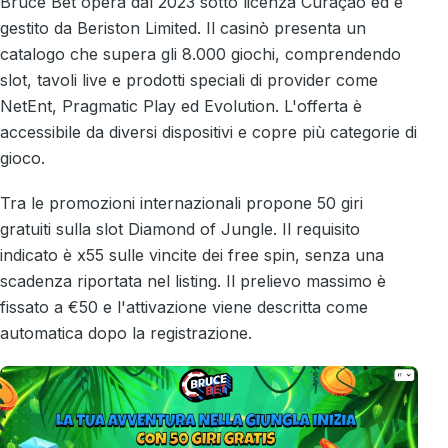
Bruce Bet opera dal 2023 sotto licenza Curaçao ed è
gestito da Beriston Limited. Il casinò presenta un
catalogo che supera gli 8.000 giochi, comprendendo
slot, tavoli live e prodotti speciali di provider come
NetEnt, Pragmatic Play ed Evolution. L'offerta è
accessibile da diversi dispositivi e copre più categorie di
gioco.
Tra le promozioni internazionali propone 50 giri
gratuiti sulla slot Diamond of Jungle. Il requisito
indicato è x55 sulle vincite dei free spin, senza una
scadenza riportata nel listing. Il prelievo massimo è
fissato a €50 e l'attivazione viene descritta come
automatica dopo la registrazione.