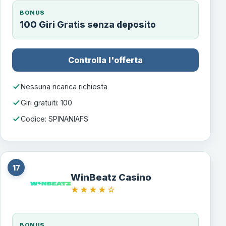
BONUS
100 Giri Gratis senza deposito
Controlla l'offerta
Nessuna ricarica richiesta
Giri gratuiti: 100
Codice: SPINANIAFS
17
WinBeatz Casino
★★★★☆
BONUS