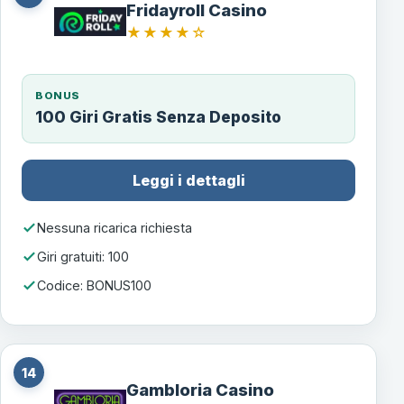
Fridayroll Casino
★★★★☆
BONUS
100 Giri Gratis Senza Deposito
Leggi i dettagli
Nessuna ricarica richiesta
Giri gratuiti: 100
Codice: BONUS100
14
Gambloria Casino