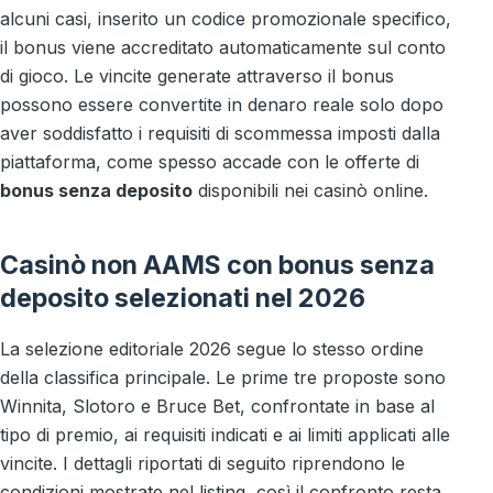
alcuni casi, inserito un codice promozionale specifico,
il bonus viene accreditato automaticamente sul conto
di gioco. Le vincite generate attraverso il bonus
possono essere convertite in denaro reale solo dopo
aver soddisfatto i requisiti di scommessa imposti dalla
piattaforma, come spesso accade con le offerte di
bonus senza deposito
disponibili nei casinò online.
Casinò non AAMS con bonus senza
deposito selezionati nel 2026
La selezione editoriale 2026 segue lo stesso ordine
della classifica principale. Le prime tre proposte sono
Winnita, Slotoro e Bruce Bet, confrontate in base al
tipo di premio, ai requisiti indicati e ai limiti applicati alle
vincite. I dettagli riportati di seguito riprendono le
condizioni mostrate nel listing, così il confronto resta