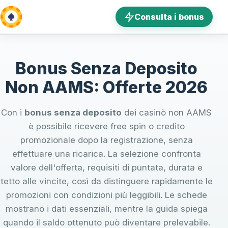
Consulta i bonus
Bonus Senza Deposito
Non AAMS: Offerte 2026
Con i
bonus senza deposito
dei casinò non AAMS
è possibile ricevere free spin o credito
promozionale dopo la registrazione, senza
effettuare una ricarica. La selezione confronta
valore dell'offerta, requisiti di puntata, durata e
tetto alle vincite, così da distinguere rapidamente le
promozioni con condizioni più leggibili. Le schede
mostrano i dati essenziali, mentre la guida spiega
quando il saldo ottenuto può diventare prelevabile.