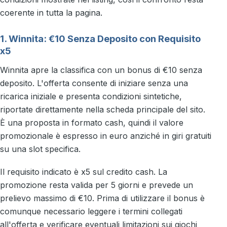
coerente in tutta la pagina.
1. Winnita: €10 Senza Deposito con Requisito
x5
Winnita apre la classifica con un bonus di €10 senza
deposito. L'offerta consente di iniziare senza una
ricarica iniziale e presenta condizioni sintetiche,
riportate direttamente nella scheda principale del sito.
È una proposta in formato cash, quindi il valore
promozionale è espresso in euro anziché in giri gratuiti
su una slot specifica.
Il requisito indicato è x5 sul credito cash. La
promozione resta valida per 5 giorni e prevede un
prelievo massimo di €10. Prima di utilizzare il bonus è
comunque necessario leggere i termini collegati
all'offerta e verificare eventuali limitazioni sui giochi