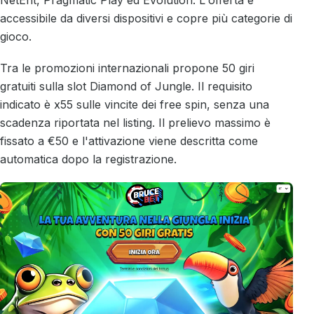
accessibile da diversi dispositivi e copre più categorie di
gioco.
Tra le promozioni internazionali propone 50 giri
gratuiti sulla slot Diamond of Jungle. Il requisito
indicato è x55 sulle vincite dei free spin, senza una
scadenza riportata nel listing. Il prelievo massimo è
fissato a €50 e l'attivazione viene descritta come
automatica dopo la registrazione.