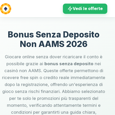
Vedi le offerte
Bonus Senza Deposito
Non AAMS 2026
Giocare online senza dover ricaricare il conto è
possibile grazie ai
bonus senza deposito
nei
casinò non AAMS. Queste offerte permettono di
ricevere free spin o credito reale immediatamente
dopo la registrazione, offrendo un'esperienza di
gioco senza rischi finanziari. Abbiamo selezionato
per te solo le promozioni più trasparenti del
momento, verificando attentamente termini e
condizioni per garantirti una guida chiara,