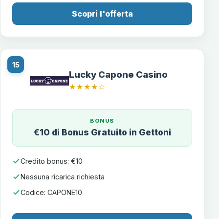
Scopri l'offerta
15
Lucky Capone Casino
★★★★☆
BONUS
€10 di Bonus Gratuito in Gettoni
Credito bonus: €10
Nessuna ricarica richiesta
Codice: CAPONE10