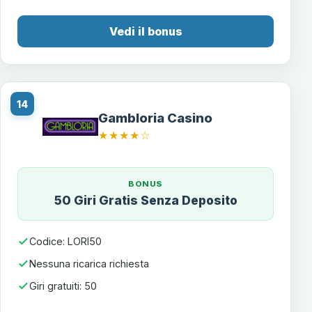
Vedi il bonus
14
Gambloria Casino
★★★★☆
BONUS
50 Giri Gratis Senza Deposito
Codice: LORI50
Nessuna ricarica richiesta
Giri gratuiti: 50