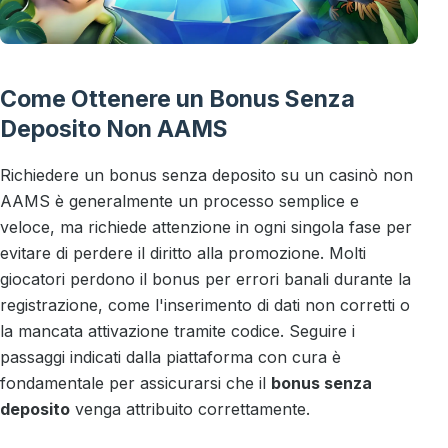
Come Ottenere un Bonus Senza
Deposito Non AAMS
Richiedere un bonus senza deposito su un casinò non
AAMS è generalmente un processo semplice e
veloce, ma richiede attenzione in ogni singola fase per
evitare di perdere il diritto alla promozione. Molti
giocatori perdono il bonus per errori banali durante la
registrazione, come l'inserimento di dati non corretti o
la mancata attivazione tramite codice. Seguire i
passaggi indicati dalla piattaforma con cura è
fondamentale per assicurarsi che il
bonus senza
deposito
venga attribuito correttamente.