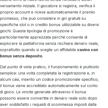
versamento iniziale. Il giocatore si registra, verifica il
proprio account e riceve automaticamente il premio
promesso, che può consistere in giri gratuiti su
specifiche slot o in credito bonus utilizzabile su diversi
giochi. Questa tipologia di promozione è
particolarmente apprezzata perché consente di
esplorare la piattaforma senza rischiare denaro reale,
soprattutto quando si sceglie un affidabile
casino con
bonus senza deposito
.
Dal punto di vista pratico, il funzionamento è piuttosto
semplice: una volta completata la registrazione e, in
alcuni casi, inserito un codice promozionale specifico,
il bonus viene accreditato automaticamente sul conto
di gioco. Le vincite generate attraverso il bonus
possono essere convertite in denaro reale solo dopo
aver soddisfatto i requisiti di scommessa imposti dalla