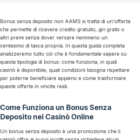
Bonus senza deposito non AAMS si tratta di un'offerta
che permette di ricevere credito gratuito, giri gratis o
altri premi senza dover versare nemmeno un
centesimo di tasca propria. In questa guida completa
analizzeremo tutto ciò che è fondamentale sapere su
questa tipologia di bonus: come funziona, in quali
casinò è disponibile, quali condizioni bisogna rispettare
per poterne beneficiare appieno e come trasformare
queste offerte in vincite reali.
Come Funziona un Bonus Senza
Deposito nei Casinò Online
Un bonus senza deposito è una promozione che il
casinò offre ai nuovi iscritti senza richiedere alcun