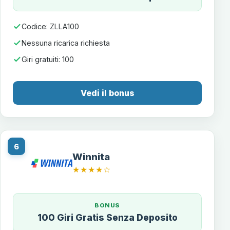
Codice: ZLLA100
Nessuna ricarica richiesta
Giri gratuiti: 100
Vedi il bonus
6
Winnita
★★★★☆
BONUS
100 Giri Gratis Senza Deposito