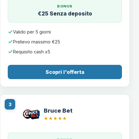
BONUS
€25 Senza deposito
Valido per 5 giorni
Prelievo massimo €25
Requisito cash x5
Scopri l'offerta
3
Bruce Bet
★★★★★