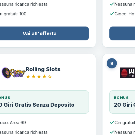
ssuna ricarica richiesta
Nessuna ri
ri gratuiti: 100
Gioco: Ho
Vai all'offerta
9
Rolling Slots
★★★★☆
ONUS
BONUS
0 Giri Gratis Senza Deposito
20 Giri
ioco: Area 69
Giri gratuit
ssuna ricarica richiesta
Nessuna ri