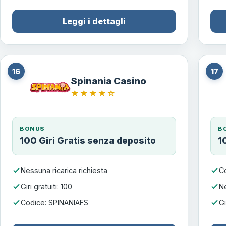
Leggi i dettagli
16
17
Spinania Casino
★★★★☆
BONUS
B
100 Giri Gratis senza deposito
1
Nessuna ricarica richiesta
C
Giri gratuiti: 100
Ne
Codice: SPINANIAFS
Gi