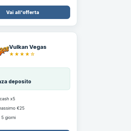
Vai all'offerta
Vulkan Vegas
★★★★☆
za deposito
 cash x5
 massimo €25
 5 giorni