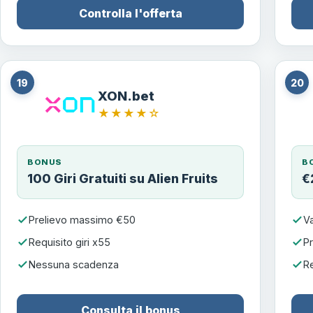
Controlla l'offerta
19
20
XON.bet
★★★★☆
BONUS
B
100 Giri Gratuiti su Alien Fruits
€
Prelievo massimo €50
Va
Requisito giri x55
P
Nessuna scadenza
R
Consulta il bonus