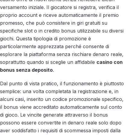
versamento iniziale. Il giocatore si registra, verifica il
proprio account e riceve automaticamente il premio
promesso, che può consistere in giri gratuiti su
specifiche slot o in credito bonus utilizzabile su diversi
giochi. Questa tipologia di promozione è
particolarmente apprezzata perché consente di
esplorare la piattaforma senza rischiare denaro reale,
soprattutto quando si sceglie un affidabile
casino con
bonus senza deposito
.
Dal punto di vista pratico, il funzionamento è piuttosto
semplice: una volta completata la registrazione e, in
alcuni casi, inserito un codice promozionale specifico,
il bonus viene accreditato automaticamente sul conto
di gioco. Le vincite generate attraverso il bonus
possono essere convertite in denaro reale solo dopo
aver soddisfatto i requisiti di scommessa imposti dalla