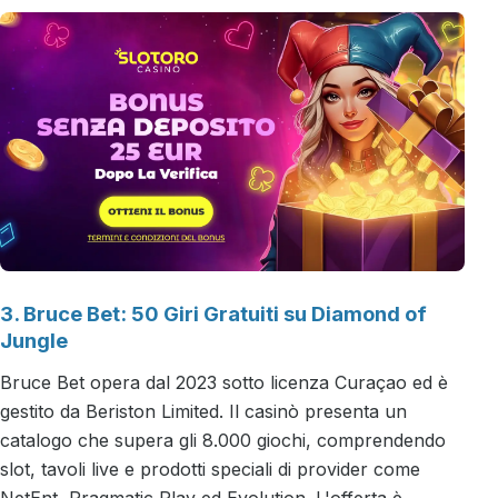
3. Bruce Bet: 50 Giri Gratuiti su Diamond of
Jungle
Bruce Bet opera dal 2023 sotto licenza Curaçao ed è
gestito da Beriston Limited. Il casinò presenta un
catalogo che supera gli 8.000 giochi, comprendendo
slot, tavoli live e prodotti speciali di provider come
NetEnt, Pragmatic Play ed Evolution. L'offerta è