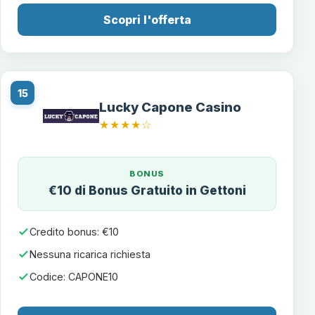
Scopri l'offerta
15
Lucky Capone Casino
★★★★☆
BONUS
€10 di Bonus Gratuito in Gettoni
Credito bonus: €10
Nessuna ricarica richiesta
Codice: CAPONE10