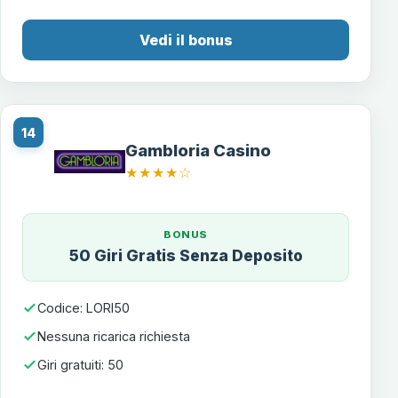
Vedi il bonus
14
Gambloria Casino
★★★★☆
BONUS
50 Giri Gratis Senza Deposito
Codice: LORI50
Nessuna ricarica richiesta
Giri gratuiti: 50