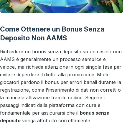
Come Ottenere un Bonus Senza
Deposito Non AAMS
Richiedere un bonus senza deposito su un casinò non
AAMS è generalmente un processo semplice e
veloce, ma richiede attenzione in ogni singola fase per
evitare di perdere il diritto alla promozione. Molti
giocatori perdono il bonus per errori banali durante la
registrazione, come l'inserimento di dati non corretti o
la mancata attivazione tramite codice. Seguire i
passaggi indicati dalla piattaforma con cura è
fondamentale per assicurarsi che il
bonus senza
deposito
venga attribuito correttamente.