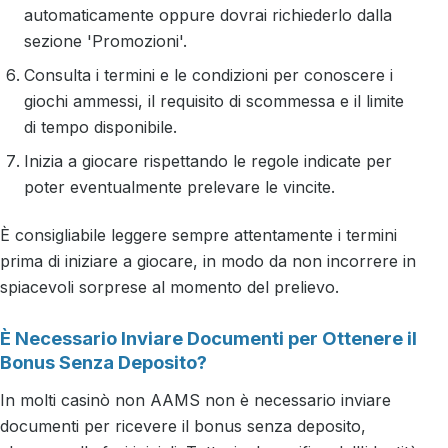
automaticamente oppure dovrai richiederlo dalla
sezione 'Promozioni'.
Consulta i termini e le condizioni per conoscere i
giochi ammessi, il requisito di scommessa e il limite
di tempo disponibile.
Inizia a giocare rispettando le regole indicate per
poter eventualmente prelevare le vincite.
È consigliabile leggere sempre attentamente i termini
prima di iniziare a giocare, in modo da non incorrere in
spiacevoli sorprese al momento del prelievo.
È Necessario Inviare Documenti per Ottenere il
Bonus Senza Deposito?
In molti casinò non AAMS non è necessario inviare
documenti per ricevere il bonus senza deposito,