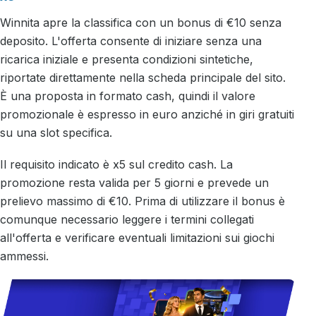
Winnita apre la classifica con un bonus di €10 senza
deposito. L'offerta consente di iniziare senza una
ricarica iniziale e presenta condizioni sintetiche,
riportate direttamente nella scheda principale del sito.
È una proposta in formato cash, quindi il valore
promozionale è espresso in euro anziché in giri gratuiti
su una slot specifica.
Il requisito indicato è x5 sul credito cash. La
promozione resta valida per 5 giorni e prevede un
prelievo massimo di €10. Prima di utilizzare il bonus è
comunque necessario leggere i termini collegati
all'offerta e verificare eventuali limitazioni sui giochi
ammessi.