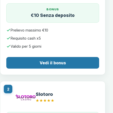
BONUS
€10 Senza deposito
Prelievo massimo €10
Requisito cash x5
Valido per 5 giorni
Vedi il bonus
2
Slotoro
★★★★★