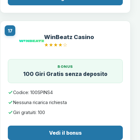
17
WinBeatz Casino
★★★★☆
BONUS
100 Giri Gratis senza deposito
Codice: 100SPINS4
Nessuna ricarica richiesta
Giri gratuiti: 100
Vedi il bonus