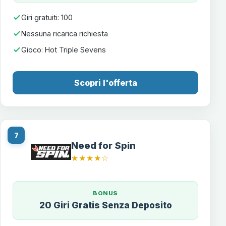
Giri gratuiti: 100
Nessuna ricarica richiesta
Gioco: Hot Triple Sevens
Scopri l'offerta
7
Need for Spin
★★★★☆
BONUS
20 Giri Gratis Senza Deposito