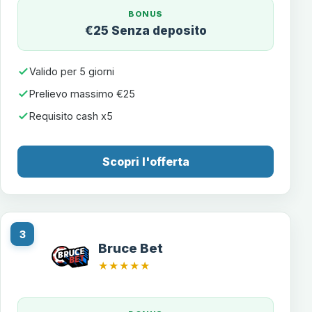
BONUS
€25 Senza deposito
Valido per 5 giorni
Prelievo massimo €25
Requisito cash x5
Scopri l'offerta
3
Bruce Bet
★★★★★