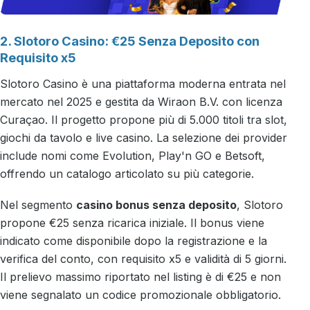
2. Slotoro Casino: €25 Senza Deposito con
Requisito x5
Slotoro Casino è una piattaforma moderna entrata nel
mercato nel 2025 e gestita da Wiraon B.V. con licenza
Curaçao. Il progetto propone più di 5.000 titoli tra slot,
giochi da tavolo e live casino. La selezione dei provider
include nomi come Evolution, Play'n GO e Betsoft,
offrendo un catalogo articolato su più categorie.
Nel segmento
casino bonus senza deposito
, Slotoro
propone €25 senza ricarica iniziale. Il bonus viene
indicato come disponibile dopo la registrazione e la
verifica del conto, con requisito x5 e validità di 5 giorni.
Il prelievo massimo riportato nel listing è di €25 e non
viene segnalato un codice promozionale obbligatorio.