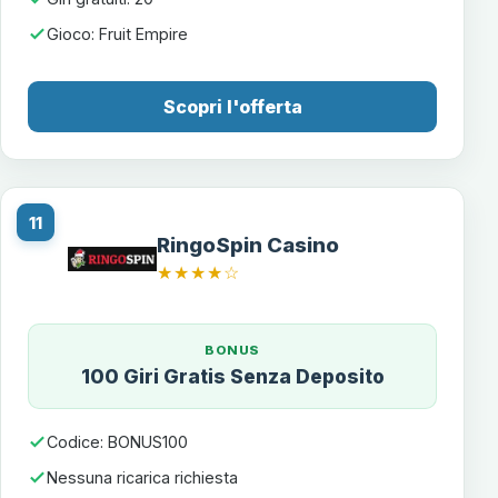
Gioco: Fruit Empire
Scopri l'offerta
11
RingoSpin Casino
★★★★☆
BONUS
100 Giri Gratis Senza Deposito
Codice: BONUS100
Nessuna ricarica richiesta