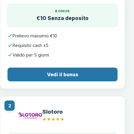
BONUS
€10 Senza deposito
Prelievo massimo €10
Requisito cash x5
Valido per 5 giorni
Vedi il bonus
2
Slotoro
★★★★★