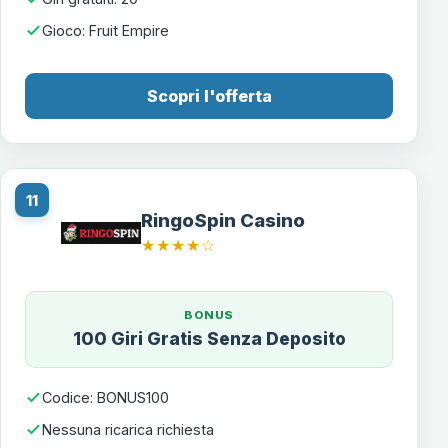
Gioco: Fruit Empire
Scopri l'offerta
11
RingoSpin Casino
★★★★☆
BONUS
100 Giri Gratis Senza Deposito
Codice: BONUS100
Nessuna ricarica richiesta