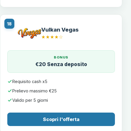
18
Vulkan Vegas
★★★★☆
BONUS
€20 Senza deposito
Requisito cash x5
Prelievo massimo €25
Valido per 5 giorni
Scopri l'offerta