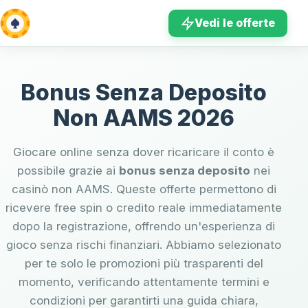
Vedi le offerte
Bonus Senza Deposito
Non AAMS 2026
Giocare online senza dover ricaricare il conto è
possibile grazie ai
bonus senza deposito
nei
casinò non AAMS. Queste offerte permettono di
ricevere free spin o credito reale immediatamente
dopo la registrazione, offrendo un'esperienza di
gioco senza rischi finanziari. Abbiamo selezionato
per te solo le promozioni più trasparenti del
momento, verificando attentamente termini e
condizioni per garantirti una guida chiara,