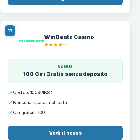
17
WinBeatz Casino
★★★★☆
BONUS
100 Giri Gratis senza deposito
Codice: 100SPINS4
Nessuna ricarica richiesta
Giri gratuiti: 100
Vedi il bonus