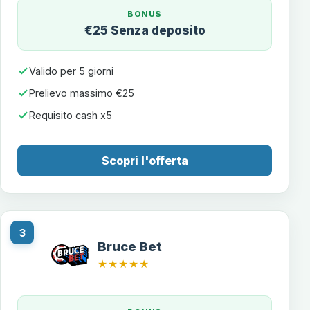
BONUS
€25 Senza deposito
Valido per 5 giorni
Prelievo massimo €25
Requisito cash x5
Scopri l'offerta
3
Bruce Bet
★★★★★