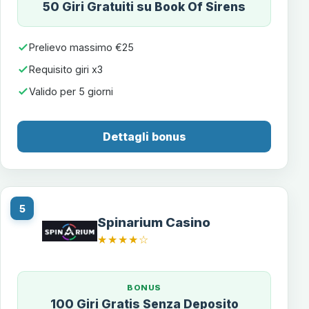
50 Giri Gratuiti su Book Of Sirens
Prelievo massimo €25
Requisito giri x3
Valido per 5 giorni
Dettagli bonus
5
Spinarium Casino
★★★★☆
BONUS
100 Giri Gratis Senza Deposito