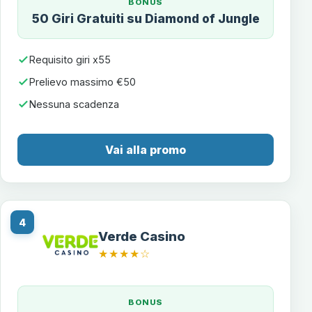
BONUS
50 Giri Gratuiti su Diamond of Jungle
Requisito giri x55
Prelievo massimo €50
Nessuna scadenza
Vai alla promo
4
Verde Casino
★★★★☆
BONUS