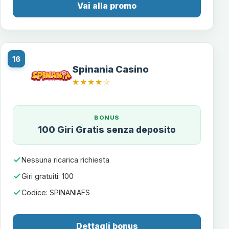
Vai alla promo
16
Spinania Casino
★★★★☆
BONUS
100 Giri Gratis senza deposito
Nessuna ricarica richiesta
Giri gratuiti: 100
Codice: SPINANIAFS
Dettagli bonus