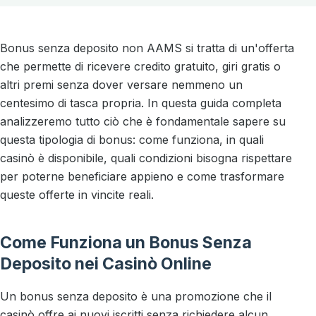
Bonus senza deposito non AAMS si tratta di un'offerta
che permette di ricevere credito gratuito, giri gratis o
altri premi senza dover versare nemmeno un
centesimo di tasca propria. In questa guida completa
analizzeremo tutto ciò che è fondamentale sapere su
questa tipologia di bonus: come funziona, in quali
casinò è disponibile, quali condizioni bisogna rispettare
per poterne beneficiare appieno e come trasformare
queste offerte in vincite reali.
Come Funziona un Bonus Senza
Deposito nei Casinò Online
Un bonus senza deposito è una promozione che il
casinò offre ai nuovi iscritti senza richiedere alcun