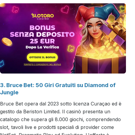
3. Bruce Bet: 50 Giri Gratuiti su Diamond of
Jungle
Bruce Bet opera dal 2023 sotto licenza Curaçao ed è
gestito da Beriston Limited. Il casinò presenta un
catalogo che supera gli 8.000 giochi, comprendendo
slot, tavoli live e prodotti speciali di provider come
NetEnt, Pragmatic Play ed Evolution. L'offerta è