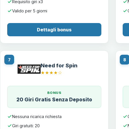
Requisito giri x3
Valido per 5 giorni
Dettagli bonus
7
8
Need for Spin
★★★★☆
BONUS
20 Giri Gratis Senza Deposito
Nessuna ricarica richiesta
Giri gratuiti: 20