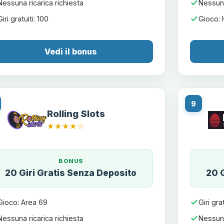
Nessuna ricarica richiesta
Nessuna
Giri gratuiti: 100
Gioco: 
Vedi il bonus
9
Rolling Slots
★★★★☆
BONUS
20 Giri Gratis Senza Deposito
20 
Gioco: Area 69
Giri grat
Nessuna ricarica richiesta
Nessuna