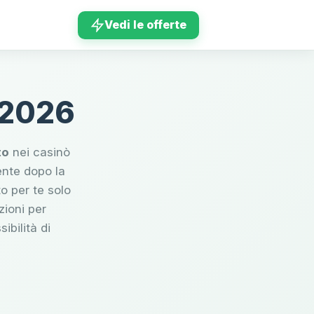
Vedi le offerte
 2026
to
nei casinò
ente dopo la
o per te solo
zioni per
ibilità di