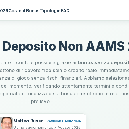
2026
Cos'è il Bonus
Tipologie
FAQ
 Deposito Non AAMS
care il conto è possibile grazie ai
bonus senza deposi
ttono di ricevere free spin o credito reale immediatam
enza di gioco senza rischi finanziari. Abbiamo selezionat
i del momento, verificando attentamente termini e condi
ggiornata e focalizzata sui bonus che offrono le reali poss
prelievo.
Matteo Russo
Revisione editoriale
Ultimo aggiornamento: 7 Agosto 2026