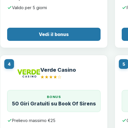
Valido per 5 giorni
Vedi il bonus
4
5
Verde Casino
★★★★☆
BONUS
50 Giri Gratuiti su Book Of Sirens
Prelievo massimo €25