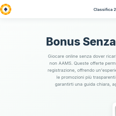
Classifica 
Bonus Senza
Giocare online senza dover ricari
non AAMS. Queste offerte perme
registrazione, offrendo un'esperi
le promozioni più trasparent
garantirti una guida chiara, a