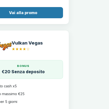
Vai alla promo
Vulkan Vegas
★★★★☆
BONUS
€20 Senza deposito
to cash x5
vo massimo €25
per 5 giorni