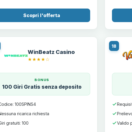
Scopri l'offerta
18
WinBeatz Casino
★★★★☆
BONUS
100 Giri Gratis senza deposito
Codice: 100SPINS4
Requisi
Nessuna ricarica richiesta
Prelie
Giri gratuiti: 100
Valido 