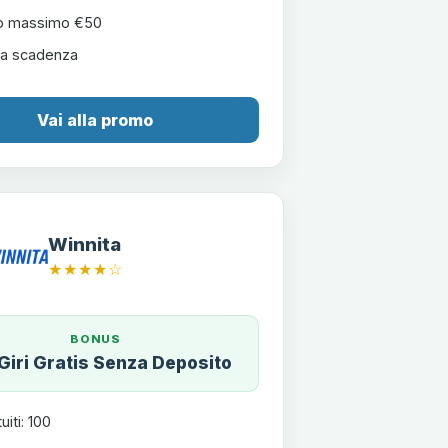
vo massimo €50
a scadenza
Vai alla promo
Winnita
★★★★☆
BONUS
Giri Gratis Senza Deposito
uiti: 100