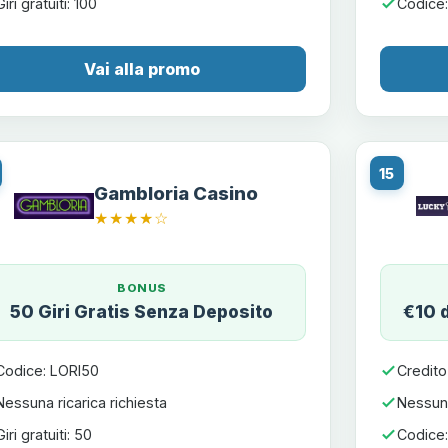
Giri gratuiti: 100
Codice
Vai alla promo
15
Gambloria Casino
★★★★☆
BONUS
50 Giri Gratis Senza Deposito
€10 d
Codice: LORI50
Credito
Nessuna ricarica richiesta
Nessuna
Giri gratuiti: 50
Codice